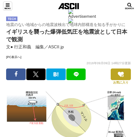
TECH
地震のない地域からの地震波検出で地球内部構造を知る手がかりに
イギリスを襲った爆弾低気圧を地震波として日本
で観測
文● 行正和義 編集／ASCII.jp
[PC表示へ]
2016年09月09日 14時27分更新
お気に入り