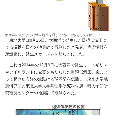
大西洋の嵐による波動が地球を通してS波・P波として到達
東北大学は8月26日、大西洋で発生した爆弾低気圧に
よる振動を日本の地震計で観測したと発表。震源情報を
定量化し、発生メカニズムを明らかにした。
これは2014年の12月9日に大西洋で発生し、イギリス
やアイルランドに被害をもたらした爆弾低気圧。嵐によ
って起きた海洋の波動は地球深部を伝播し、東京大学地
震研究所と東北大学大学院理学研究科付属・噴火予知研
究観測センターの地震計で観測された。