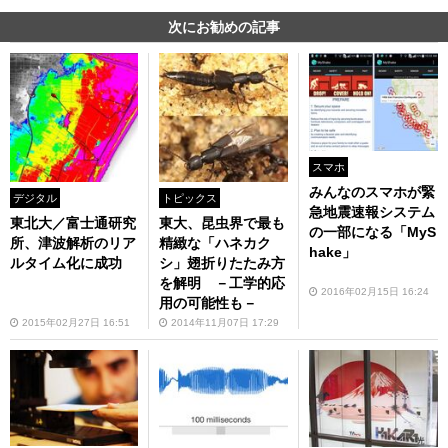
次にお勧めの記事
スマホ
みんなのスマホが緊
デジタル
トピックス
急地震速報システム
東北大／富士通研究
東大、昆虫界で最も
の一部になる「MyS
所、津波解析のリア
精緻な「ハネカク
hake」
ルタイム化に成功
シ」翅折りたたみ方
を解明 －工学的応
2016年02月15日 16:24
用の可能性も－
2015年02月27日 16:51
2014年11月07日 17:29