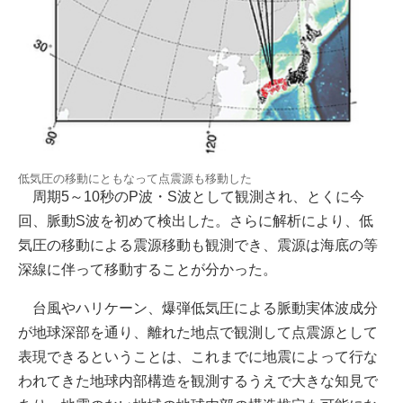
低気圧の移動にともなって点震源も移動した
周期5～10秒のP波・S波として観測され、とくに今
回、脈動S波を初めて検出した。さらに解析により、低
気圧の移動による震源移動も観測でき、震源は海底の等
深線に伴って移動することが分かった。
台風やハリケーン、爆弾低気圧による脈動実体波成分
が地球深部を通り、離れた地点で観測して点震源として
表現できるということは、これまでに地震によって行な
われてきた地球内部構造を観測するうえで大きな知見で