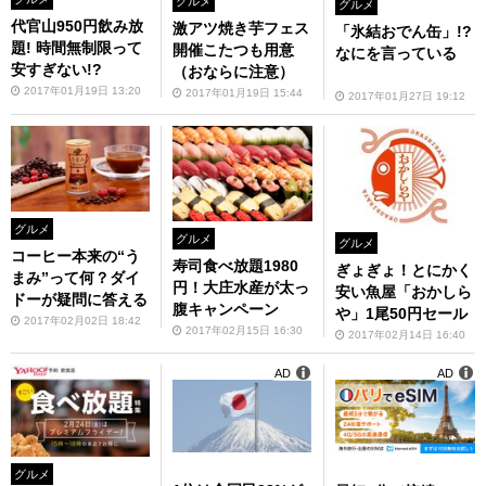
グルメ
グルメ
代官山950円飲み放
激アツ焼き芋フェス
「氷結おでん缶」!?
題! 時間無制限って
開催こたつも用意
なにを言っている
安すぎない!?
（おならに注意）
2017年01月19日 13:20
2017年01月19日 15:44
2017年01月27日 19:12
グルメ
グルメ
グルメ
コーヒー本来の“う
寿司食べ放題1980
ぎょぎょ！とにかく
まみ”って何？ダイ
円！大庄水産が太っ
安い魚屋「おかしら
ドーが疑問に答える
腹キャンペーン
や」1尾50円セール
2017年02月02日 18:42
2017年02月15日 16:30
2017年02月14日 16:40
AD
AD
グルメ