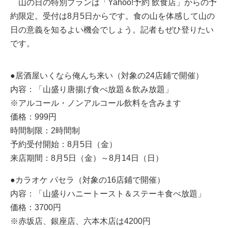
山の日の特別プランは「Yahoo!予約 飲食店」からの予
約限定。受付は8月5日からです。食の山を体感して山の
日の意義を知るよい機会でしょう。記者もぜひ登りたい
です。
●居酒屋いくなら俺んち来い（対象の24店鋪で開催）
内容：「山盛り唐揚げ食べ放題＆飲み放題」
※アルコール・ノンアルコール飲料を含みます
価格：999円
時間制限：2時間制
予約受付開始：8月5日（金）
来店期間：8月5日（金）～8月14日（日）
●カラオケ パセラ（対象の16店鋪で開催）
内容：「山盛りハニートースト＆ステーキ食べ放題」
価格：3700円
※赤坂店、銀座店、六本木店は4200円