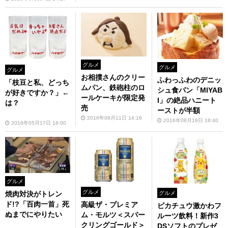
グルメ
グルメ
グルメ
お相撲さんのクリー
ふわっふわのデニッ
「枝豆と私、どっち
ムパン、鉄砲柱のロ
シュ食パン「MIYAB
が好きですか？」←
ールケーキが限定発
I」の絶品ハニート
は？
売
ーストが半額
2016年08月11日 14:16
2016年08月19日 18:40
2016年05月17日 18:00
グルメ
グルメ
グルメ
焼肉対決がトレン
ド!?「百肉一首」死
高級ザ・プレミア
ピカチュウ激かわフ
ぬまでにやりたい
ム・モルツ＜スパー
ルーツ飲料！新作3
クリングゴールド＞
DSソフトのプレゼ