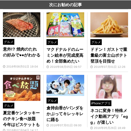
次にお勧めの記事
グルメ
グルメ
グルメ
意外!? 焼肉のたれ
ドドン！ガストで重
マクドナルドのムー
の好みで●●がわかる
量級の富士山ポテト
ミン絵本が完成度高
登頂を目指せ
め！全部集めたい
2016年08月01日 19:04
2016年07月01日 12:26
2016年08月05日 09:57
グルメ
iPhoneアプリ
グルメ
倉持由香がパンダを
ネコに変身！特殊メ
夏定番ケンタッキー
かぶってキレッキレ
イク動画アプリ「eg
のチキン食べ放題
に踊る
g」が楽しい
今年はビスケットも
2016年07月01日 09:00
2016年05月26日 18:49
2016年07月04日 14:17