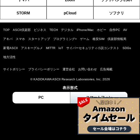
STORM
pCloud
ソフクリ
TOP
ASCII倶楽部
ビジネス
TECH
デジタル
iPhone/Mac
ホビー
自作PC
AV
アキバ
スマホ
スタートアップ
プログラミング+
ゲーム
格安SIM
倶楽部情報局
家電ASCII
アスキーグルメ
MITTR
IoT
サイバーセキュリティ小説コンテスト
SDGs
地方活性
サイトポリシー
プライバシーポリシー
運営会社
お問い合わせ
広告掲載
© KADOKAWA ASCII Research Laboratories, Inc. 2026
表示形式
PC
スマートフォン