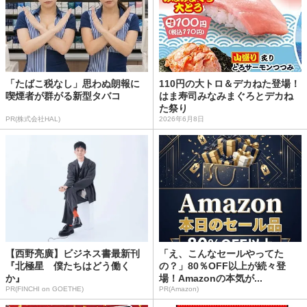
「たばこ税なし」思わぬ朗報に
110円の大トロ＆デカねた登場！
喫煙者が群がる新型タバコ
はま寿司みなみまぐろとデカね
た祭り
PR(株式会社HAL)
2026年6月8日
【西野亮廣】ビジネス書最新刊
「え、こんなセールやってた
『北極星 僕たちはどう働く
の？」80％OFF以上が続々登
か』
場！Amazonの本気が...
PR(FINCHI on GOETHE)
PR(Amazon)