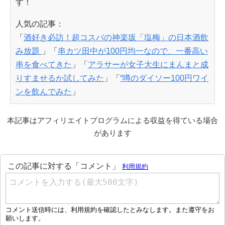
す！
人気の記事：
「
酒好き必訪！超コスパの神楽坂「塩梅」の日本酒飲
み放題
」「
串カツ田中が100円均一なので、一番高い
串を食べてきた
」「
アラサーが女子大生にまんまと成
りすませるか試してみた
」「
“噂のダイソー100円ワイ
ンを飲んでみた
」
本記事はアフィリエイトプログラムによる収益を得ている場合
があります