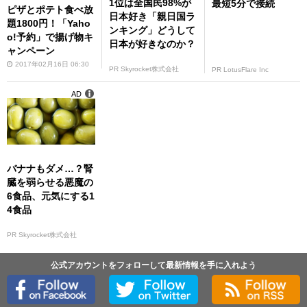
1位は全国民98%が
最短5分で接続
ピザとポテト食べ放
日本好き「親日国ラ
題1800円！「Yaho
ンキング」どうして
o!予約」で揚げ物キ
日本が好きなのか？
ャンペーン
2017年02月16日 06:30
PR Skyrocket株式会社
PR LotusFlare Inc
AD
バナナもダメ…？腎
臓を弱らせる悪魔の
6食品、元気にする1
4食品
PR Skyrocket株式会社
公式アカウントをフォローして最新情報を手に入れよう