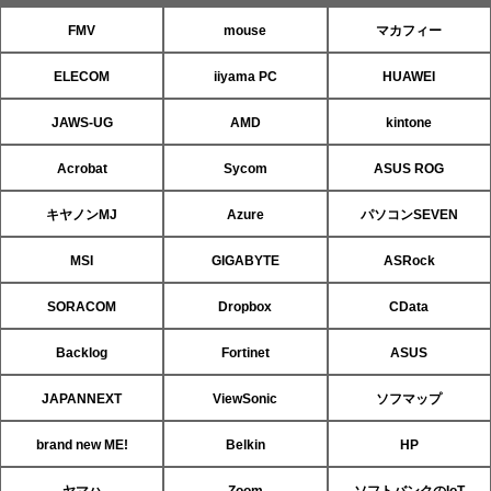
FMV
mouse
マカフィー
ELECOM
iiyama PC
HUAWEI
JAWS-UG
AMD
kintone
Acrobat
Sycom
ASUS ROG
キヤノンMJ
Azure
パソコンSEVEN
MSI
GIGABYTE
ASRock
SORACOM
Dropbox
CData
Backlog
Fortinet
ASUS
JAPANNEXT
ViewSonic
ソフマップ
brand new ME!
Belkin
HP
ヤマハ
Zoom
ソフトバンクのIoT