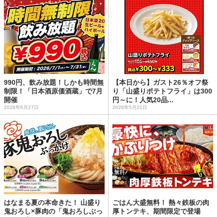
990円、飲み放題！しかも時間無
【本日から】ガスト26％オフ祭
制限！「日本酒原価酒蔵」で7月
り「山盛りポテトフライ」は300
開催
円～に！人気20品...
2026年6月27日
2026年5月21日
はなまる夏の本命きた！ 山盛り
ごはん大盛無料！ 熱々鉄板の肉
鬼おろし×豚肉の「鬼おろしぶっ
厚トンテキ、期間限定で登場