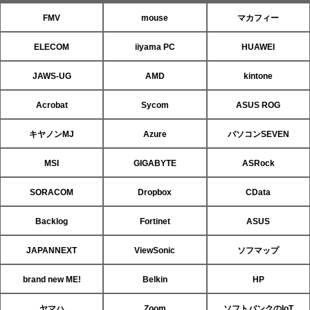
FMV
mouse
マカフィー
ELECOM
iiyama PC
HUAWEI
JAWS-UG
AMD
kintone
Acrobat
Sycom
ASUS ROG
キヤノンMJ
Azure
パソコンSEVEN
MSI
GIGABYTE
ASRock
SORACOM
Dropbox
CData
Backlog
Fortinet
ASUS
JAPANNEXT
ViewSonic
ソフマップ
brand new ME!
Belkin
HP
ヤマハ
Zoom
ソフトバンクのIoT