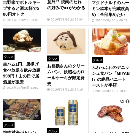
意外!? 焼肉のたれ
吉野家でボトルキー
マクドナルドのムー
の好みで●●がわかる
プすると酒10杯で5
ミン絵本が完成度高
00円オトク
め！全部集めたい
2016年08月01日 19:04
2016年07月21日 09:00
2016年08月05日 09:57
グルメ
グルメ
グルメ
生ハム1円、唐揚げ
お相撲さんのクリー
ふわっふわのデニッ
食べ放題＆飲み放題
ムパン、鉄砲柱のロ
シュ食パン「MIYAB
999円！山の日で居
ールケーキが限定発
I」の絶品ハニート
酒屋が激安
売
ーストが半額
2016年08月05日 12:57
2016年08月11日 14:16
2016年08月19日 18:40
AD
グルメ
グルメ
焼肉対決がトレン