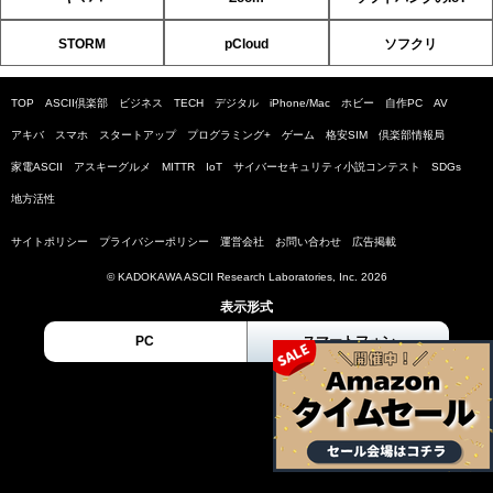
STORM
pCloud
ソフクリ
TOP
ASCII倶楽部
ビジネス
TECH
デジタル
iPhone/Mac
ホビー
自作PC
AV
アキバ
スマホ
スタートアップ
プログラミング+
ゲーム
格安SIM
倶楽部情報局
家電ASCII
アスキーグルメ
MITTR
IoT
サイバーセキュリティ小説コンテスト
SDGs
地方活性
サイトポリシー
プライバシーポリシー
運営会社
お問い合わせ
広告掲載
© KADOKAWA ASCII Research Laboratories, Inc. 2026
表示形式
PC
スマートフォン