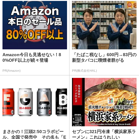
Amazon今日も見逃せない！8
「たばこ税なし」600円→83円の
0%OFF以上が続々登場
新型タバコに喫煙者群がる
PR(Amazon)
PR(株式会社HAL)
まさかの！江頭2:50コラボビー
セブンに321円冷凍「横浜家系ラ
ル、全国で発売中 その名も「E
ーメン」これはうれしい