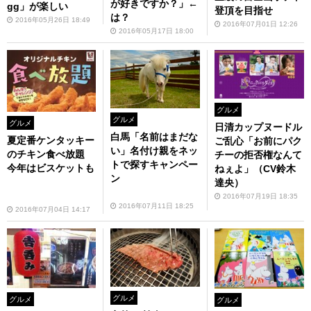
が好きですか？」←
gg」が楽しい
登頂を目指せ
は？
2016年05月26日 18:49
2016年07月01日 12:26
2016年05月17日 18:00
グルメ
グルメ
グルメ
日清カップヌードル
白馬「名前はまだな
夏定番ケンタッキー
ご乱心「お前にパク
い」名付け親をネッ
のチキン食べ放題
チーの拒否権なんて
トで探すキャンペー
今年はビスケットも
ねぇよ」（CV鈴木
ン
達央）
2016年07月19日 18:35
2016年07月11日 18:25
2016年07月04日 14:17
グルメ
グルメ
グルメ