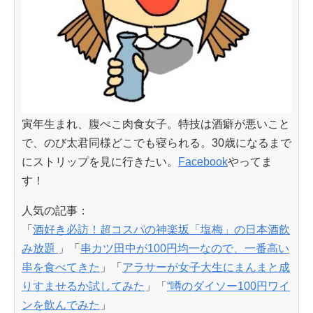
寅年生まれ、腹ぺこ肉食女子。特技は酒癖が悪いこと
で、のび太君同様どこでも寝られる。30歳になるまで
にストリップを見に行きたい。
Facebook
やってま
す！
人気の記事：
「
酒好き必訪！超コスパの神楽坂「塩梅」の日本酒飲
み放題
」「
串カツ田中が100円均一なので、一番高い
串を食べてきた
」「
アラサーが女子大生にまんまと成
りすませるか試してみた
」「
“噂のダイソー100円ワイ
ンを飲んでみた
」