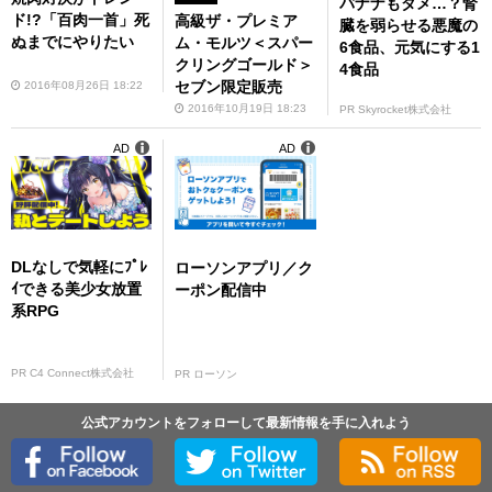
バナナもダメ…？腎
ド!?「百肉一首」死
高級ザ・プレミア
臓を弱らせる悪魔の
ぬまでにやりたい
ム・モルツ＜スパー
6食品、元気にする1
クリングゴールド＞
4食品
セブン限定販売
2016年08月26日 18:22
2016年10月19日 18:23
PR Skyrocket株式会社
AD
AD
DLなしで気軽にﾌﾟﾚ
ローソンアプリ／ク
ｲできる美少女放置
ーポン配信中
系RPG
PR C4 Connect株式会社
PR ローソン
公式アカウントをフォローして最新情報を手に入れよう