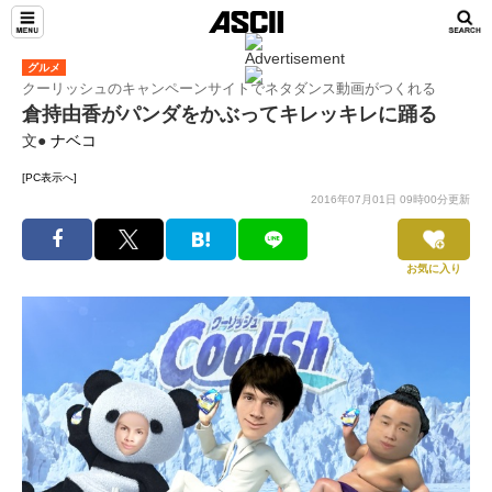
グルメ
クーリッシュのキャンペーンサイトでネタダンス動画がつくれる
倉持由香がパンダをかぶってキレッキレに踊る
文●
ナベコ
[PC表示へ]
2016年07月01日 09時00分更新
お気に入り