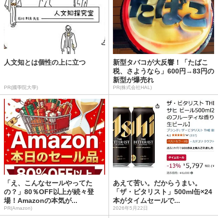
人文知とは個性の上に立つ
新型タバコが大反響！「たばこ
税、さようなら」600円→83円の
新型が爆売れ
PR(國學院大學)
PR(株式会社HAL)
「え、こんなセールやってた
あえて苦い。だからうまい。
の？」80％OFF以上が続々登
「ザ・ビタリスト」500ml缶×24
場！Amazonの本気が...
本がタイムセールで...
PR(Amazon)
2026年5月22日