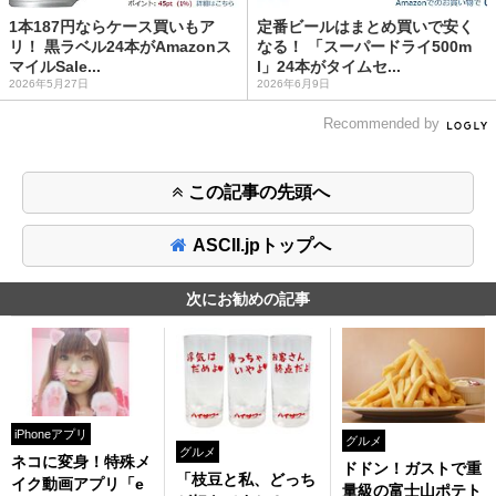
1本187円ならケース買いもア
定番ビールはまとめ買いで安く
リ！ 黒ラベル24本がAmazonス
なる！ 「スーパードライ500m
マイルSale...
l」24本がタイムセ...
2026年5月27日
2026年6月9日
Recommended by
この記事の先頭へ
ASCII.jpトップへ
次にお勧めの記事
iPhoneアプリ
グルメ
グルメ
ネコに変身！特殊メ
ドドン！ガストで重
「枝豆と私、どっち
イク動画アプリ「e
量級の富士山ポテト