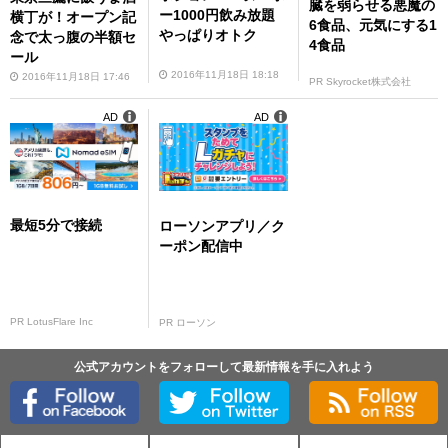
臓を弱らせる悪魔の
ー1000円飲み放題
横丁が！オープン記
6食品、元気にする1
やっぱりオトク
念で太っ腹の半額セ
4食品
ール
2016年11月18日 18:18
2016年11月18日 17:46
PR Skyrocket株式会社
AD
AD
最短5分で接続
ローソンアプリ／ク
ーポン配信中
PR LotusFlare Inc
PR ローソン
公式アカウントをフォローして最新情報を手に入れよう