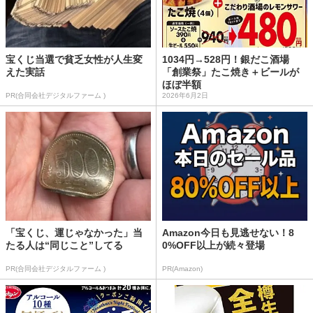
宝くじ当選で貧乏女性が人生変
1034円→528円！銀だこ酒場
えた実話
「創業祭」たこ焼き＋ビールが
ほぼ半額
PR(合同会社デジタルファーム )
2026年6月2日
「宝くじ、運じゃなかった」当
Amazon今日も見逃せない！8
たる人は“同じこと”してる
0%OFF以上が続々登場
PR(合同会社デジタルファーム )
PR(Amazon)