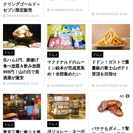
クリングゴールド＞
セブン限定販売
2016年08月26日 18:22
2016年08月01日 19:04
2016年10月19日 18:23
グルメ
グルメ
グルメ
生ハム1円、唐揚げ
ドドン！ガストで重
マクドナルドのムー
食べ放題＆飲み放題
量級の富士山ポテト
ミン絵本が完成度高
999円！山の日で居
登頂を目指せ
め！全部集めたい
酒屋が激安
2016年08月05日 12:57
2016年07月01日 12:26
2016年08月05日 09:57
AD
グルメ
グルメ
バナナもダメ…？腎
ボジョレー・ヌーボ
東京三鷹に飯うま酒