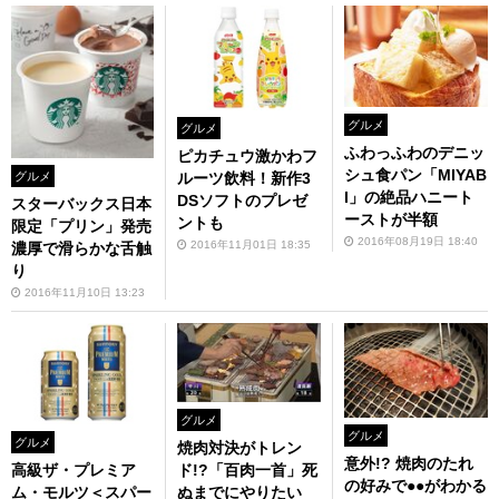
グルメ
グルメ
ふわっふわのデニッ
ピカチュウ激かわフ
シュ食パン「MIYAB
ルーツ飲料！新作3
グルメ
I」の絶品ハニート
DSソフトのプレゼ
スターバックス日本
ーストが半額
ントも
限定「プリン」発売
2016年08月19日 18:40
2016年11月01日 18:35
濃厚で滑らかな舌触
り
2016年11月10日 13:23
グルメ
グルメ
グルメ
焼肉対決がトレン
意外!? 焼肉のたれ
ド!?「百肉一首」死
高級ザ・プレミア
の好みで●●がわかる
ぬまでにやりたい
ム・モルツ＜スパー