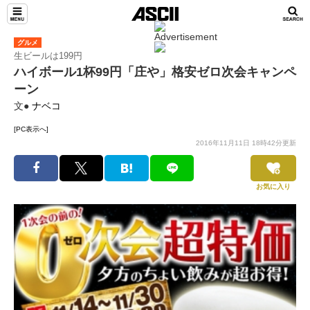
グルメ
生ビールは199円
ハイボール1杯99円「庄や」格安ゼロ次会キャンペ
ーン
文●
ナベコ
[PC表示へ]
2016年11月11日 18時42分更新
お気に入り