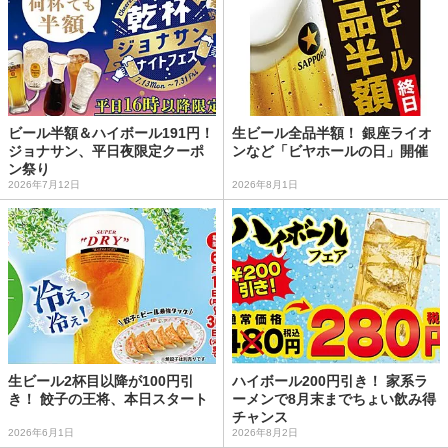
ビール半額＆ハイボール191円！
生ビール全品半額！ 銀座ライオ
ジョナサン、平日夜限定クーポ
ンなど「ビヤホールの日」開催
ン祭り
2026年7月12日
2026年8月1日
生ビール2杯目以降が100円引
ハイボール200円引き！ 家系ラ
き！ 餃子の王将、本日スタート
ーメンで8月末までちょい飲み得
チャンス
2026年6月1日
2026年8月2日