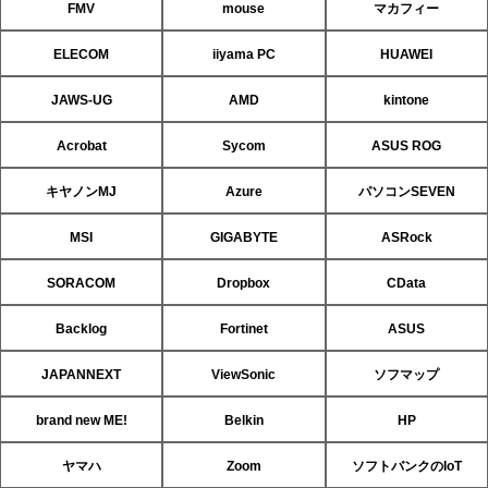
FMV
mouse
マカフィー
ELECOM
iiyama PC
HUAWEI
JAWS-UG
AMD
kintone
Acrobat
Sycom
ASUS ROG
キヤノンMJ
Azure
パソコンSEVEN
MSI
GIGABYTE
ASRock
SORACOM
Dropbox
CData
Backlog
Fortinet
ASUS
JAPANNEXT
ViewSonic
ソフマップ
brand new ME!
Belkin
HP
ヤマハ
Zoom
ソフトバンクのIoT