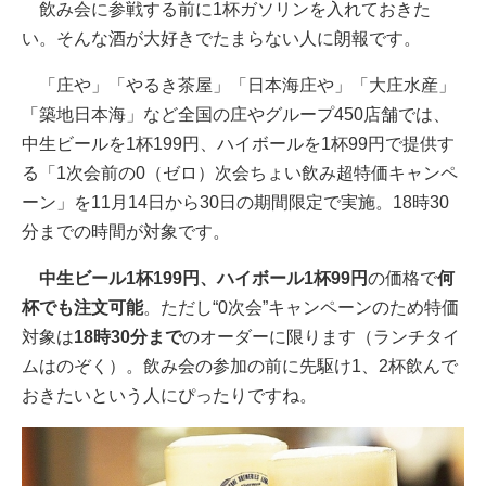
飲み会に参戦する前に1杯ガソリンを入れておきた
い。そんな酒が大好きでたまらない人に朗報です。
「庄や」「やるき茶屋」「日本海庄や」「大庄水産」
「築地日本海」など全国の庄やグループ450店舗では、
中生ビールを1杯199円、ハイボールを1杯99円で提供す
る「1次会前の0（ゼロ）次会ちょい飲み超特価キャンペ
ーン」を11月14日から30日の期間限定で実施。18時30
分までの時間が対象です。
中生ビール1杯199円、ハイボール1杯99円
の価格で
何
杯でも注文可能
。ただし“0次会”キャンペーンのため特価
対象は
18時30分まで
のオーダーに限ります（ランチタイ
ムはのぞく）。飲み会の参加の前に先駆け1、2杯飲んで
おきたいという人にぴったりですね。