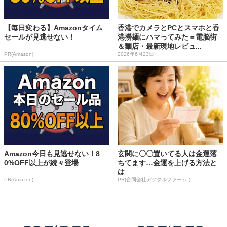
【毎日変わる】Amazonタイム
香港でカメラとPCとスマホと香
セールが見逃せない！
港撈麺にハマってみた＝電脳街
＆麺店・最新現地レビュ...
PR(Amazon)
2026年6月23日
Amazon今日も見逃せない！8
玄関に〇〇置いてる人は金運落
0%OFF以上が続々登場
ちてます…金運を上げる方法と
は
PR(Amazon)
PR(合同会社デジタルファーム )