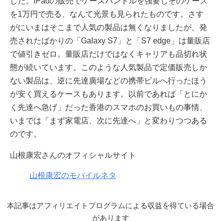
した。iPadの販売でケースバンドルを強要しそのケース
を1万円で売る、なんて光景も見られたものです。さす
がにいまはそこまで人気の製品は無くなりましたが、発
売されたばかりの「Galaxy S7」と「S7 edge」は量販店
で値引きゼロ。量販店だけではなくキャリアも品切れ状
態が続いています。このような人気製品で定価販売しか
ない製品は、逆に先達廣場などの携帯ビルへ行ったほう
が安く買えるケースもあります。以前であれば「とにか
く先達へ急げ」だった香港のスマホのお買いもの事情、
いまでは「まず家電店、次に先達へ」と変わりつつある
のです。
山根康宏さんのオフィシャルサイト
山根康宏のモバイルネタ
本記事はアフィリエイトプログラムによる収益を得ている場合
があります