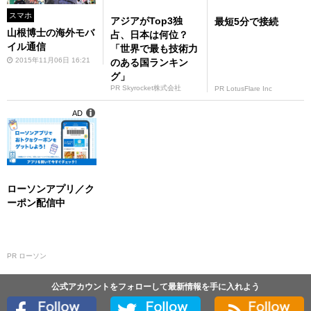
スマホ
アジアがTop3独
最短5分で接続
山根博士の海外モバ
占、日本は何位？
イル通信
「世界で最も技術力
2015年11月06日 16:21
のある国ランキン
グ」
PR Skyrocket株式会社
PR LotusFlare Inc
AD
ローソンアプリ／ク
ーポン配信中
PR ローソン
公式アカウントをフォローして最新情報を手に入れよう