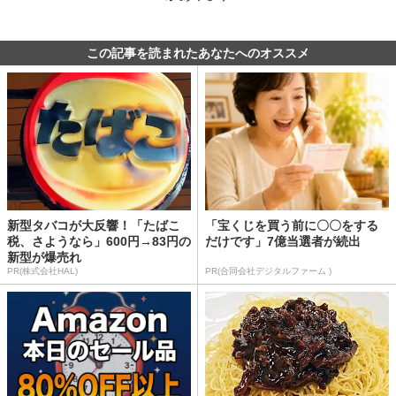
この記事を読まれたあなたへのオススメ
新型タバコが大反響！「たばこ
「宝くじを買う前に〇〇をする
税、さようなら」600円→83円の
だけです」7億当選者が続出
新型が爆売れ
PR(株式会社HAL)
PR(合同会社デジタルファーム )