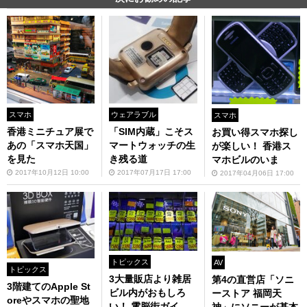
スマホ
ウェアラブル
スマホ
香港ミニチュア展で
「SIM内蔵」こそス
お買い得スマホ探し
あの「スマホ天国」
マートウォッチの生
が楽しい！ 香港ス
を見た
き残る道
マホビルのいま
2017年10月12日 10:00
2017年07月17日 17:00
2017年04月06日 17:00
トピックス
AV
トピックス
3大量販店より雑居
第4の直営店「ソニ
3階建てのApple St
ビル内がおもしろ
ーストア 福岡天
oreやスマホの聖地
い！ 電脳街ガイ
神」にソニーが基本