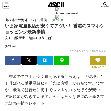
山根博士の海外モバイル通信
― 第286回
いま家電量販店が安くてアツい！ 香港のスマホシ
ョッピング最新事情
文●
山根康宏
編集●
ゆうこば
[PC表示へ]
2016年04月02日 14時00分更新
お気に入り
香港でスマホが安く買える場所と言えば、「聖地」と
も呼ばれる携帯電話ビル「先達廣場」が有名です。です
が、最近では普通に街中でスマホを買ったほうが安い、
逆転現象が起きています。今回はそんな香港の最新スマ
ホ販売事情をレポート。