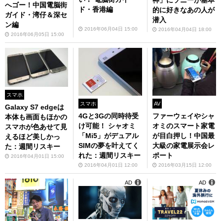
へゴー！中国電脳街
ド・香港編
的に好きなあの人が
ガイド・湾仔＆深セ
潜入
ン編
2016年06月04日 15:00
2016年04月04日 18:00
2016年06月05日 15:00
スマホ
スマホ
AV
Galaxy S7 edgeは
4Gと3Gの同時待受
ファーウェイやシャ
本体も画面もほかの
け可能！ シャオミ
オミのスマート家電
スマホが色あせて見
「Mi5」がデュアル
が目白押し！中国最
えるほど美しかっ
SIMの夢を叶えてく
大級の家電展示会レ
た：週間リスキー
れた：週間リスキー
ポート
2016年04月01日 15:00
2016年04月01日 12:00
2016年03月15日 12:00
AD
AD