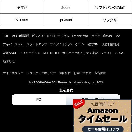
ヤマハ
Zoom
ソフトバンクのIoT
STORM
pCloud
ソフクリ
TOP
ASCII倶楽部
ビジネス
TECH
デジタル
iPhone/Mac
ホビー
自作PC
AV
アキバ
スマホ
スタートアップ
プログラミング+
ゲーム
格安SIM
倶楽部情報局
家電ASCII
アスキーグルメ
MITTR
IoT
サイバーセキュリティ小説コンテスト
SDGs
地方活性
サイトポリシー
プライバシーポリシー
運営会社
お問い合わせ
広告掲載
© KADOKAWA ASCII Research Laboratories, Inc. 2026
表示形式
PC
スマートフォン