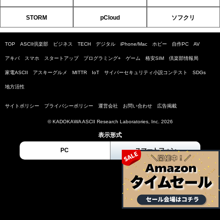
STORM
pCloud
ソフクリ
TOP
ASCII倶楽部
ビジネス
TECH
デジタル
iPhone/Mac
ホビー
自作PC
AV
アキバ
スマホ
スタートアップ
プログラミング+
ゲーム
格安SIM
倶楽部情報局
家電ASCII
アスキーグルメ
MITTR
IoT
サイバーセキュリティ小説コンテスト
SDGs
地方活性
サイトポリシー
プライバシーポリシー
運営会社
お問い合わせ
広告掲載
© KADOKAWA ASCII Research Laboratories, Inc. 2026
表示形式
PC
スマートフォン