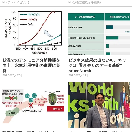
PR(クレディセゾン)
PR(渋谷法務総合事務所)
低温でのアンモニア分解性能を
ビジネス成果の出ないAI、ネッ
向上、水素利用技術の進展に期
クは“置き去りのデータ基盤” ―
待
primeNumb...
2026年5月25日
2026年7月17日