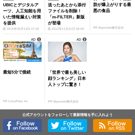
肪が爆上がりする最
UBICとデジタルア
送ったあとから添付
悪の食品
ーツ、人工知能を用
ファイルを削除！
いた情報漏えい対策
「m-FILTER」新版
を提供
が登場
PR Skyrocket株式会社
2015年05月13日 07:00
2012年11月21日 06:00
AD
AD
最短5分で接続
「世界で最も美しい
顔ランキング」日本
人トップに驚き！
PR LotusFlare Inc
PR Skyrocket株式会社
公式アカウントをフォローして最新情報を手に入れよう