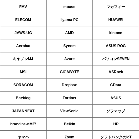
FMV
mouse
マカフィー
ELECOM
iiyama PC
HUAWEI
JAWS-UG
AMD
kintone
Acrobat
Sycom
ASUS ROG
キヤノンMJ
Azure
パソコンSEVEN
MSI
GIGABYTE
ASRock
SORACOM
Dropbox
CData
Backlog
Fortinet
ASUS
JAPANNEXT
ViewSonic
ソフマップ
brand new ME!
Belkin
HP
ヤマハ
Zoom
ソフトバンクのIoT