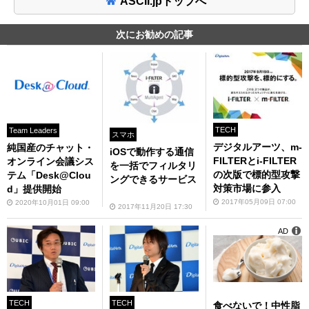
ASCII.jpトップへ
次にお勧めの記事
TECH
Team Leaders
スマホ
デジタルアーツ、m-
純国産のチャット・
iOSで動作する通信
FILTERとi-FILTER
オンライン会議シス
を一括でフィルタリ
の次版で標的型攻撃
テム「Desk@Clou
ングできるサービス
対策市場に参入
d」提供開始
2017年05月09日 07:00
2020年10月01日 09:00
2017年11月20日 17:30
AD
TECH
TECH
食べないで！中性脂