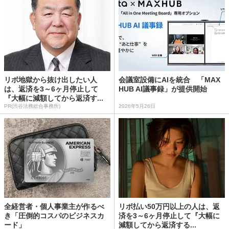
リボ地獄から抜け出したい人
会議室設備にAIを統合 「MAX
は、返済を3～6ヶ月停止して
HUB AI議事録」が提供開始
『大幅に減額してから返済す...
PR(渋谷法務総合事務所)
2026年5月26日
全経営者・個人事業主が作るべ
リボ払い50万円以上の人は、返
き「圧倒的コスパのビジネスカ
済を3～6ヶ月停止して『大幅に
ード」
減額してから返済する...