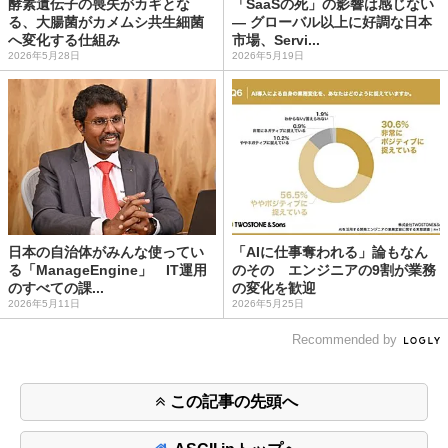
酵素遺伝子の喪失がカギとな
「SaaSの死」の影響は感じない
る、大腸菌がカメムシ共生細菌
― グローバル以上に好調な日本
へ変化する仕組み
市場、Servi...
2026年5月28日
2026年5月19日
日本の自治体がみんな使ってい
「AIに仕事奪われる」論もなん
る「ManageEngine」 IT運用
のその エンジニアの9割が業務
のすべての課...
の変化を歓迎
2026年5月11日
2026年5月25日
Recommended by
この記事の先頭へ