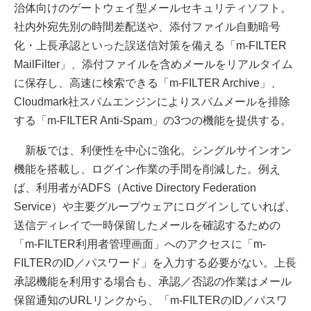
治体向けのゲートウェイ型メールセキュリティソフト。
社内外宛先別の時間差配送や、添付ファイル自動暗号
化・上長承認といった誤送信対策を備える「m-FILTER
MailFilter」、添付ファイルを含めメールをリアルタイム
に保存し、高速に検索できる「m-FILTER Archive」、
Cloudmark社スパムエンジンによりスパムメールを排除
する「m-FILTER Anti-Spam」の3つの機能を提供する。
新板では、利便性を中心に強化。シングルサインオン
機能を搭載し、ログイン作業の手間を削減した。例え
ば、利用者がADFS（Active Directory Federation
Service）や主要グループウェアにログインしていれば、
送信ディレイで一時保留したメールを確認するための
「m-FILTER利用者管理画面」へのアクセスに「m-
FILTERのID／パスワード」を入力する必要がない。上長
承認機能を利用する場合も、承認／否認の作業はメール
保留通知のURLリンクから、「m-FILTERのID／パスワ