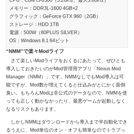
CPU：Core i5-6500（3.2GHz、最大3.6GHz）
メモリー：DDR3L-1600 4GB×2
グラフィック：GeForce GTX 960（2GB）
ストレージ：HDD 1TB
電源：500W（80PLUS SILVER）
OS：Windows 8.1 64ビット
“NMM”で楽々Modライフ
さて楽しいModライフをおくるにあたって、ぜひとも
導入しておきたいのがMod管理用アプリ「Nexus Mod
Manager（NMM）」です。NMMなしでもMod導入は可
能ですが、Mod数が増えてくると仕込みがとにかく面倒
臭い。もちろんModは非公式のデータなので、NMMを使
っても正しく動かなかったり、最悪ゲームが起動しなく
なるリスクもあります。
しかしNMMはダウンロードから導入まで半自動化でき
るうえに、Mod単位のオン・オフも簡単なのでトラブっ