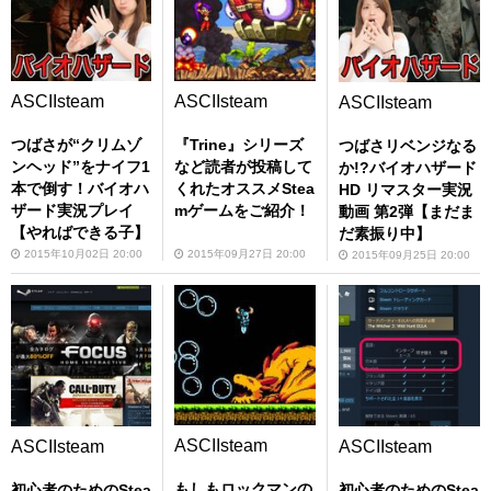
ASCIIsteam
ASCIIsteam
ASCIIsteam
つばさが“クリムゾ
『Trine』シリーズ
つばさリベンジなる
ンヘッド”をナイフ1
など読者が投稿して
か!?バイオハザード
本で倒す！バイオハ
くれたオススメStea
HD リマスター実況
ザード実況プレイ
mゲームをご紹介！
動画 第2弾【まだま
【やればできる子】
だ素振り中】
2015年10月02日 20:00
2015年09月27日 20:00
2015年09月25日 20:00
ASCIIsteam
ASCIIsteam
ASCIIsteam
もしもロックマンの
初心者のためのStea
初心者のためのStea