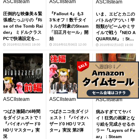
ASCIIsteam
ASCIIsteam
ASCIIsteam
圧倒的な映像美＆緊
『Fallout 4』も3
いま、エビとカニの
張感たっぷりの『Ri
3％オフ！数千タイ
バトルがアツい！甲
se of the Tomb Rai
トルが対象のSteam
殻類がビームやミサ
der』 ミドルクラス
「旧正月セール」開
イルで戦う『NEO A
PCで快適設定を探
始
QUARIUM』：Stea
る！
m
2016年02月08日 19:00
2016年02月06日 12:00
2016年02月10日 19:00
ASCIIsteam
ASCIIsteam
ASCIIsteam
つばさ激闘の6時間
つばさニコ生ダイジ
病みすぎててヤバ
をダイジェストで！
ェスト！『バイオハ
イ！狂気の画家とな
『バイオハザード0
ザード0 HDリマス
り絵を完成させるホ
HDリマスター』実
ター』実況 第2弾
ラー『Layers of Fe
況
ar』：Steam