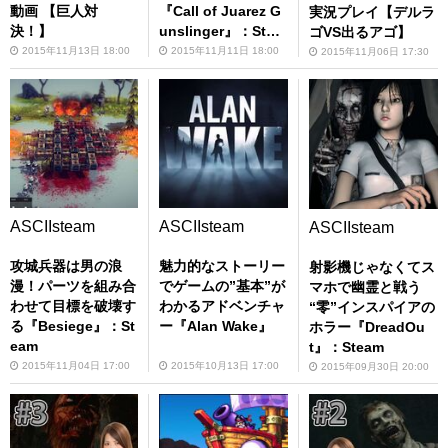
動画 【巨人対
『Call of Juarez G
実況プレイ【デルラ
決！】
unslinger』：Stea
ゴVS出るアゴ】
m
2015年11月13日 18:00
2015年11月11日 18:00
2015年11月06日 17:30
ASCIIsteam
ASCIIsteam
ASCIIsteam
攻城兵器は男の浪
魅力的なストーリー
射影機じゃなくてス
漫！パーツを組み合
でゲームの”基本”が
マホで幽霊と戦う
わせて目標を破壊す
わかるアドベンチャ
“零”インスパイアの
る『Besiege』：St
ー『Alan Wake』
ホラー『DreadOu
eam
t』：Steam
2015年11月04日 17:00
2015年10月13日 17:00
2015年09月30日 20:00