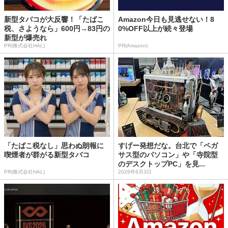
新型タバコが大反響！「たばこ
Amazon今日も見逃せない！8
税、さようなら」600円→83円の
0%OFF以上が続々登場
新型が爆売れ
PR(株式会社HAL)
PR(Amazon)
「たばこ税なし」思わぬ朗報に
すげー発想だな。台北で「ペガ
喫煙者が群がる新型タバコ
サス型のパソコン」や「寺院型
のデスクトップPC」を見...
PR(株式会社HAL)
2026年6月3日