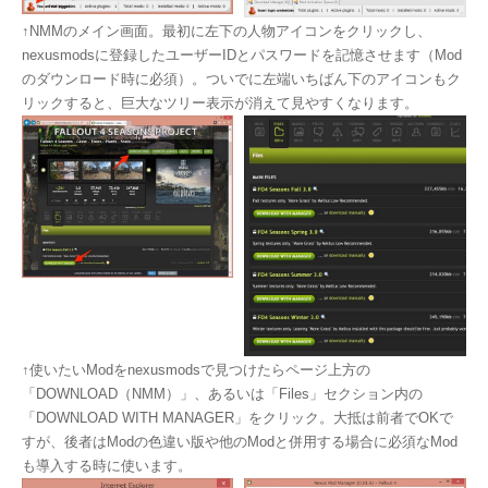
↑NMMのメイン画面。最初に左下の人物アイコンをクリックし、
nexusmodsに登録したユーザーIDとパスワードを記憶させます（Mod
のダウンロード時に必須）。ついでに左端いちばん下のアイコンもク
リックすると、巨大なツリー表示が消えて見やすくなります。
↑使いたいModをnexusmodsで見つけたらページ上方の
「DOWNLOAD（NMM）」、あるいは「Files」セクション内の
「DOWNLOAD WITH MANAGER」をクリック。大抵は前者でOKで
すが、後者はModの色違い版や他のModと併用する場合に必須なMod
も導入する時に使います。