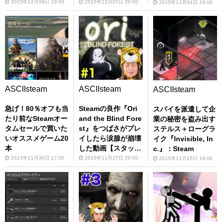
意？】
2015年12月09日 19:00
2015年12月07日 20:00
2015年12月04日 19:00
ASCIIsteam
ASCIIsteam
ASCIIsteam
急げ！80％オフも当
Steamの良作『Ori
スパイを派遣して企
たり前なSteamオー
and the Blind Fore
業の秘密を盗み出す
タムセールで買いた
st』をつばさがプレ
ステルス＋ローグラ
いオススメゲーム20
イしたら涙腺が崩壊
イク『Invisible, In
本
した動画【スタッフ
c.』：Steam
困惑】
2015年11月30日 17:00
2015年11月27日 20:00
2015年11月25日 18:00