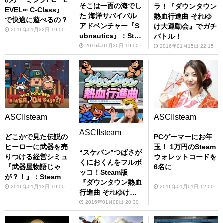
そこは一面の海でし
ラ！『ダウンタウン
EVEL∞ C-Class』
た 海洋サバイバル
熱血行進曲 それゆ
で快適に遊べるの？
アドベンチャー『S
け大運動会』でガチ
2016年01月22日 19:00
ubnautica』：Stea
バトル！
m
2016年01月20日 19:00
2016年01月15日 22:15
ASCIIsteam
ASCIIsteam
ASCIIsteam
PCゲーマーにお年
どこかで見た伝説の
玉！ 1万円のSteam
ヒーローに武器を売
“スケバン”つばさが
ウォレットコードを
りつける経営シミュ
くにおくんをフルボ
6名に
『武器屋物語じゃ
ッコ！Steam版
が？！』：Steam
『ダウンタウン熱血
2016年01月01日 12:00
2016年01月13日 19:00
行進曲 それゆけ大
運動会』を実況プレ
2016年01月08日 20:30
イ