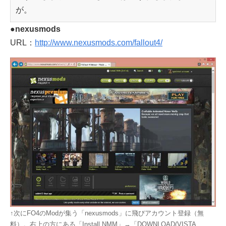
が。
●nexusmods
URL：
http://www.nexusmods.com/fallout4/
↑次にFO4のModが集う「nexusmods」に飛びアカウント登録（無
料）。右上の方にある「Install NMM」→「DOWNLOAD(VISTA,