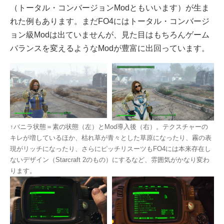
（トータル・コンバージョンModともいいます）が生ま
れた例もあります。まだFO4にはトータル・コンバージ
ョン級Modは出ていませんが、見た目はもちろんゲーム
バランスを変えるようなModが豊富に出回っています。
↑バニラ状態＝素の状態（左）とMod導入後（右）。テクスチャーの
キレが増しているほか、枯れ草が青々とした草原になったり、霧の表
現がリッチになったり、さらにピッチリスーツもFO4には本来存在し
ないデザイン（Starcraft 2のもの）にするなど、雰囲気がかなり変わ
ります。