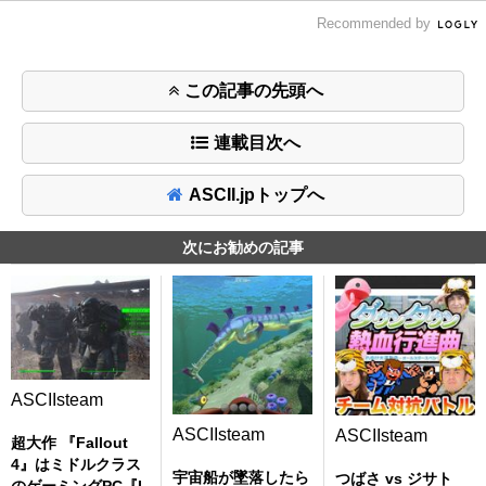
Recommended by
この記事の先頭へ
連載目次へ
ASCII.jpトップへ
次にお勧めの記事
ASCIIsteam
ASCIIsteam
ASCIIsteam
超大作 『Fallout
4』はミドルクラス
宇宙船が墜落したら
つばさ vs ジサト
のゲーミングPC『L