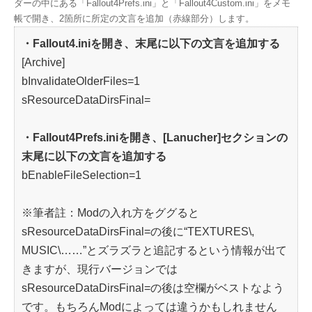
ダーの中にある「Fallout4Prefs.ini」と「Fallout4Custom.ini」をメモ
帳で開き、2箇所に所定の文言を追加（赤線部分）します。
・Fallout4.iniを開き、末尾に以下の文言を追加する
[Archive]
bInvalidateOlderFiles=1
sResourceDataDirsFinal=
・Fallout4Prefs.iniを開き、[Lanucher]セクションの
末尾に以下の文言を追加する
bEnableFileSelection=1
※筆者註：Modの入れ方をググると
sResourceDataDirsFinal=の後に“TEXTURES\,
MUSIC\……”とズラズラと追記するという情報が出て
きますが、現行バージョンでは
sResourceDataDirsFinal=の後は空欄がベストなよう
です。もちろんModによっては違うかもしれません