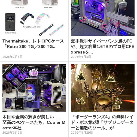
Thermaltake、レトロPCケース
派手派手サイバーパンク風のPC
「Retro 360 TG／260 TG...
や、超大容量1.6TBのプロ用CFE
xpressを...
2026年7月6日
2026年6月4日
木目や金属の輝きが美しい……
『ボーダーランズ4』の無料レイ
至高のPCケースたち、Cooler M
ド・ボス第2弾「サブジュゲータ
aster本社...
ーと無敵のソール」が...
2026年6月5日
2026年5月29日