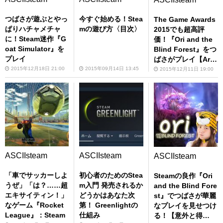
つばさが遊ぶとやっ
今すぐ始める！Stea
The Game Awards
ぱりハチャメチャ
mの遊び方〈目次〉
2015でも超高評
に！Steam迷作『G
価！『Ori and the
oat Simulator』を
Blind Forest』をつ
プレイ
ばさがプレイ【Art
Direction部門受賞
2015年12月18日 21:00
2015年09月14日 13:45
2015年12月11日 19:00
作】
ASCIIsteam
ASCIIsteam
ASCIIsteam
「車でサッカーしよ
初心者のためのStea
Steamの良作『Ori
うぜ」「は？……超
m入門 発売されるか
and the Blind Fore
エキサイティン！」
どうかはあなた次
st』でつばさが華麗
なゲーム『Rocket
第！ Greenlightの
なプレイを見せつけ
League』：Steam
仕組み
る！【意外と得