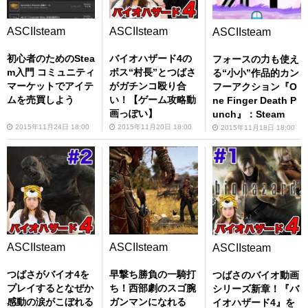
ASCIIsteam
ASCIIsteam
ASCIIsteam
初心者のためのStea
バイオハザード4の
フォースの力も使え
m入門 コミュニティ
ボス“村長”とつばさ
る“小小”作品的カン
マーケットでアイテ
がガチンコ殴り合
フーアクション『O
ムを売買しよう
い！【ゲーム攻略動
ne Finger Death P
画っぽい】
unch』：Steam
2015年11月24日 18:00
2015年11月20日 18:00
2015年11月18日 18:00
ASCIIsteam
ASCIIsteam
ASCIIsteam
つばさがバイオ4を
早撃ち勝負の一騎打
つばさのバイオ動画
プレイするとなぜか
ち！西部劇のスゴ腕
シリーズ新章！『バ
感動の涙がこぼれる
ガンマンになれる
イオハザード4』を