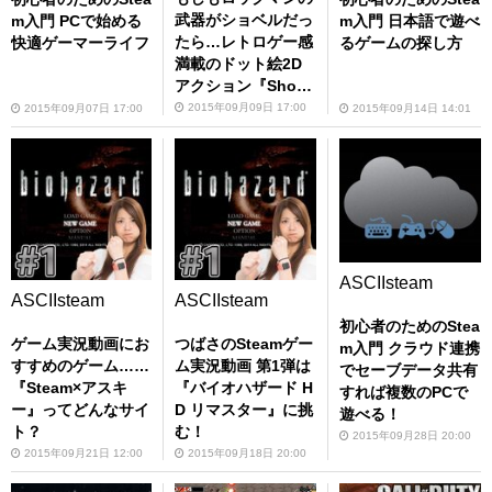
武器がショベルだっ
m入門 PCで始める
m入門 日本語で遊べ
たら…レトロゲー感
快適ゲーマーライフ
るゲームの探し方
満載のドット絵2D
アクション『Shove
l Knight』：Steam
2015年09月09日 17:00
2015年09月07日 17:00
2015年09月14日 14:01
ASCIIsteam
ASCIIsteam
ASCIIsteam
初心者のためのStea
ゲーム実況動画にお
つばさのSteamゲー
m入門 クラウド連携
すすめのゲーム……
ム実況動画 第1弾は
でセーブデータ共有
『Steam×アスキ
『バイオハザード H
すれば複数のPCで
ー』ってどんなサイ
D リマスター』に挑
遊べる！
ト？
む！
2015年09月28日 20:00
2015年09月21日 12:00
2015年09月18日 20:00