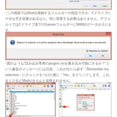
↑この画面ではModを格納するフォルダーの指定ですが、Cドライブに
十分な空き容量があるなら、特に変更する必要はありません。デフォ
ルトではCドライブ直下のGamesフォルダーにNMMのデータが入りま
す。
↑図のような“読み込み専用のplugins.txtを書き込み可能にするか？”と
いう趣旨のメッセージには注意。これが出たら必ず「Remember my
selection」にチェックをつけた後に「Yes」をクリックします。これ
をミスるとModがきちんと反映されません。