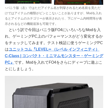
↑バニラ版（左）ではただアイテム名が列挙されるため名前を見ただ
けではアイテムの種類がピンとこないことがありますが、Modを入れ
るとアイテムのカテゴリーが表示されたり、下にゲーム内時間等が表
示されるなどの機能追加も可能です。
という訳で今回はバニラ版FO4にいろいろなModを入
れ、ゲーミングPC上のパフォーマンスがどう変化するか
をチェックしてみます。テスト検証に使うゲーミングPC
は
ユニットコム『LEVEL∞ （レベル インフィニティ）
C-Class | コンパクト・ミニマムモンスター・ゲーミング
PC』
です。Modを入れてFO4をさらにディープに遊ぶこ
とにしましょう。