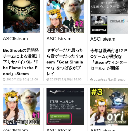
ASCIIsteam
ASCIIsteam
ASCIIsteam
BioShockの元開発
ヤギゲーだと思った
今年は漫画付き!? P
チームによる激流川
ら音ゲーだった？St
Cゲームが激安な
下りサバイバル『T
eam『Goat Simula
『Steamウィンター
he Flame in the Fl
tor』をつばさがプ
セール』が開催
ood』:Steam
レイ
2015年12月16日 19:00
2015年12月28日 19:00
2015年12月24日 19:00
ASCIIsteam
ASCIIsteam
ASCIIsteam