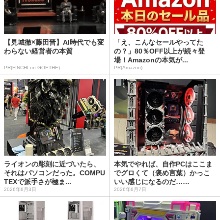
【見城徹×藤田晋】AI時代でも変
「え、こんなセールやってた
わらない経営者の本質
の？」80％OFF以上が続々登
場！Amazonの本気が...
PR(FINCHI on GOETHE)
PR(Amazon)
ライオンの彫刻に近づいたら、
本気でやれば、自作PCはここま
それはパソコンだった。COMPU
でグロくて（褒め言葉）かっこ
TEXで派手さが極ま...
いい感じになるのだ……
2026年6月3日
2026年6月7日