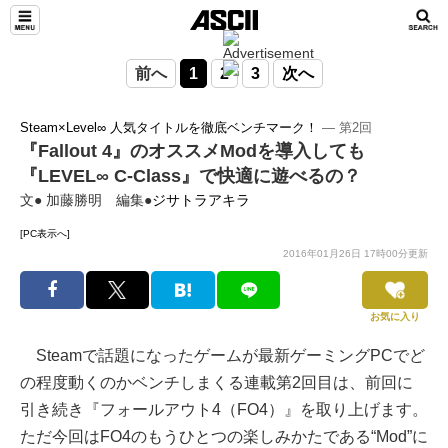
前へ
1
2
3
次へ
Steam×Level∞ 人気タイトルを徹底ベンチマーク！
― 第2回
『Fallout 4』のオススメModを導入しても
『LEVEL∞ C-Class』で快適に遊べるの？
文● 加藤勝明 編集●
ジサトラアキラ
[PC表示へ]
2016年01月26日 17時00分更新
お気に入り
Steamで話題になったゲームが最新ゲーミングPCでど
の程度動くのかベンチしまくる連載第2回目は、前回に
引き続き『フォールアウト4（FO4）』を取り上げます。
ただ今回はFO4のもうひとつの楽しみかたである“Mod”に