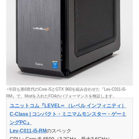
↑今回も第6世代のCore i5とGTX 960を組み合わせた『Lev-C011-i5-
RM』で、Modを入れたFO4のパフォーマンスを検証します。
ユニットコム『LEVEL∞ （レベル インフィニティ）
C-Class | コンパクト・ミニマムモンスター・ゲーミ
ングPC』
Lev-C011-i5-RM
のスペック