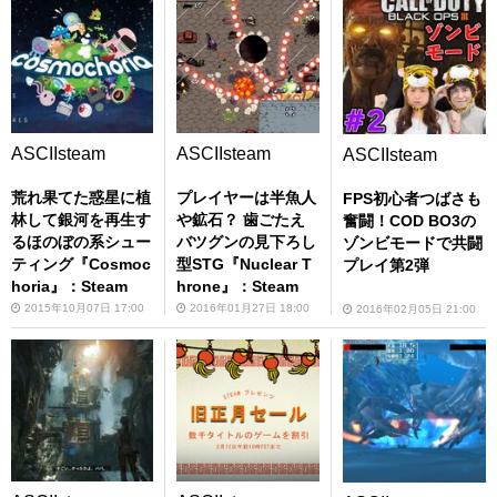
ASCIIsteam
ASCIIsteam
ASCIIsteam
荒れ果てた惑星に植
プレイヤーは半魚人
FPS初心者つばさも
林して銀河を再生す
や鉱石？ 歯ごたえ
奮闘！COD BO3の
るほのぼの系シュー
バツグンの見下ろし
ゾンビモードで共闘
ティング『Cosmoc
型STG『Nuclear T
プレイ第2弾
horia』：Steam
hrone』：Steam
2015年10月07日 17:00
2016年01月27日 18:00
2016年02月05日 21:00