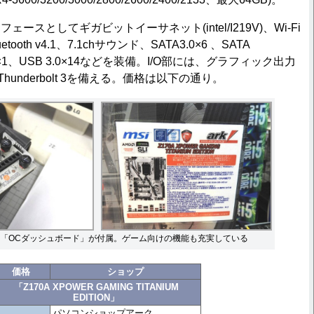
スとしてギガビットイーサネット(intel/I219V)、Wi-Fi
＋Bluetooth v4.1、7.1chサウンド、SATA3.0×6 、SATA
 3.1×1、USB 3.0×14などを装備。I/O部には、グラフィック出力
Thunderbolt 3を備える。価格は以下の通り。
「OCダッシュボード」が付属。ゲーム向けの機能も充実している
価格
ショップ
「Z170A XPOWER GAMING TITANIUM
EDITION」
パソコンショップアーク