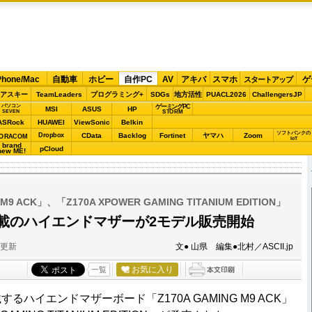
Phone/Mac
自動車
ホビー
自作PC
AV
アキバ
スマホ
ゲ
スタートアップ
アスキー
TeamLeaders
プログラミング+
SDGs
地方活性
PUACL2026
ChallengersJP
パソコン
ゲーミングPC
MSI
ASUS
HP
STORM
SEVEN
ASRock
HUAWEI
ViewSonic
Belkin
ソフトバンクの
Dropbox
CData
Backlog
Fortinet
ヤマハ
Zoom
ORACOM
IoT
brand
pCloud
new ME!
 M9 ACK」、「Z170A XPOWER GAMING TITANIUM EDITION」
0搭載のハイエンドマザーが2モデル販売開始
分更新
文● 山県 編集●北村／ASCII.jp
お気に入り
一覧
するハイエンドマザーボード「Z170A GAMING M9 ACK」