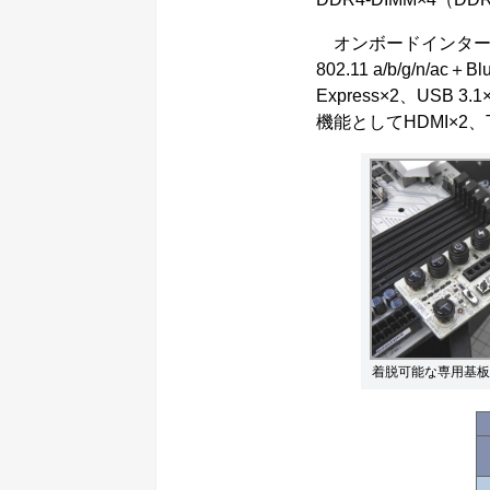
オンボードインターフェー
802.11 a/b/g/n/ac
Express×2、USB
機能としてHDMI×2、
着脱可能な専用基板