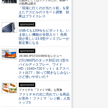
仕組みとしてはシンプルだが、業務へ
の効果は絶大
「現場に行くのが当たり前」を変
えたアズビルのリモート調整 効
果はプライスレス
sponsored
USB-Cも120Hzもピボットも。い
ま欲しい機能が全部入り！ 色再
現が美しい23.8型ディスプレーが
新定番になる
sponsored
JN-MD-IPST101WHDをレビュー
2万1980円のタッチ対応10.1型モ
バイルディスプレー、ワイド
HD（1540×720ドット）＆アスペ
クト比77：36って聞きなじみない
けど使いやすいの？
sponsored
ファミチキ「ファミマ味」も実食
ファミチキの次に売れている商品
が意外！ ファミマ「レジ横」人気
トップ3