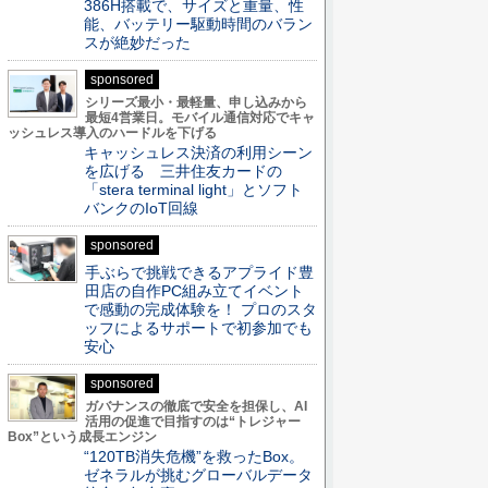
386H搭載で、サイズと重量、性
能、バッテリー駆動時間のバラン
スが絶妙だった
sponsored
シリーズ最小・最軽量、申し込みから
最短4営業日。モバイル通信対応でキャ
ッシュレス導入のハードルを下げる
キャッシュレス決済の利用シーン
を広げる 三井住友カードの
「stera terminal light」とソフト
バンクのIoT回線
sponsored
手ぶらで挑戦できるアプライド豊
田店の自作PC組み立てイベント
で感動の完成体験を！ プロのスタ
ッフによるサポートで初参加でも
安心
sponsored
ガバナンスの徹底で安全を担保し、AI
活用の促進で目指すのは“トレジャー
Box”という成長エンジン
“120TB消失危機”を救ったBox。
ゼネラルが挑むグローバルデータ