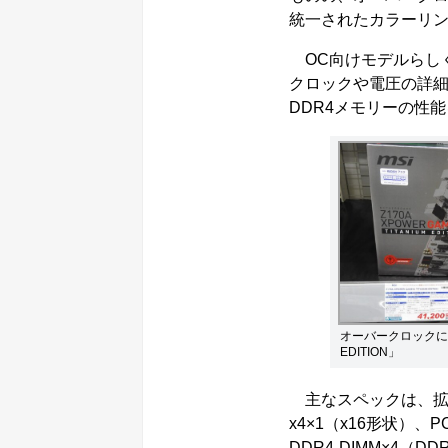
統一されたカラーリ
OC向けモデルらし
クロックや電圧の詳
DDR4メモリーの性
オーバークロックに特化
EDITION」
主なスペックは、拡張スロットが
x4×1（x16形状）、P
DDR4-DIMM×4（DDR4