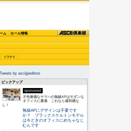
ーム
セール情報
ソフクリ
Tweets by asciijpeditors
ピックアップ
sponsored
才色兼備なヤマハの無線APはモダンな
オフィスに最適 これなら違和感な
し！
無線APにデザインは不要です
か？ ブラックスケルトンモデル
は今どきのオフィスにめちゃなじ
むんです