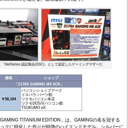
公式に「StelSeries 認証製品(SSC)」として認定したゲーミングマザーだ
価格
ショップ
「Z170A GAMING M9 ACK」
パソコンショップアーク
ドスパラ パーツ館
￥58,104
ツクモパソコン本店
ツクモDOS/Vパソコン館
TSUKUMO eX.
GAMING TITANIUM EDITION」は、GAMINGの名を冠する
ロックに特化した作りが特徴のハイエンドモデル。シルバーに