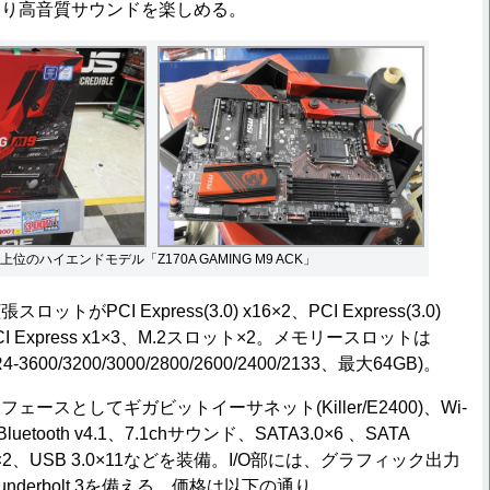
より高音質サウンドを楽しめる。
上位のハイエンドモデル「Z170A GAMING M9 ACK」
PCI Express(3.0) x16×2、PCI Express(3.0)
CI Express x1×3、M.2スロット×2。メモリースロットは
-3600/3200/3000/2800/2600/2400/2133、最大64GB)。
スとしてギガビットイーサネット(Killer/E2400)、Wi-
ac＋Bluetooth v4.1、7.1chサウンド、SATA3.0×6 、SATA
 3.1×2、USB 3.0×11などを装備。I/O部には、グラフィック出力
underbolt 3を備える。価格は以下の通り。