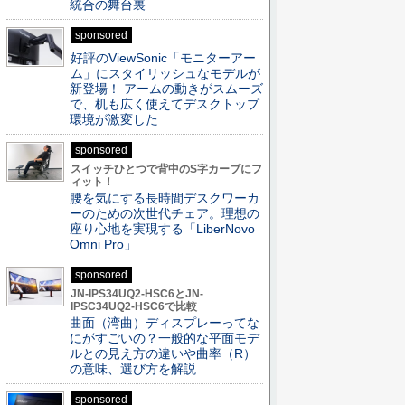
統合の舞台裏
sponsored
好評のViewSonic「モニターアー
ム」にスタイリッシュなモデルが
新登場！ アームの動きがスムーズ
で、机も広く使えてデスクトップ
環境が激変した
sponsored
スイッチひとつで背中のS字カーブにフ
ィット！
腰を気にする長時間デスクワーカ
ーのための次世代チェア。理想の
座り心地を実現する「LiberNovo
Omni Pro」
sponsored
JN-IPS34UQ2-HSC6とJN-
IPSC34UQ2-HSC6で比較
曲面（湾曲）ディスプレーってな
にがすごいの？一般的な平面モデ
ルとの見え方の違いや曲率（R）
の意味、選び方を解説
sponsored