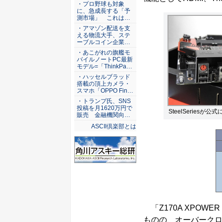
ASCII倶楽部
・プロ野球も対象
に、急成長する「予
測市場」 これは…
・アマゾン配送を支
える物流大手、ステ
ーブルコイン企業…
・あこがれの旗艦モ
バイルノートPC最新
モデル=「ThinkPa…
・ハッセルブラッド
搭載の頂上カメラ・
スマホ「OPPO Fin…
・トランプ氏、SNS
投稿を月1620万円で
SteelSeriesが
販売 金融機関向…
ASCII倶楽部とは
「Z170A XPOWER 
ものの、オーバーク