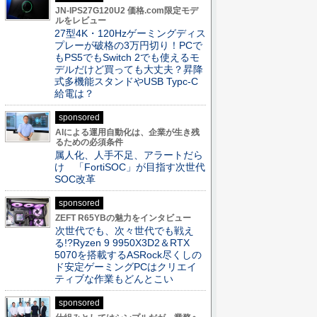
JN-IPS27G120U2 価格.com限定モデ
ルをレビュー
27型4K・120Hzゲーミングディス
プレーが破格の3万円切り！PCで
もPS5でもSwitch 2でも使えるモ
デルだけど買っても大丈夫？昇降
式多機能スタンドやUSB Typc-C
給電は？
sponsored
AIによる運用自動化は、企業が生き残
るための必須条件
属人化、人手不足、アラートだら
け 「FortiSOC」が目指す次世代
SOC改革
sponsored
ZEFT R65YBの魅力をインタビュー
次世代でも、次々世代でも戦え
る!?Ryzen 9 9950X3D2＆RTX
5070を搭載するASRock尽くしの
ド安定ゲーミングPCはクリエイ
ティブな作業もどんとこい
sponsored