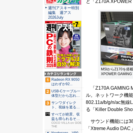
と「Z170A XPOWER
週刊アスキー特別
編集 週アス
2026July
MSIからZ170を搭
XPOWER GAMING 
Radeon RX 9050
はわずか92...
「Z170A GAMIN
USB-Cケーブル一
ル。ネットワーク機能には
体型だから忘れな
い！...
802.11a/b/g/n/ac無
サンワダイレク
ト、視線を遮るフ
る「Killer Double S
ェルト製デ...
すべてが絶景、収
益も得られるその
サウンド機能には384k
仕組みと...
COCO VILLA on GOE
THE
「Xtreme Audio D