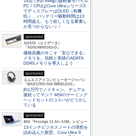
14型で約0.84kgの超軽量モバイル
PC！CPUはCore Ultraシリーズ3
でディスプレーはOLED（有機
EL）、バッテリー駆動時間は13
時間超え。もう欲しくなる要素し
か見つからないッ！
sponsored
ADATA（エイデータ）
「AD5U480016G-D」
価格高騰の今こそ「安心できる」
メモリを。信頼と実績のADATA
DDR5メモリを導入しよう
sponsored
エムエスアイコンピュータージャパン
「MAESTRO 500 WIRELESS」
約1万円でノイキャン、デュアル
接続ってマジ？ MSIのゲーミング
ヘッドセットのコスパがどうかし
ている
sponsored
MSI「Prestige 13 AI+ A3M」レビュー
13インチビジネスノートの理想を
詰め込んだ新型、Core Ultra 9