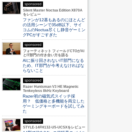
sponsored
Silent Master Noctua Edition X870A
をレビュー
ファンが12基もあるのにほとんど
の活用シーンで35dB以下、サイ
コムのNoctua尽くし静音ゲーミン
グPCがすごすぎた
sponsored
フォーティネット フィールドCTOがAI
とIT部門の付き合い方を語る
AIに振り回されないIT部門になる
ため、IT部門が今考えなければな
らないこと
sponsored
Razer Huntsman V3 HE Magnetic
Tenkeyless 8kHz Keyboard
Razer初の磁気式スイッチ採
用？ 低価格と多機能を両立した
ゲーミングキーボードを試してみ
た
sponsored
STYLE-14FH132-U5-UCSXをレビュー