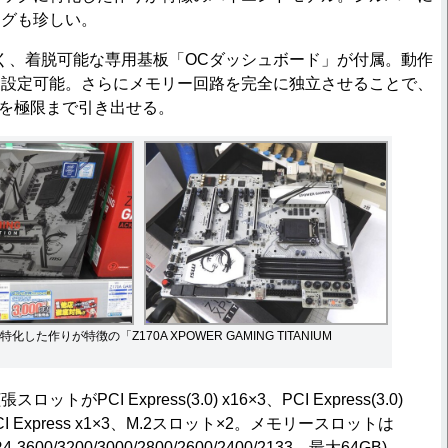
ングも珍しい。
く、着脱可能な専用基板「OCダッシュボード」が付属。動作
細設定可能。さらにメモリー回路を完全に独立させることで、
能を極限まで引き出せる。
した作りが特徴の「Z170A XPOWER GAMING TITANIUM
PCI Express(3.0) x16×3、PCI Express(3.0)
CI Express x1×3、M.2スロット×2。メモリースロットは
-3600/3200/3000/2800/2600/2400/2133、最大64GB)。