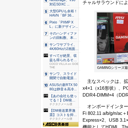
Nextorage、V90
チャルサラウンドに
対応SDXC ...
大型GPUも余裕！
HAVN「BF 36...
Pixio「PXMP X
L」に新デザイン...
そのハンディファ
ンの回転数、本
当？ 20...
サンワサプライ、
4K/60Hzの2画面
出...
すべてが絶景、収
益も得られるその
仕組みと...
COCO VILLA on GOE
GAMINGシリーズ最
THE
サンワ、スライド
開閉で自動電源O
主なスペックは、拡張スロットが
N/OF...
ASUSの新RTX 50
x4×1（x16形状）、P
80は静音＆高冷...
DDR4-DIMM×4（DDR4
【あの会社も使っ
てる！】DM発送
なら絶対...
チクタクメール便
オンボードインターフェー
【DM発送業界激
Fi 802.11 a/b/g/n/
震】コストを抑え
た配達な...
チクタクメール便
Express×2、USB
機能としてHDMI、Th