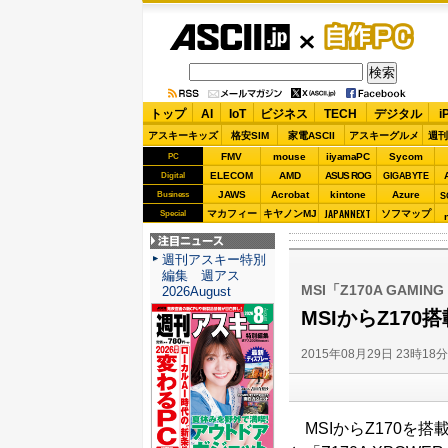
ASCII.jp
自作PC
トップ
AI
IoT
ビジネス
TECH
デジタル
i
アスキーキッズ
格安SIM
家電ASCII
アスキーグルメ
週刊
FMV
mouse
iiyamaPC
Sycom
PC
ELECOM
AMD
ASUS ROG
Digital
GIGABYTE
JAWS
Acrobat
kintone
Azure
Business
S
JAPANNEXT
マカフィー
キヤノンMJ
ソフマップ
Special
注目ニュース
週刊アスキー特別
編集 週アス
MSI「Z170A GAMING
2026August
MSIからZ17
2015年08月29日 23時18
MSIからZ170を搭載