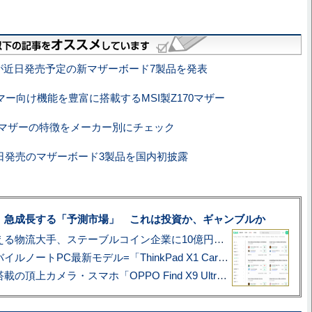
Iが近日発売予定の新マザーボード7製品を発表
マー向け機能を豊富に搭載するMSI製Z170マザー
70マザーの特徴をメーカー別にチェック
近日発売のマザーボード3製品を国内初披露
、急成長する「予測市場」 これは投資か、ギャンブルか
アマゾン配送を支える物流大手、ステーブルコイン企業に10億円投資のワケ
あこがれの旗艦モバイルノートPC最新モデル=「ThinkPad X1 Carbon Gen 14 Aura Edition」実機レビュー
ハッセルブラッド搭載の頂上カメラ・スマホ「OPPO Find X9 Ultra」実写レビュー=プロが本気で徹底撮影しました!!