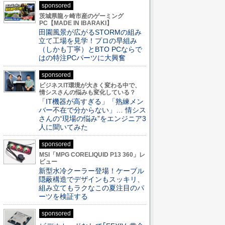
sponsored
茨城県龍ヶ崎市産のゲーミング
PC【MADE IN IBARAKI】
田園風景が広がるSTORMの組み
立て工場を見学！プロの早組み
（しかも丁寧）とBTO PCならで
はの特注PCパーツに大興奮
sponsored
ビジネスIT環境が大きく変わる中で、
情シスさんの悩みも変化している？
「IT機器が高すぎる」「熟練メン
バー不在で分からない」… 情シス
さんの“現場の悩み”をエンジニア3
人に聞いてみた
sponsored
MSI「MPG CORELIQUID P13 360」レ
ビュー
新型水冷クーラー登場！ケーブル
隠蔽構造でデザインもスッキリ、
組み立てもラクなこの夏注目のパ
ーツを検証する
sponsored