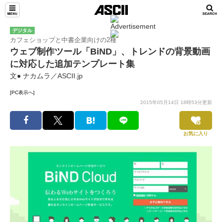
デジタル
カフェショップと中書企業向けの2種
ウェブ制作ツール「BiND」、トレンドの背景動画
に対応した追加テンプレート集
文● ナカムラ／ASCII.jp
[PC表示へ]
2015年05月14日 18時53分更新
お気に入り