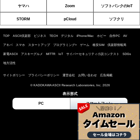
ヤマハ
Zoom
ソフトバンクのIoT
STORM
pCloud
ソフクリ
TOP
ASCII倶楽部
ビジネス
TECH
デジタル
iPhone/Mac
ホビー
自作PC
AV
アキバ
スマホ
スタートアップ
プログラミング+
ゲーム
格安SIM
倶楽部情報局
家電ASCII
アスキーグルメ
MITTR
IoT
サイバーセキュリティ小説コンテスト
SDGs
地方活性
サイトポリシー
プライバシーポリシー
運営会社
お問い合わせ
広告掲載
© KADOKAWA ASCII Research Laboratories, Inc. 2026
表示形式
PC
スマートフォン