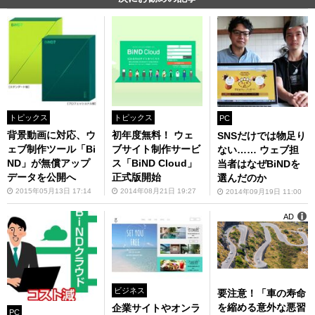
トピックス
トピックス
PC
背景動画に対応、ウ
初年度無料！ ウェ
SNSだけでは物足り
ェブ制作ツール「Bi
ブサイト制作サービ
ない…… ウェブ担
ND」が無償アップ
ス「BiND Cloud」
当者はなぜBiNDを
データを公開へ
正式版開始
選んだのか
2015年05月13日 17:14
2014年08月21日 19:27
2014年09月19日 11:00
AD
ビジネス
要注意！「車の寿命
を縮める意外な悪習
企業サイトやオンラ
PC