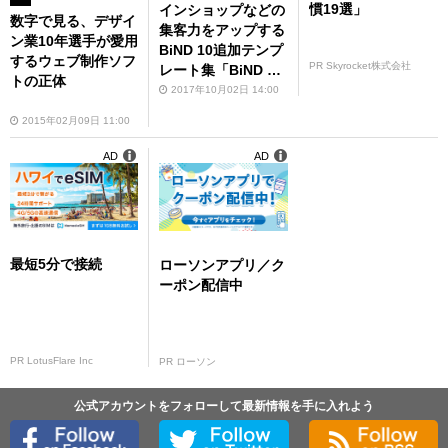
慣19選」
インショップなどの
数字で見る、デザイ
集客力をアップする
ン業10年選手が愛用
BiND 10追加テンプ
するウェブ制作ソフ
PR Skyrocket株式会社
レート集「BiND Sit
トの正体
e Box」
2017年10月02日 14:00
2015年02月09日 11:00
AD
AD
最短5分で接続
ローソンアプリ／ク
ーポン配信中
PR LotusFlare Inc
PR ローソン
公式アカウントをフォローして最新情報を手に入れよう