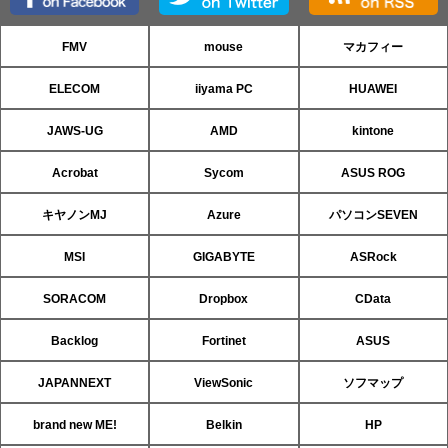
FMV
mouse
マカフィー
ELECOM
iiyama PC
HUAWEI
JAWS-UG
AMD
kintone
Acrobat
Sycom
ASUS ROG
キヤノンMJ
Azure
パソコンSEVEN
MSI
GIGABYTE
ASRock
SORACOM
Dropbox
CData
Backlog
Fortinet
ASUS
JAPANNEXT
ViewSonic
ソフマップ
brand new ME!
Belkin
HP