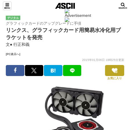
デジタル
グラフィックカードのアップグレードに手頃
リンクス、グラフィックカード用簡易水冷化用ブ
ラケットを発売
文● 行正和義
[PC表示へ]
2015年01月06日 18時25分更新
お気に入り