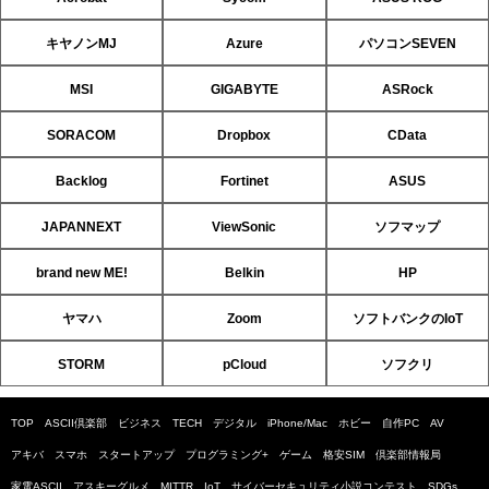
キヤノンMJ
Azure
パソコンSEVEN
MSI
GIGABYTE
ASRock
SORACOM
Dropbox
CData
Backlog
Fortinet
ASUS
JAPANNEXT
ViewSonic
ソフマップ
brand new ME!
Belkin
HP
ヤマハ
Zoom
ソフトバンクのIoT
STORM
pCloud
ソフクリ
TOP
ASCII倶楽部
ビジネス
TECH
デジタル
iPhone/Mac
ホビー
自作PC
AV
アキバ
スマホ
スタートアップ
プログラミング+
ゲーム
格安SIM
倶楽部情報局
家電ASCII
アスキーグルメ
MITTR
IoT
サイバーセキュリティ小説コンテスト
SDGs