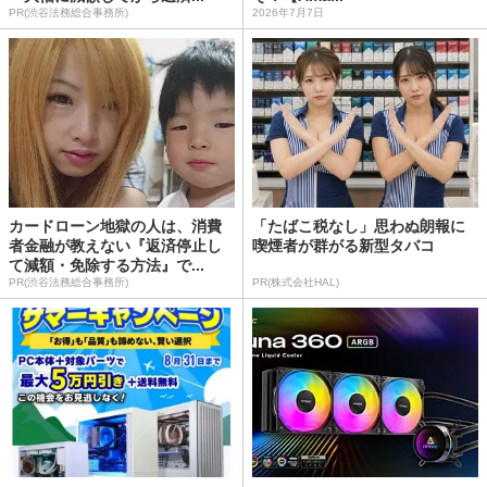
PR(渋谷法務総合事務所)
2026年7月7日
カードローン地獄の人は、消費
「たばこ税なし」思わぬ朗報に
者金融が教えない『返済停止し
喫煙者が群がる新型タバコ
て減額・免除する方法』で...
PR(渋谷法務総合事務所)
PR(株式会社HAL)