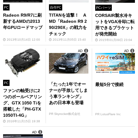
PC
自作PC
PCパーツ
Radeon R9/R7に刷
TITANを追撃！ A
CORSAIR製水冷キ
新するAMDの2013
MD「Radeon R9 2
ットをVGA冷却に転
年GPUロードマップ
90/290X」の戦力を
用できるブラケット
チェック
が発売開始
2013年10月14日 12:00
2013年11月05日 15:40
2015年01月09日 23:04
AD
AD
PC
「たった1年でオー
最短5分で接続
ナーが手放してしま
ファンの軸受けに2
う車ランキング」
つのボールベアリン
あの日本車も登場
グ、GTX 1050 Tiを
搭載した「PH-GTX
PR Skyrocket株式会社
PR LotusFlare Inc
1050TI-4G」
2016年11月15日 19:38
AD