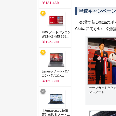
コン 15-fd 15.6イン
￥181,469
チ インテル Core 5
120U メモリ16GB
早速キャンペーン
2
SSD512GB
Windows 11
会場で新Office
Microsoft Office
2024搭載 WPS
Akibaに向かい、公
Office搭載 カメラシ
FMV ノートパソコン
ャッター 指紋認証 薄
WE1-K3 (MS 365
型 Copilotキー搭載
Personal/Copilotキ
￥125,800
ナチュラルシルバー
ー搭載/Win 11/15.6
(BJ0M5PA-AAAI)
型/Core
3
i5/16GB/SSD
512GB/ホワイト)
FMVWK3E15W_AZ
Lenovo ノートパソ
コン パソコン
IdeaPad Slim 3 14.0
￥159,800
インチ AMD
テープカットとと
Ryzen™ 5 8640HS
4
ンスタート
メモリ16GB
SSD512GB
Microsoft 365 試用
版 Windows11 バッ
テリー駆動12.6時間
【Amazon.co.jp限
重量1.39kg ルナグレ
定】ASUS ノートパ