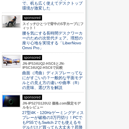
で、机も広く使えてデスクトップ
環境が激変した
sponsored
スイッチひとつで背中のS字カーブにフ
ィット！
腰を気にする長時間デスクワーカ
ーのための次世代チェア。理想の
座り心地を実現する「LiberNovo
Omni Pro」
sponsored
JN-IPS34UQ2-HSC6とJN-
IPSC34UQ2-HSC6で比較
曲面（湾曲）ディスプレーってな
にがすごいの？一般的な平面モデ
ルとの見え方の違いや曲率（R）
の意味、選び方を解説
sponsored
JN-IPS27G120U2 価格.com限定モデ
ルをレビュー
27型4K・120Hzゲーミングディス
プレーが破格の3万円切り！PCで
もPS5でもSwitch 2でも使えるモ
デルだけど買っても大丈夫？昇降