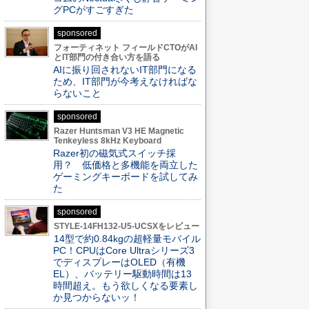
グPCがすごすぎた
sponsored
フォーティネット フィールドCTOがAI
とIT部門の付き合い方を語る
AIに振り回されないIT部門になる
ため、IT部門が今考えなければな
らないこと
sponsored
Razer Huntsman V3 HE Magnetic
Tenkeyless 8kHz Keyboard
Razer初の磁気式スイッチ採
用？ 低価格と多機能を両立した
ゲーミングキーボードを試してみ
た
sponsored
STYLE-14FH132-U5-UCSXをレビュー
14型で約0.84kgの超軽量モバイル
PC！CPUはCore Ultraシリーズ3
でディスプレーはOLED（有機
EL）、バッテリー駆動時間は13
時間超え。もう欲しくなる要素し
か見つからないッ！