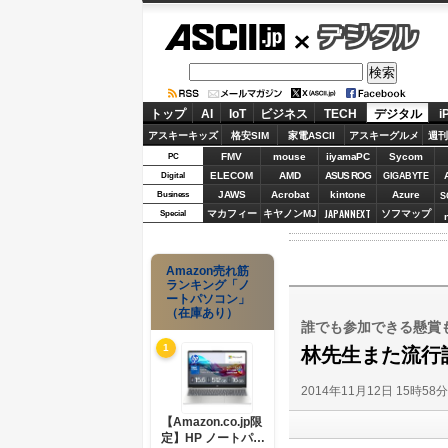
ASCII.jp
デジタル
トップ
AI
IoT
ビジネス
TECH
デジタル
i
アスキーキッズ
格安SIM
家電ASCII
アスキーグルメ
週刊
FMV
mouse
iiyamaPC
Sycom
PC
ELECOM
AMD
ASUS ROG
Digital
GIGABYTE
JAWS
Acrobat
kintone
Azure
Business
S
JAPANNEXT
マカフィー
キヤノンMJ
ソフマップ
Special
Amazon売れ筋
ランキング「ノ
ートパソコン」
（在庫あり）
誰でも参加できる懸賞
1
林先生また流行語
2014年11月12日 15時58
【Amazon.co.jp限
定】HP ノートパソ