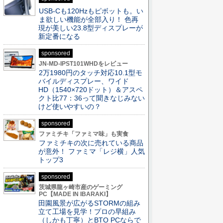
USB-Cも120Hzもピボットも。い
ま欲しい機能が全部入り！ 色再
現が美しい23.8型ディスプレーが
新定番になる
sponsored
JN-MD-IPST101WHDをレビュー
2万1980円のタッチ対応10.1型モ
バイルディスプレー、ワイド
HD（1540×720ドット）＆アスペ
クト比77：36って聞きなじみない
けど使いやすいの？
sponsored
ファミチキ「ファミマ味」も実食
ファミチキの次に売れている商品
が意外！ ファミマ「レジ横」人気
トップ3
sponsored
茨城県龍ヶ崎市産のゲーミング
PC【MADE IN IBARAKI】
田園風景が広がるSTORMの組み
立て工場を見学！プロの早組み
（しかも丁寧）とBTO PCならで