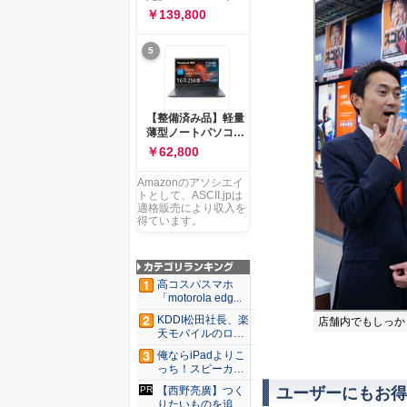
ー 83K9003JJP ノー
ソコン Vivobook 15
￥139,800
トPC
M1502NAQ 15.6イ
ンチ AMD Ryzen 7
5
170 メモリ16GB
SSD 512GB
Microsoft 365
Personal (24か月版)
搭載 Windows 11 重
【整備済み品】軽量
量1.7kg Wi-Fi 6E ク
薄型ノートパソコン
ワイエットブルー
dynabook G83 ■
￥62,800
M1502NAQ-
13.3型
R7165BUWS
FHD(1920x1080) -
Amazonのアソシエイ
高性能第11世代Core
トとして、ASCII.jpは
i5-1135G7 - メモリ
適格販売により収入を
16GB - SSD 256GB
得ています。
- Webカメラ -
WiFi&Bluetooth -
USB Type-C - MS
Office 2021 - Win11
高コスパスマホ
搭載
「motorola edg...
KDDI松田社長、楽
店舗内でもしっか
天モバイルのロー
ミン...
俺ならiPadよりこ
っち！スピーカー
9個...
ユーザーにもお得
【西野亮廣】つく
りたいものを追求