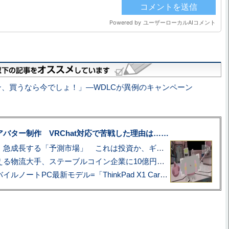
、買うなら今でしょ！」—WDLCが異例のキャンペーン
uberアバター制作 VRChat対応で苦戦した理由は……
プロ野球も対象に、急成長する「予測市場」 これは投資か、ギャンブルか
アマゾン配送を支える物流大手、ステーブルコイン企業に10億円投資のワケ
あこがれの旗艦モバイルノートPC最新モデル=「ThinkPad X1 Carbon Gen 14 Aura Edition」実機レビュー