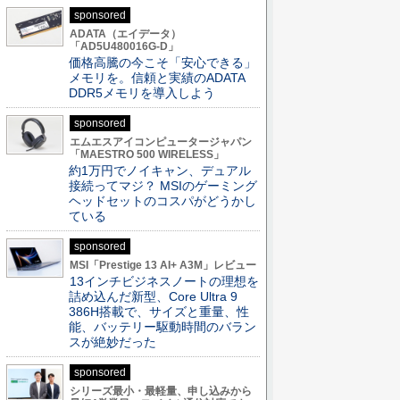
sponsored
ADATA（エイデータ）
「AD5U480016G-D」
価格高騰の今こそ「安心できる」
メモリを。信頼と実績のADATA
DDR5メモリを導入しよう
sponsored
エムエスアイコンピュータージャパン
「MAESTRO 500 WIRELESS」
約1万円でノイキャン、デュアル
接続ってマジ？ MSIのゲーミング
ヘッドセットのコスパがどうかし
ている
sponsored
MSI「Prestige 13 AI+ A3M」レビュー
13インチビジネスノートの理想を
詰め込んだ新型、Core Ultra 9
386H搭載で、サイズと重量、性
能、バッテリー駆動時間のバラン
スが絶妙だった
sponsored
シリーズ最小・最軽量、申し込みから