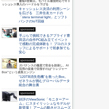
最短4営業日。モバイル通信対応でキャ
ッシュレス導入のハードルを下げる
キャッシュレス決済の利用シーン
を広げる 三井住友カードの
「stera terminal light」とソフト
バンクのIoT回線
sponsored
手ぶらで挑戦できるアプライド豊
田店の自作PC組み立てイベント
で感動の完成体験を！ プロのスタ
ッフによるサポートで初参加でも
安心
sponsored
ガバナンスの徹底で安全を担保し、AI
活用の促進で目指すのは“トレジャー
Box”という成長エンジン
“120TB消失危機”を救ったBox。
ゼネラルが挑むグローバルデータ
統合の舞台裏
sponsored
好評のViewSonic「モニターアー
ム」にスタイリッシュなモデルが
新登場！ アームの動きがスムーズ