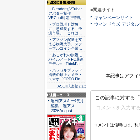
ASCII倶楽部
・BlenderでVTuber
■関連サイト
アバター制作
キャンペーンサイト
VRChat対応で苦戦…
ウィンドウズ デジタル
・プロ野球も対象
に、急成長する「予
測市場」 これは…
・アマゾン配送を支
える物流大手、ステ
ーブルコイン企業…
・あこがれの旗艦モ
バイルノートPC最新
モデル=「ThinkPa…
・ハッセルブラッド
搭載の頂上カメラ・
本記事はアフィ
スマホ「OPPO Fin…
ASCII倶楽部とは
注目ニュース
週刊アスキー特別
編集 週アス
2026August