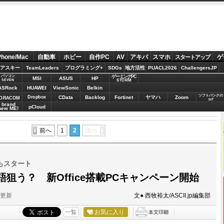
Phone/Mac
自動車
ホビー
自作PC
AV
アキバ
スマホ
ゲ
スタートアップ
アスキー
TeamLeaders
プログラミング+
SDGs
地方活性
PUACL2026
ChallengersJP
パソコン
ゲーミングPC
MSI
ASUS
HP
STORM
SEVEN
ASRock
HUAWEI
ViewSonic
Belkin
ソフトバンクの
Dropbox
CData
Backlog
Fortinet
ヤマハ
Zoom
ORACOM
IoT
brand
pCloud
new ME!
前へ
1
2
次へ
もスタート
狙う？ 新Office搭載PCキャンペーン開始
分更新
文● 西牧裕太/ASCII.jp編集部
お気に入り
一覧