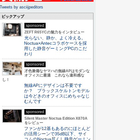
Tweets by asciijpeditors
ピックアップ
sponsored
ZEFT R65YCの魅力をインタビュー
光らない、静か、よく冷える。
Noctua×Antecコラボケースを採
用した静音ゲーミングPCのこだ
わり
sponsored
才色兼備なヤマハの無線APはモダンな
オフィスに最適 これなら違和感な
し！
無線APにデザインは不要です
か？ ブラックスケルトンモデル
は今どきのオフィスにめちゃなじ
むんです
sponsored
Silent Master Noctua Edition X870A
をレビュー
ファンが12基もあるのにほとんど
の活用シーンで35dB以下、サイ
コムのNoctua尽くし静音ゲーミン