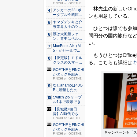
できる環...
FINCHI on GOETHE
林先生の新しいOff
アンカーの23Lポ
ータブル冷蔵庫が
ンも用意している。
Ama...
ヤマダデンキと介
護業界大手のツク
ひとつは誰でも参加で
イが協業...
腰は大風量ファ
間円分の国内旅行な
ン、背中はペルチ
い。
ェ冷却。ダ...
MacBook Air（M
5）がセールで...
もうひとつはOffic
【決定版】ミドル
る。こちらも詳細は
クラスのスマート
フォンの...
GOETHEとFINCHI
がタッグを組み...
FINCHI on GOETHE
なぜahamoは40G
Bに増量したの
か ...
Switch 2をケーブ
ル1本で表示でき...
【見城徹×藤田
晋】AI時代でも変
わらない...
FINCHI on GOETHE
GOETHEとFINCHI
がタッグを組み...
キャンペーンも「ス
FINCHI on GOETHE