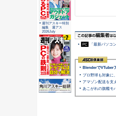
週刊アスキー特別
編集 週アス
2026July
「最新パソコン
PC
BlenderでVT