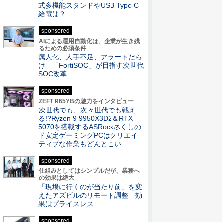
式多機能スタンドやUSB Typc-C
給電は？
sponsored
AIによる運用自動化は、企業が生き残
るための必須条件
属人化、人手不足、アラートだら
け 「FortiSOC」が目指す次世代
SOC改革
sponsored
ZEFT R65YBの魅力をインタビュー
次世代でも、次々世代でも戦え
る!?Ryzen 9 9950X3D2＆RTX
5070を搭載するASRock尽くしの
ド安定ゲーミングPCはクリエイ
ティブな作業もどんとこい
sponsored
仕組みとしてはシンプルだが、業務へ
の効果は絶大
「現場に行くのが当たり前」を変
えたアズビルのリモート調整 効
果はプライスレス
sponsored