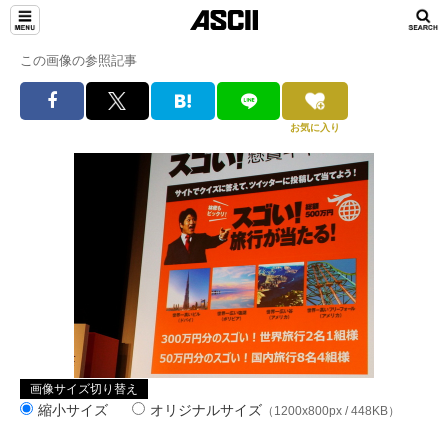
この画像の参照記事
お気に入り
画像サイズ切り替え
縮小サイズ
オリジナルサイズ
（1200x800px / 448KB）