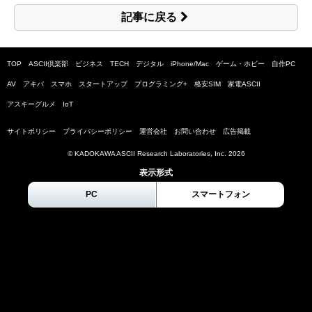
記事に戻る
TOP
ASCII倶楽部
ビジネス
TECH
デジタル
iPhone/Mac
ゲーム・ホビー
自作PC
AV
アキバ
スマホ
スタートアップ
プログラミング+
格安SIM
家電ASCII
アスキーグルメ
IoT
サイトポリシー
プライバシーポリシー
運営会社
お問い合わせ
広告掲載
© KADOKAWA ASCII Research Laboratories, Inc.
2026
表示形式
PC
スマートフォン