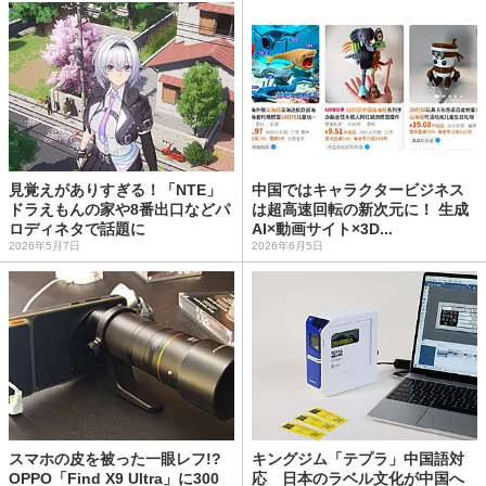
見覚えがありすぎる！「NTE」
中国ではキャラクタービジネス
ドラえもんの家や8番出口などパ
は超高速回転の新次元に！ 生成
ロディネタで話題に
AI×動画サイト×3D...
2026年5月7日
2026年6月5日
スマホの皮を被った一眼レフ!?
キングジム「テプラ」中国語対
OPPO「Find X9 Ultra」に300
応 日本のラベル文化が中国へ