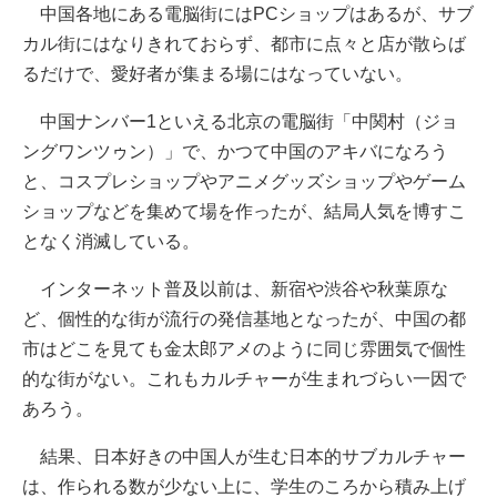
中国各地にある電脳街にはPCショップはあるが、サブ
カル街にはなりきれておらず、都市に点々と店が散らば
るだけで、愛好者が集まる場にはなっていない。
中国ナンバー1といえる北京の電脳街「中関村（ジョ
ングワンツゥン）」で、かつて中国のアキバになろう
と、コスプレショップやアニメグッズショップやゲーム
ショップなどを集めて場を作ったが、結局人気を博すこ
となく消滅している。
インターネット普及以前は、新宿や渋谷や秋葉原な
ど、個性的な街が流行の発信基地となったが、中国の都
市はどこを見ても金太郎アメのように同じ雰囲気で個性
的な街がない。これもカルチャーが生まれづらい一因で
あろう。
結果、日本好きの中国人が生む日本的サブカルチャー
は、作られる数が少ない上に、学生のころから積み上げ