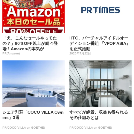
「え、こんなセールやってた
HTC、バーチャルアイドルオー
の？」80％OFF以上が続々登
ディション番組 『VPOP ASIA』
場！Amazonの本気が...
を正式始動
PR(Amazon)
2026年7月22日
シェア別荘「COCO VILLA Own
すべてが絶景、収益も得られる
ers」3選
その仕組みとは
PR(COCO VILLA on GOETHE)
PR(COCO VILLA on GOETHE)