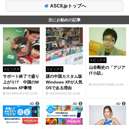
ASCII.jpトップへ
次にお勧めの記事
トピックス
山谷剛史の「アジア
トピックス
トピックス
IT小話」
サポート終了で盛り
謎の中国カスタム版
上がり!? 中国のW
Windows XPが人気
2011年07月26日 12:00
indows XP事情
OSである理由
2014年04月17日 12:00
2012年04月17日 12:00
AD
AD
AD