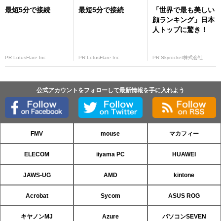
最短5分で接続
最短5分で接続
「世界で最も美しい
顔ランキング」日本
人トップに驚き！
PR LotusFlare Inc
PR LotusFlare Inc
PR Skyrocket株式会社
公式アカウントをフォローして最新情報を手に入れよう
FMV
mouse
マカフィー
ELECOM
iiyama PC
HUAWEI
JAWS-UG
AMD
kintone
Acrobat
Sycom
ASUS ROG
キヤノンMJ
Azure
パソコンSEVEN