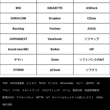
MSI
GIGABYTE
ASRock
SORACOM
Dropbox
CData
Backlog
Fortinet
ASUS
JAPANNEXT
ViewSonic
ソフマップ
brand new ME!
Belkin
HP
ヤマハ
Zoom
ソフトバンクのIoT
STORM
pCloud
ソフクリ
TOP
ASCII倶楽部
ビジネス
TECH
デジタル
iPhone/Mac
ホビー
自作PC
AV
アキバ
スマホ
スタートアップ
プログラミング+
ゲーム
格安SIM
倶楽部情報局
家電ASCII
アスキーグルメ
MITTR
IoT
サイバーセキュリティ小説コンテスト
SDGs
地方活性