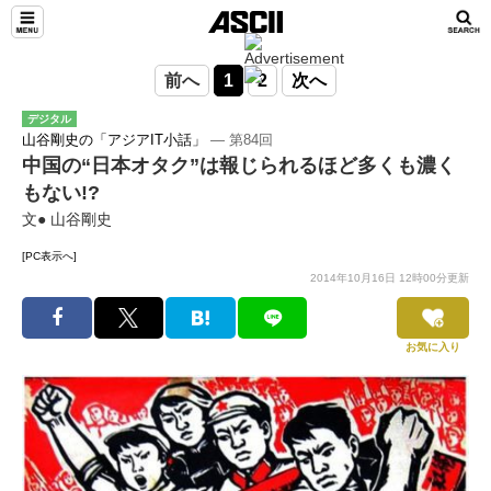
前へ
1
2
次へ
デジタル
山谷剛史の「アジアIT小話」
― 第84回
中国の“日本オタク”は報じられるほど多くも濃く
もない!?
文● 山谷剛史
[PC表示へ]
2014年10月16日 12時00分更新
お気に入り