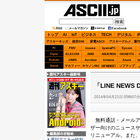
ASCII.jp
トップ
AI
IoT
ビジネス
TECH
デジタル
i
アスキーキッズ
格安SIM
家電ASCII
アスキーグルメ
週刊
FMV
mouse
iiyamaPC
Sycom
PC
ELECOM
AMD
ASUS ROG
Digital
GIGABYTE
JAWS
Acrobat
kintone
Azure
Business
S
JAPANNEXT
マカフィー
キヤノンMJ
ソフマップ
Special
週刊アスキー最新
号
「LINE NEW
2014年04月21日 05時07
無料通話・メールアプリ
ザー向けのニュースサー
リニューアル。また、iP
編集部のお勧め
週刊アスキー特別