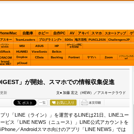
Phone/Mac
自動車
ホビー
自作PC
AV
アキバ
スマホ
ゲ
スタートアップ
アスキー
TeamLeaders
プログラミング+
SDGs
地方活性
PUACL2026
ChallengersJP
パソコン
ゲーミングPC
MSI
ASUS
HP
STORM
SEVEN
ASRock
HUAWEI
ViewSonic
Belkin
ソフトバンクの
Dropbox
CData
Backlog
Fortinet
ヤマハ
Zoom
ORACOM
IoT
brand
pCloud
new ME!
S DIGEST」が開始、スマホでの情報収集促進
分更新
文● 加藤 宏之（HEW）／アスキークラウド
お気に入り
一覧
「LINE（ライン）」を運営するLINEは21日、LINEユー
ビス「LINE NEWS（ニュース）」LINE公式アカウントを
hone／Androidスマホ向けのアプリ「LINE NEWS」では