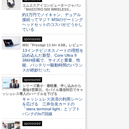
エムエスアイコンピュータージャパン
「MAESTRO 500 WIRELESS」
約1万円でノイキャン、デュアル
接続ってマジ？ MSIのゲーミング
ヘッドセットのコスパがどうかし
ている
sponsored
MSI「Prestige 13 AI+ A3M」レビュー
13インチビジネスノートの理想を
詰め込んだ新型、Core Ultra 9
386H搭載で、サイズと重量、性
能、バッテリー駆動時間のバラン
スが絶妙だった
sponsored
シリーズ最小・最軽量、申し込みから
最短4営業日。モバイル通信対応でキャ
ッシュレス導入のハードルを下げる
キャッシュレス決済の利用シーン
を広げる 三井住友カードの
「stera terminal light」とソフト
バンクのIoT回線
sponsored