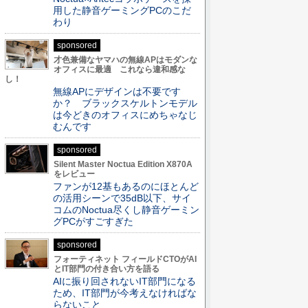
用した静音ゲーミングPCのこだ
わり
sponsored
才色兼備なヤマハの無線APはモダンな
オフィスに最適 これなら違和感な
し！
無線APにデザインは不要です
か？ ブラックスケルトンモデル
は今どきのオフィスにめちゃなじ
むんです
sponsored
Silent Master Noctua Edition X870A
をレビュー
ファンが12基もあるのにほとんど
の活用シーンで35dB以下、サイ
コムのNoctua尽くし静音ゲーミン
グPCがすごすぎた
sponsored
フォーティネット フィールドCTOがAI
とIT部門の付き合い方を語る
AIに振り回されないIT部門になる
ため、IT部門が今考えなければな
らないこと