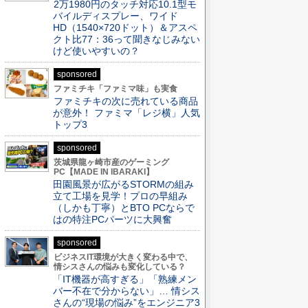
2万1980円のタッチ対応10.1型モ
バイルディスプレー、ワイド
HD（1540×720ドット）＆アスペ
クト比77：36って聞きなじみない
けど使いやすいの？
sponsored
ファミチキ「ファミマ味」も実食
ファミチキの次に売れている商品
が意外！ ファミマ「レジ横」人気
トップ3
sponsored
茨城県龍ヶ崎市産のゲーミング
PC【MADE IN IBARAKI】
田園風景が広がるSTORMの組み
立て工場を見学！プロの早組み
（しかも丁寧）とBTO PCならで
はの特注PCパーツに大興奮
sponsored
ビジネスIT環境が大きく変わる中で、
情シスさんの悩みも変化している？
「IT機器が高すぎる」「熟練メン
バー不在で分からない」… 情シス
さんの“現場の悩み”をエンジニア3