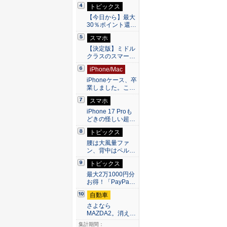
トピックス
【今日から】最大
30％ポイント還…
スマホ
【決定版】ミドル
クラスのスマー…
iPhone/Mac
iPhoneケース、卒
業しました。こ…
スマホ
iPhone 17 Proも
どきの怪しい超…
トピックス
腰は大風量ファ
ン、背中はペル…
トピックス
最大2万1000円分
お得！「PayPa…
自動車
さよなら
MAZDA2。消え…
集計期間：