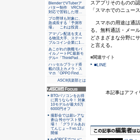
ASCII倶楽部
スアプリそのものの認
BlenderでVTuberア
バター制作 VRChat
「スマホでのニュー
対応で苦戦した理…
プロ野球も対象に、
スマホの用途は通話
急成長する「予測市
場」 これは投資…
る。無料通話・メール
アマゾン配送を支え
どさまざまな分野に
る物流大手、ステー
ブルコイン企業に1…
と言える。
あこがれの旗艦モバ
イルノートPC最新モ
■関連サイト
デル=「ThinkPad…
ハッセルブラッド搭
■LINE
載の頂上カメラ・ス
マホ「OPPO Find…
ASCII倶楽部とは
本記事はアフィ
ASCII.jp Focus
BTOパソコンをお得
に買うなら今！ 対象
10モデルが最大6万
6000円オフ
撮影会では超レアな
蒼山 怜がゲスト登
場！ 「グラドルあお
てんじょ～!! vo.12」
開催
e-4ORCEでついに