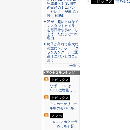
世界のニ
トピックス
完成形へ！ 35周年
の日産のミニバン
「セレナ」が選ばれ
続ける理由
私が「超レトロなイ
ンスタントカメラ」
を毎日持ち歩いてし
まう、ただひとつの
理由
椅子が外れて広大な
荷室に!? ルノー「グ
ランカングー」は国
産ミニバンとココが
違う
一覧へ
アクセスランキン
トピックス
グ
なぜahamoは
40GBに増量し…
トピックス
アンカーがリコー
ル中のモバイル…
スマホ
このスマホクーラ
ー、めっちゃ賢…