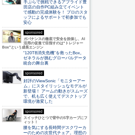
手ぶらで挑戦できるアプライド豊
田店の自作PC組み立てイベント
で感動の完成体験を！ プロのスタ
ッフによるサポートで初参加でも
安心
sponsored
ガバナンスの徹底で安全を担保し、AI
活用の促進で目指すのは“トレジャー
Box”という成長エンジン
“120TB消失危機”を救ったBox。
ゼネラルが挑むグローバルデータ
統合の舞台裏
sponsored
好評のViewSonic「モニターアー
ム」にスタイリッシュなモデルが
新登場！ アームの動きがスムーズ
で、机も広く使えてデスクトップ
環境が激変した
sponsored
スイッチひとつで背中のS字カーブにフ
ィット！
腰を気にする長時間デスクワーカ
ーのための次世代チェア。理想の