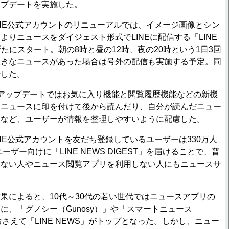
ップデートを実施した。
LINE公式アカウントのリニューアルでは、イメージ画像とシン
よりニュースをダイジェスト形式でLINEに配信する「LINE
」を新たにスタート。朝の8時と昼の12時、夜の20時という1日3回
大きなニュースがあった場合は号外の配信も実施する予定。同
始した。
」のアップデートではお気に入り機能と閲覧履歴機能などの新機
るニュースに印を付けて後から読んだり、自分が読んだニュー
りなど、ユーザーが情報を整理しやすいように配慮した。
LINE公式アカウントを友だち登録しているユーザーは330万人
ーザー向けに「LINE NEWS DIGEST」を届けることで、普
まない人やニュース閲覧アプリを利用しない人にもニュースサ
。
によると、10代～30代の若い世代ではニュースアプリの
に、「グノシー（Gunosy）」や「スマートニュース
」をおさえて「LINE NEWS」がトップとなった。しかし、ニュー