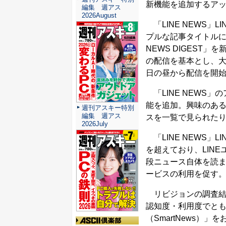
新機能を追加するア
編集 週アス
2026August
「LINE NEWS」
プルな記事タイトルに
NEWS DIGEST
の配信を基本とし、
日の昼から配信を開
「LINE NEWS
能を追加。興味のあ
週刊アスキー特別
編集 週アス
スを一覧で見られた
2026July
「LINE NEWS」
を超えており、LINEユ
段ニュース自体を読
ービスの利用を促す
リビジョンの調査結果
認知度・利用度でとも
（SmartNews）