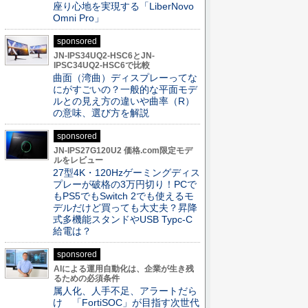
座り心地を実現する「LiberNovo
Omni Pro」
sponsored
JN-IPS34UQ2-HSC6とJN-
IPSC34UQ2-HSC6で比較
曲面（湾曲）ディスプレーってな
にがすごいの？一般的な平面モデ
ルとの見え方の違いや曲率（R）
の意味、選び方を解説
sponsored
JN-IPS27G120U2 価格.com限定モデ
ルをレビュー
27型4K・120Hzゲーミングディス
プレーが破格の3万円切り！PCで
もPS5でもSwitch 2でも使えるモ
デルだけど買っても大丈夫？昇降
式多機能スタンドやUSB Typc-C
給電は？
sponsored
AIによる運用自動化は、企業が生き残
るための必須条件
属人化、人手不足、アラートだら
け 「FortiSOC」が目指す次世代