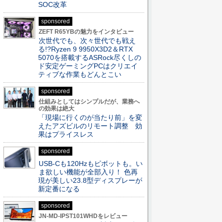
SOC改革
sponsored
ZEFT R65YBの魅力をインタビュー
次世代でも、次々世代でも戦え
る!?Ryzen 9 9950X3D2＆RTX
5070を搭載するASRock尽くしの
ド安定ゲーミングPCはクリエイ
ティブな作業もどんとこい
sponsored
仕組みとしてはシンプルだが、業務へ
の効果は絶大
「現場に行くのが当たり前」を変
えたアズビルのリモート調整 効
果はプライスレス
sponsored
USB-Cも120Hzもピボットも。い
ま欲しい機能が全部入り！ 色再
現が美しい23.8型ディスプレーが
新定番になる
sponsored
JN-MD-IPST101WHDをレビュー