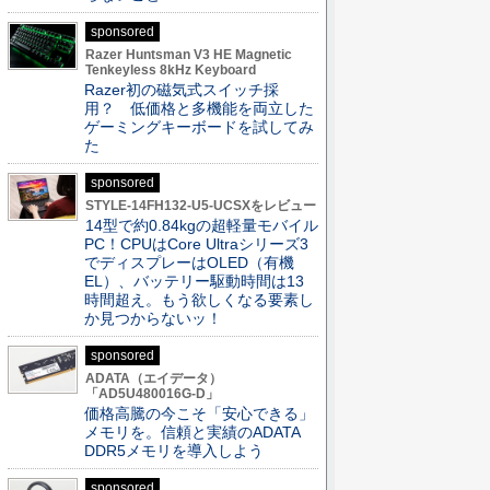
sponsored
Razer Huntsman V3 HE Magnetic
Tenkeyless 8kHz Keyboard
Razer初の磁気式スイッチ採
用？ 低価格と多機能を両立した
ゲーミングキーボードを試してみ
た
sponsored
STYLE-14FH132-U5-UCSXをレビュー
14型で約0.84kgの超軽量モバイル
PC！CPUはCore Ultraシリーズ3
でディスプレーはOLED（有機
EL）、バッテリー駆動時間は13
時間超え。もう欲しくなる要素し
か見つからないッ！
sponsored
ADATA（エイデータ）
「AD5U480016G-D」
価格高騰の今こそ「安心できる」
メモリを。信頼と実績のADATA
DDR5メモリを導入しよう
sponsored