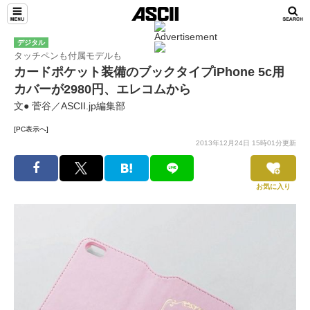
デジタル
タッチペンも付属モデルも
カードポケット装備のブックタイプiPhone 5c用
カバーが2980円、エレコムから
文● 菅谷／ASCII.jp編集部
[PC表示へ]
2013年12月24日 15時01分更新
お気に入り