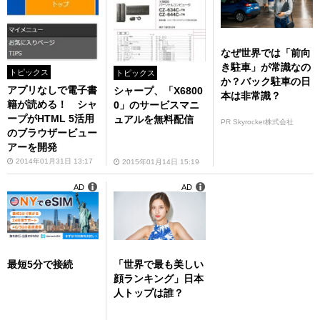
なぜ世界では「前向
き駐車」が常識なの
トピックス
トピックス
か？バック駐車の日
アプリなしで電子書
シャープ、「X6800
本は非常識？
籍が読める！ シャ
0」のサービスマニ
ープがHTML 5活用
ュアルを無料配信
PR Skyrocket株式会社
のブラウザービュー
アーを開発
2014年01月31日 13:17
2015年01月14日 15:19
AD
AD
最短5分で接続
「世界で最も美しい
顔ランキング」日本
人トップは誰？