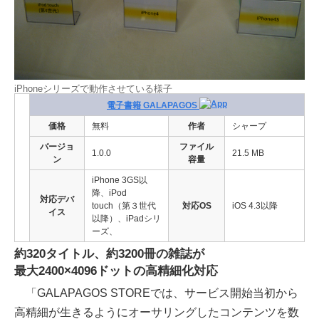
iPhoneシリーズで動作させている様子
電子書籍 GALAPAGOS
価格
無料
作者
シャープ
バージョ
ファイル
1.0.0
21.5 MB
ン
容量
iPhone 3GS以
降、iPod
対応デバ
touch（第３世代
対応OS
iOS 4.3以降
イス
以降）、iPadシリ
ーズ、
約320タイトル、約3200冊の雑誌が
最大2400×4096ドットの高精細化対応
「GALAPAGOS STOREでは、サービス開始当初から
高精細が生きるようにオーサリングしたコンテンツを数