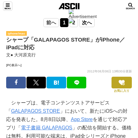
前へ
1
2
次へ
iphone/mac
シャープ「GALAPAGOS STORE」がiPhone／
iPadに対応
文● 大河原克行
[PC表示へ]
2012年08月08日 13時30分更新
お気に入り
シャープは、電子コンテンツストアサービス
「
GALAPAGOS STORE
」において、新たにiOSへの対
応を発表した。8月8日以降、
App Store
を通じて対応ア
プリ「
電子書籍 GALAPAGOS
」の配信を開始する。価格
は無料。利用可能な端末は、iPad全シリーズとiPhone