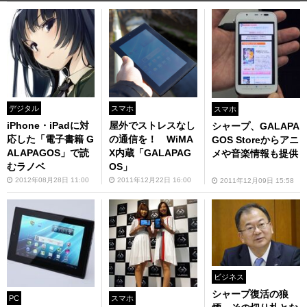
デジタル
スマホ
スマホ
iPhone・iPadに対
屋外でストレスなし
シャープ、GALAPA
応した「電子書籍 G
の通信を！ WiMA
GOS Storeからアニ
ALAPAGOS」で読
X内蔵「GALAPAG
メや音楽情報も提供
むラノベ
OS」
2012年08月28日 11:00
2011年12月22日 16:00
2011年12月09日 15:58
ビジネス
シャープ復活の狼
PC
スマホ