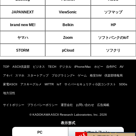
JAPANNEXT
ViewSonic
ソフマップ
brand new ME!
Belkin
HP
ヤマハ
Zoom
ソフトバンクのIoT
STORM
pCloud
ソフクリ
TOP
ASCII倶楽部
ビジネス
TECH
デジタル
iPhone/Mac
ホビー
自作PC
AV
アキバ
スマホ
スタートアップ
プログラミング+
ゲーム
格安SIM
倶楽部情報局
家電ASCII
アスキーグルメ
MITTR
IoT
サイバーセキュリティ小説コンテスト
SDGs
地方活性
サイトポリシー
プライバシーポリシー
運営会社
お問い合わせ
広告掲載
© KADOKAWA ASCII Research Laboratories, Inc. 2026
表示形式
PC
スマートフォン