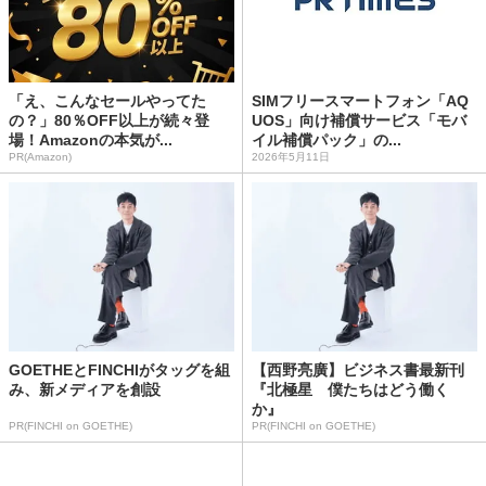
「え、こんなセールやってた
SIMフリースマートフォン「AQ
の？」80％OFF以上が続々登
UOS」向け補償サービス「モバ
場！Amazonの本気が...
イル補償パック」の...
PR(Amazon)
2026年5月11日
GOETHEとFINCHIがタッグを組
【西野亮廣】ビジネス書最新刊
み、新メディアを創設
『北極星 僕たちはどう働く
か』
PR(FINCHI on GOETHE)
PR(FINCHI on GOETHE)