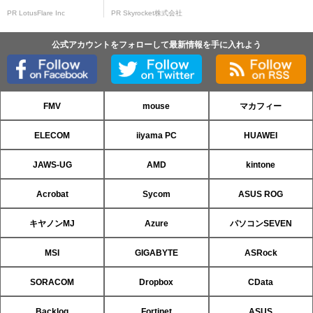
PR LotusFlare Inc
PR Skyrocket株式会社
公式アカウントをフォローして最新情報を手に入れよう
FMV
mouse
マカフィー
ELECOM
iiyama PC
HUAWEI
JAWS-UG
AMD
kintone
Acrobat
Sycom
ASUS ROG
キヤノンMJ
Azure
パソコンSEVEN
MSI
GIGABYTE
ASRock
SORACOM
Dropbox
CData
Backlog
Fortinet
ASUS