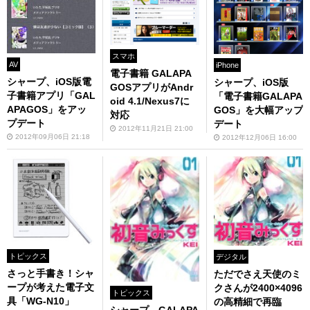
スマホ
AV
iPhone
電子書籍 GALAPA
シャープ、iOS版電
シャープ、iOS版
GOSアプリがAndr
子書籍アプリ「GAL
「電子書籍GALAPA
oid 4.1/Nexus7に
APAGOS」をアッ
GOS」を大幅アップ
対応
プデート
デート
2012年11月21日 21:00
2012年09月06日 21:18
2012年12月06日 16:00
トピックス
デジタル
さっと手書き！シャ
ただでさえ天使のミ
ープが考えた電子文
クさんが2400×4096
トピックス
具「WG-N10」
の高精細で再臨