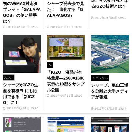
煙、その切り札とな
初のWiMAX対応タ
シャープ発表会で見
るIGZO技術とは？
ブレット「GALAPA
た！ 進化する「G
GOS」の使い勝手
ALAPAGOS」
2012年06月08日 09:00
は？
2011年12月08日 12:00
2011年11月16日 16:18
PC
「IGZO」液晶が本
スマホ
格量産—2560×1600
トピックス
表示の10型をサンプ
シャープがIGZO生
シャープ、亀山工場
ル公開
産を有機ELにも応
を分離と大手メディ
2012年04月15日 10:00
用できる「新IGZ
アが報道
O」に！
2012年06月01日 15:20
2012年08月17日 15:44