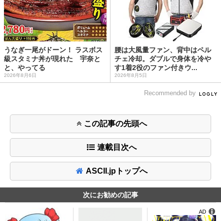
うなぎ一尾がドーン！ ラスボス
腰は大風量ファン、背中はペル
級スタミナ丼が現れた 宇奈と
チェ冷却。ダブルで身体を冷や
と、やってる
す1着2役のファン付きウ...
2026年8月6日
2026年8月5日
Recommended by
この記事の先頭へ
連載目次へ
ASCII.jpトップへ
次にお勧めの記事
AD