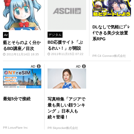
DLなしで気軽にﾌﾟﾚ
ｲできる美少女放置
デジタル
AV
系RPG
BD応援サイト「ぶ
藍とそらのよく分か
るれい！」が開設
るBD講座／目次
2011年11月15日 07:22
2011年11月14日 18:35
PR C4 Connect株式会社
AD
AD
最短5分で接続
写真特集「アジアで
最も美しい顔ランキ
ング 」日本人も
続々登場！
PR LotusFlare Inc
PR Skyrocket株式会社