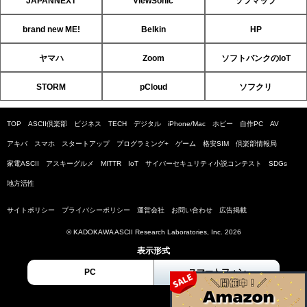
JAPANNEXT
ViewSonic
ソフマップ
brand new ME!
Belkin
HP
ヤマハ
Zoom
ソフトバンクのIoT
STORM
pCloud
ソフクリ
TOP
ASCII倶楽部
ビジネス
TECH
デジタル
iPhone/Mac
ホビー
自作PC
AV
アキバ
スマホ
スタートアップ
プログラミング+
ゲーム
格安SIM
倶楽部情報局
家電ASCII
アスキーグルメ
MITTR
IoT
サイバーセキュリティ小説コンテスト
SDGs
地方活性
サイトポリシー
プライバシーポリシー
運営会社
お問い合わせ
広告掲載
© KADOKAWA ASCII Research Laboratories, Inc. 2026
表示形式
PC
スマートフォン