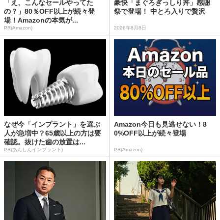
「え、こんなセールやってた
豪快「まぐろぎっしり丼」感謝
の？」80％OFF以上が続々登
祭で登場！ 中とろ入りで贅沢
場！Amazonの本気が...
PR(Amazon)
2026年8月8日
なぜ今「インプラント」を選ぶ
Amazon今日も見逃せない！8
人が急増中？65歳以上の方は要
0%OFF以上が続々登場
確認。抜けた歯の放置は...
PR(あんしんインプラント)
PR(Amazon)