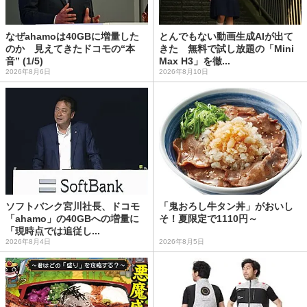
なぜahamoは40GBに増量した
とんでもない動画生成AIが出て
のか 見えてきたドコモの“本
きた 無料で試し放題の「Mini
音” (1/5)
Max H3」を徹...
2026年8月6日
2026年8月10日
ソフトバンク宮川社長、ドコモ
「鬼おろし牛タン丼」がおいし
「ahamo」の40GBへの増量に
そ！夏限定で1110円～
「現時点では追従し...
2026年8月4日
2026年8月5日