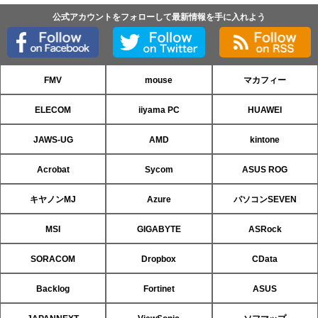
公式アカウントをフォローして最新情報を手に入れよう
FMV
mouse
マカフィー
ELECOM
iiyama PC
HUAWEI
JAWS-UG
AMD
kintone
Acrobat
Sycom
ASUS ROG
キヤノンMJ
Azure
パソコンSEVEN
MSI
GIGABYTE
ASRock
SORACOM
Dropbox
CData
Backlog
Fortinet
ASUS