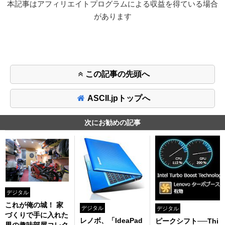
本記事はアフィリエイトプログラムによる収益を得ている場合
があります
この記事の先頭へ
ASCII.jpトップへ
次にお勧めの記事
デジタル
これが俺の城！ 家
デジタル
デジタル
づくりで手に入れた
レノボ、「IdeaPad
ピークシフト──Thi
男の趣味部屋コレク