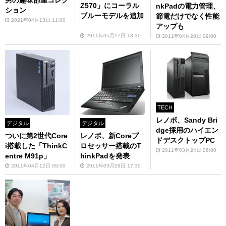
Z570」にコーラル
nkPadの電力管理、
ション
ブルーモデルを追加
節電だけでなく性能
2021年04月13日 11:00
アップも
2011年05月17日 18:30
2011年04月28日 09:00
TECH
レノボ、Sandy Bri
デジタル
デジタル
dge採用のハイエン
ついに第2世代Core
レノボ、新Coreプ
ドデスクトップPC
i搭載した「ThinkC
ロセッサー搭載のT
2011年03月24日 06:00
entre M91p」
hinkPadを発表
2011年04月12日 09:00
2011年03月29日 17:30