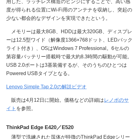
用した、ラッチレス構造のヒンジにすることで、高い感
度が得られる位置にWi-Fi用のアンテナを収納し、突起の
少ない都会的なデザインを実現できたという。
メモリーは最大8GB、HDDは最大320GB、ディスプレ
ーは12.5型ワイド（解像度1366×768ドット、LEDバック
ライト付き）、OSはWindows 7 Professional。6セルの
第容量バッテリー搭載時で最大約8.3時間の駆動が可能。
USB 2.0ポートは3基装備するが、そのうちのひとつは
Powered USBタイプとなる。
Lenovo Simple Tap 2.0の解説ビデオ
販売は4月12日に開始。価格などの詳細は
レノボのサ
イト
を参照。
ThinkPad Edge E420／E520
薄型で洗練された筺体が特徴のThinkPad Edgeシリー