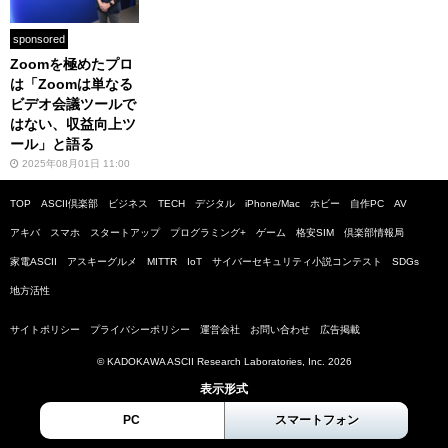
sponsored
Zoomを極めたプロ
は「Zoomは単なる
ビデオ会議ツールで
はない、収益向上ツ
ール」と語る
2025年08月01日 11:00
TOP
ASCII倶楽部
ビジネス
TECH
デジタル
iPhone/Mac
ホビー
自作PC
AV
アキバ
スマホ
スタートアップ
プログラミング+
ゲーム
格安SIM
倶楽部情報局
家電ASCII
アスキーグルメ
MITTR
IoT
サイバーセキュリティ小説コンテスト
SDGs
地方活性
サイトポリシー
プライバシーポリシー
運営会社
お問い合わせ
広告掲載
© KADOKAWA ASCII Research Laboratories, Inc. 2026
表示形式
PC
スマートフォン