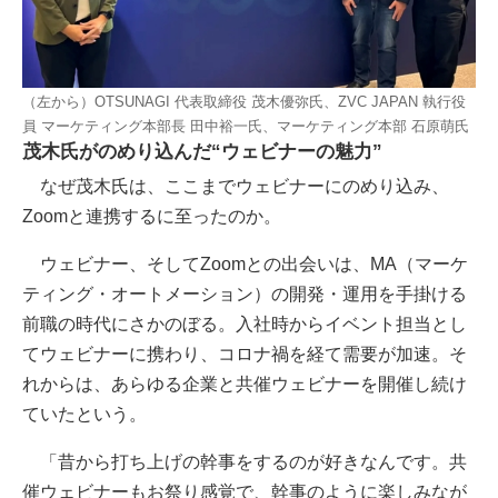
（左から）OTSUNAGI 代表取締役 茂木優弥氏、ZVC JAPAN 執行役
員 マーケティング本部長 田中裕一氏、マーケティング本部 石原萌氏
茂木氏がのめり込んだ“ウェビナーの魅力”
なぜ茂木氏は、ここまでウェビナーにのめり込み、
Zoomと連携するに至ったのか。
ウェビナー、そしてZoomとの出会いは、MA（マーケ
ティング・オートメーション）の開発・運用を手掛ける
前職の時代にさかのぼる。入社時からイベント担当とし
てウェビナーに携わり、コロナ禍を経て需要が加速。そ
れからは、あらゆる企業と共催ウェビナーを開催し続け
ていたという。
「昔から打ち上げの幹事をするのが好きなんです。共
催ウェビナーもお祭り感覚で、幹事のように楽しみなが