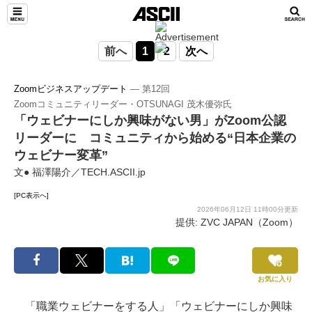
前へ
1
2
次へ
Zoomビジネスアップデート
― 第12回
Zoomコミュニティリーダー・OTSUNAGI 茂木優弥氏
「ウェビナーにしか興味がない男」がZoom公認
リーダーに コミュニティから始める“日本企業の
ウェビナー変革”
文● 福澤陽介／TECH.ASCII.jp
[PC表示へ]
2026年06月12日 11時00分更新
提供: ZVC JAPAN（Zoom）
お気に入り
「職業ウェビナーをする人」「ウェビナーにしか興味