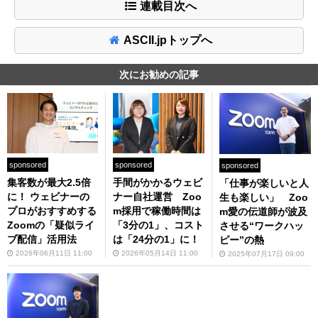
連載目次へ
ASCII.jpトップへ
次にお勧めの記事
sponsored
sponsored
sponsored
集客数が最大2.5倍
手間がかかるウェビ
「仕事が楽しいと人
に！ ウェビナーの
ナー自社運営 Zoo
生も楽しい」 Zoo
プロがおすすめする
m採用で稼働時間は
m愛の伝道師が波及
Zoomの「疑似ライ
「3分の1」、コスト
させる“ワークハッ
ブ配信」活用法
は「24分の1」に！
ピー”の熱
2026年06月11日 11:00
2026年05月14日 11:00
2025年07月17日 09:00