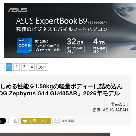
へ
1
2
3
4
次へ
める性能を1.58kgの軽量ボディーに詰め込ん
ephyrus G14 GU405AR」2026年モデル
文●ASCII
提供: ASUS JAPAN
お気に入り
一覧