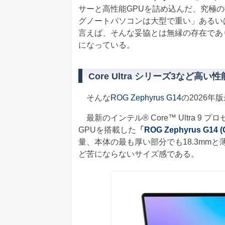
サーと高性能GPUを詰め込んだ、究極
グノートパソコンは大型で重い」あるい
言えば、そんな妥協とは無縁の存在であ
になっている。
Core Ultra シリーズ3など
そんな
ROG Zephyrus G14
の2026年
最新のインテル® Core™ Ultra 9 プロセッサー
GPUを搭載した
「
ROG Zephyrus G14 
量、本体の最も厚い部分でも18.3mm
ど苦にならないサイズ感である。