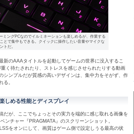
ード。ゲーミングPCなのでイルミネーションも楽しめるが、作業する
ことで集中もできる。クイックに操作したい音量やマイクな
ントだ。
新のAAAタイトルを起動してゲームの世界に没入するこ
が重く待たされたり、ストレスを感じさせられたりする動画
のシンプルだが質感の高いデザインは、集中力をそがず、作
れる。
楽しめる性能とディスプレイ
稿だが、ここでちょっとその実力を端的に感じ取れる画像を
ベンチャー『PRAGMATA』のスクリーンショット。
るDLSSをオンにして、画質はゲーム側で設定しうる最高の状