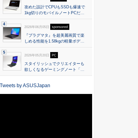
攻めた設計でCPUもSSDも爆速で
1kg切りのモバイルノートPCだ…
4
2026年06月05日
sponsored
『プラグマタ』を超美麗画質で楽
しめる性能を1.58kgの軽量ボデ…
5
2026年05月20日
PC
スタイリッシュでクリエイターも
欲しくなるゲーミングノート「…
Tweets by ASUSJapan