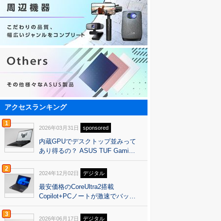
アクセスランキング
1
2026年03月31日
sponsored
内蔵GPUでデスクトップ並みって
あり得るの？ ASUS TUF Gami…
2
2024年12月02日
デジタル
最安価格のCoreUltra2搭載
Copilot+PCノートが激速でバッ…
3
2026年06月17日
デジタル