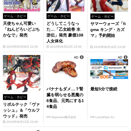
ゲーム・ホビー
ゲーム・ホビー
ゲーム・ホビー
天使ちゃん可愛い
どうしてこうなっ
サマーウォーズ「fi
「ねんどろいどぷち
た…「乙女絵巻 水
gma キング・カズ
かなで」発売
滸伝」発売 豪傑108
マ」予約開始
人女体化
2010年06月30日 22:00
2010年06月22日 22:00
2010年06月16日 23:00
AD
AD
バナナもダメ…？腎
最短5分で接続
臓を弱らせる悪魔の
ゲーム・ホビー
6食品、元気にする1
リボルテック「ヴァ
4食品
ッシュ」＆「ウルフ
ウッド」発売
PR Skyrocket株式会社
PR LotusFlare Inc
2010年06月15日 23:00