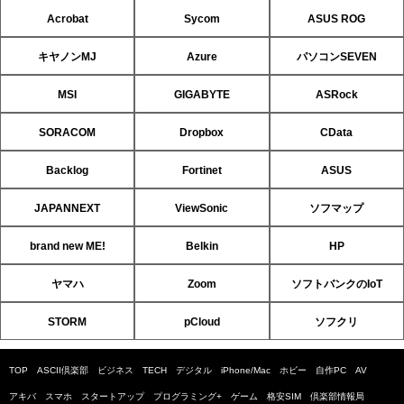
Acrobat
Sycom
ASUS ROG
キヤノンMJ
Azure
パソコンSEVEN
MSI
GIGABYTE
ASRock
SORACOM
Dropbox
CData
Backlog
Fortinet
ASUS
JAPANNEXT
ViewSonic
ソフマップ
brand new ME!
Belkin
HP
ヤマハ
Zoom
ソフトバンクのIoT
STORM
pCloud
ソフクリ
TOP
ASCII倶楽部
ビジネス
TECH
デジタル
iPhone/Mac
ホビー
自作PC
AV
アキバ
スマホ
スタートアップ
プログラミング+
ゲーム
格安SIM
倶楽部情報局