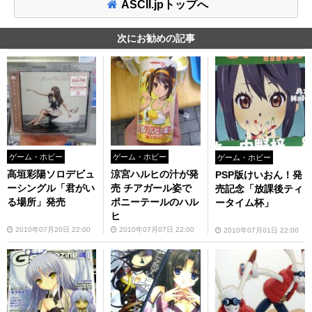
ASCII.jpトップへ
次にお勧めの記事
ゲーム・ホビー
ゲーム・ホビー
ゲーム・ホビー
高垣彩陽ソロデビュ
涼宮ハルヒの汁が発
PSP版けいおん！発
ーシングル「君がい
売 チアガール姿で
売記念「放課後ティ
る場所」発売
ポニーテールのハル
ータイム杯」
ヒ
2010年07月20日 22:00
2010年07月07日 22:00
2010年07月01日 22:00