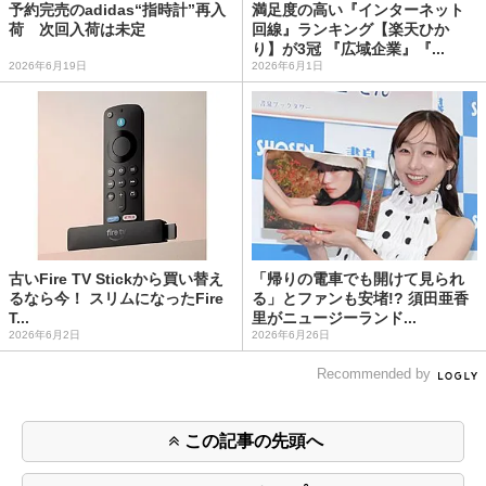
予約完売のadidas“指時計”再入
満足度の高い『インターネット
荷 次回入荷は未定
回線』ランキング【楽天ひか
り】が3冠 『広域企業』『...
2026年6月19日
2026年6月1日
古いFire TV Stickから買い替え
「帰りの電車でも開けて見られ
るなら今！ スリムになったFire
る」とファンも安堵!? 須田亜香
T...
里がニュージーランド...
2026年6月2日
2026年6月26日
Recommended by
この記事の先頭へ