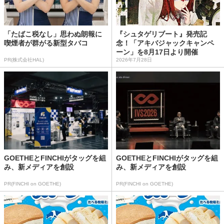
「たばこ税なし」思わぬ朗報に
『シュタゲリブート』発売記
喫煙者が群がる新型タバコ
念！「アキバジャックキャンペ
ーン」を8月17日より開催
PR(株式会社HAL)
2026年7月28日
GOETHEとFINCHIがタッグを組
GOETHEとFINCHIがタッグを組
み、新メディアを創設
み、新メディアを創設
PR(FINCHI on GOETHE)
PR(FINCHI on GOETHE)