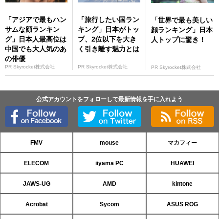
「アジアで最もハン
「旅行したい国ラン
「世界で最も美しい
サムな顔ランキン
キング」日本がトッ
顔ランキング」日本
グ」日本人最高位は
プ、2位以下を大き
人トップに驚き！
中国でも大人気のあ
く引き離す魅力とは
の俳優
PR Skyrocket株式会社
PR Skyrocket株式会社
PR Skyrocket株式会社
公式アカウントをフォローして最新情報を手に入れよう
FMV
mouse
マカフィー
ELECOM
iiyama PC
HUAWEI
JAWS-UG
AMD
kintone
Acrobat
Sycom
ASUS ROG