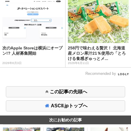
次のApple Storeは横浜にオープ
258円で味わえる贅沢！ 北海道
ン!? 人材募集開始
産メロン果汁21％使用の「とろ
ける食感ぎゅっとメ...
2026年6月3日
2026年6月11日
Recommended by
この記事の先頭へ
ASCII.jpトップへ
次にお勧めの記事