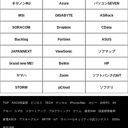
キヤノンMJ
Azure
パソコンSEVEN
MSI
GIGABYTE
ASRock
SORACOM
Dropbox
CData
Backlog
Fortinet
ASUS
JAPANNEXT
ViewSonic
ソフマップ
brand new ME!
Belkin
HP
ヤマハ
Zoom
ソフトバンクのIoT
STORM
pCloud
ソフクリ
TOP
ASCII倶楽部
ビジネス
TECH
デジタル
iPhone/Mac
ホビー
自作PC
AV
アキバ
スマホ
スタートアップ
プログラミング+
ゲーム
格安SIM
倶楽部情報局
家電ASCII
アスキーグルメ
MITTR
IoT
サイバーセキュリティ小説コンテスト
SDGs
地方活性