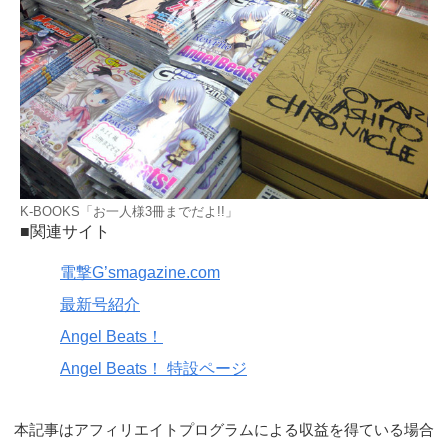
K-BOOKS「お一人様3冊までだよ!!」
■関連サイト
電撃G’smagazine.com
最新号紹介
Angel Beats！
Angel Beats！ 特設ページ
本記事はアフィリエイトプログラムによる収益を得ている場合