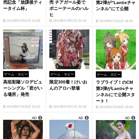
売記念「放課後ティ
売 チアガール姿で
第2弾が“Lantisチャ
ータイム杯」
ポニーテールのハル
ンネル”にて公開
ヒ
2010年07月01日 22:00
2010年07月07日 22:00
2010年07月21日 19:00
ゲーム・ホビー
ゲーム・ホビー
ゲーム・ホビー
高垣彩陽ソロデビュ
限定300着！けいお
ラブライブ！のCM
ーシングル「君がい
んのアロハ登場
第3弾がLantisチャ
る場所」発売
ンネルにて公開スタ
ート！
2010年07月20日 22:00
2010年07月21日 22:00
2010年07月28日 19:00
AD
AD
AD