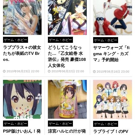
ゲーム・ホビー
ゲーム・ホビー
ゲーム・ホビー
ラブプラス＋の彼女
どうしてこうなっ
サマーウォーズ「fi
たちが表紙のTV Br
た…「乙女絵巻 水
gma キング・カズ
os.
滸伝」発売 豪傑108
マ」予約開始
人女体化
2010年06月23日 22:00
2010年06月22日 22:00
2010年06月16日 23:00
ゲーム・ホビー
ゲーム・ホビー
ゲーム・ホビー
PSP版けいおん！発
涼宮ハルヒの汁が発
ラブライブ！のPV