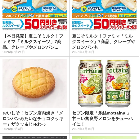
【本日発売】夏こそミルク！フ
夏こそミルク！ファミマ「ミル
ァミマ「ミルクスイーツ」7商
クスイーツ」7商品、クレープや
品、クレープやメロンパン...
メロンパンも
2026年7月21日
2026年7月20日
おいしそ！セブン店内焼き「メ
セブン限定「氷結mottainai」
ロンパンみたいなチョコクッキ
甘～い富良野メロンをチューハ
ー」ザクッ＆じゅわっ
イに！
2026年7月4日
2026年7月10日