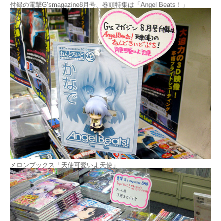
付録の電撃G’smagazine8月号、巻頭特集は「Angel Beats！」
メロンブックス「天使可愛いよ天使」