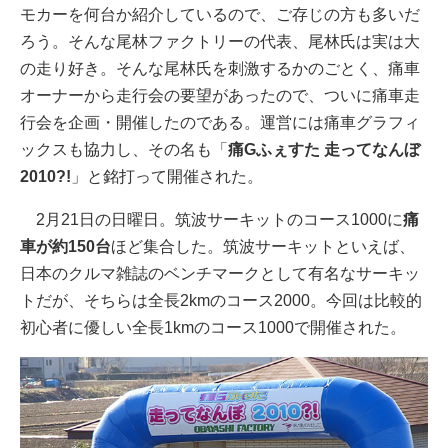
モカーを何台か紹介しているので、ご存じの方も多いだ
ろう。そんな尾林ファクトリーの代表、尾林氏は実は大
の走り好き。そんな尾林氏を刺激するかのごとく、痛車
オーナーから走行会の要望があったので、ついに痛車走
行会を企画・開催したのである。運営には痛車グラフィ
ックスも協力し、その名も「
痛Gふぇすた 走ってなんぼ
2010?!
」と銘打って開催された。
2月21日の日曜日。筑波サーキットのコース1000に
痛
車が約150台
ほど集合した。筑波サーキットといえば、
日本のクルマ雑誌のベンチマークとして有名なサーキッ
トだが、そちらは全長2kmのコース2000。今回は比較的
初心者に優しい全長1kmのコース1000で開催された。