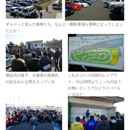
ずらーっと並んだ痛車たち。なんと一般駐車場も満車になってしまっ
たとか！
開会式の様子。主催者の尾林氏
これがコース1000のレイアウ
の話をみんな聞き入っている
ト。今は2000よりこっちのほう
が熱いというプロドライバーも
いるほど