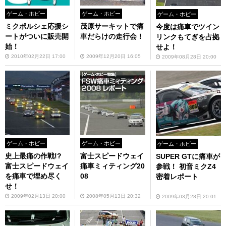
ゲーム・ホビー
ゲーム・ホビー
ゲーム・ホビー
ミクポルシェ応援シ
茂原サーキットで痛
今度は痛車でツイン
ートがついに販売開
車だらけの走行会！
リンクもてぎを占拠
始！
せよ！
2010年02月22日 17:00
2009年12月20日 16:05
2009年08月28日 20:00
ゲーム・ホビー
ゲーム・ホビー
ゲーム・ホビー
史上最痛の作戦!?
富士スピードウェイ
SUPER GTに痛車が
富士スピードウェイ
痛車ミィティング20
参戦！ 初音ミクZ4
を痛車で埋め尽く
08
密着レポート
せ！
2009年02月13日 20:00
2008年05月13日 20:32
2009年03月28日 20:01