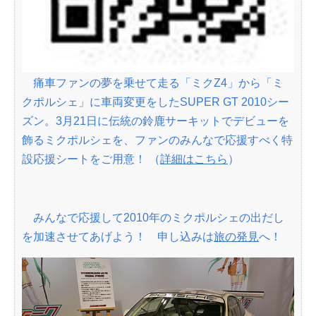
痛車ファンの夢を乗せて走る「ミクZ4」から「ミ
クポルシェ」に車両変更をしたSUPER GT 2010シー
ズン。3月21日に伝統の鈴鹿サーキットでデビューを
飾るミクポルシェを、ファンのみんなで応援すべく特
設応援シートをご用意！ （
詳細はこちら
）
みんなで応援して2010年のミクポルシェの出だし
を加速させてあげよう！ 申し込みは
旅の発見
へ！