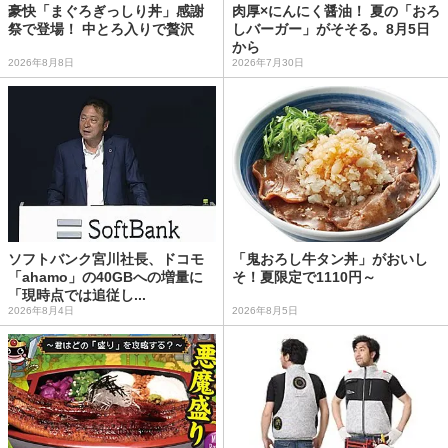
豪快「まぐろぎっしり丼」感謝
肉厚×にんにく醤油！ 夏の「おろ
祭で登場！ 中とろ入りで贅沢
しバーガー」がそそる。8月5日
から
2026年8月8日
2026年7月30日
ソフトバンク宮川社長、ドコモ
「鬼おろし牛タン丼」がおいし
「ahamo」の40GBへの増量に
そ！夏限定で1110円～
「現時点では追従し...
2026年8月4日
2026年8月5日