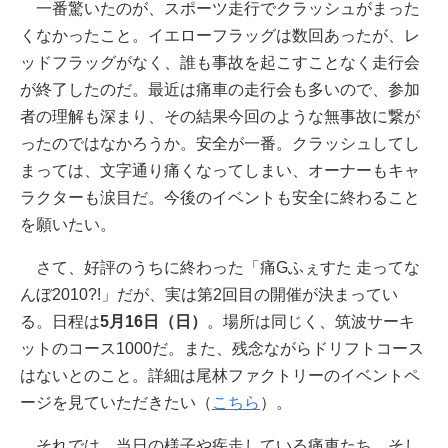
一番驚いたのが、スポーツ走行でクラッシュがまった
くなかったこと。イエローフラッグは数回あったが、レ
ッドフラッグがなく、誰も事故を起こすことなく走行会
が終了したのだ。最近は痛車の走行会も多いので、参加
者の理解も深まり、その結果今回のような無事故に繋が
ったのではなかろうか。安全が一番。クラッシュしてし
まっては、文字通り痛くなってしまい、オーナーもキャ
ラクターも涙目だ。今後のイベントも安全に終わること
を願いたい。
さて、好評のうちに終わった「痛Gふぇすた 走ってな
んぼ2010?!」だが、実は第2回目の開催が決まってい
る。日程は
5月16日（日）
。場所は同じく、筑波サーキ
ットのコース1000だ。また、残念ながらドリフトコース
はないとのこと。詳細は尾林ファクトリーのイベントペ
ージを見ていただきたい（
こちら
）。
それでは、当日の様子や疾走している痛車たち、そし