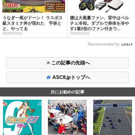
うなぎ一尾がドーン！ ラスボス
腰は大風量ファン、背中はペル
級スタミナ丼が現れた 宇奈と
チェ冷却。ダブルで身体を冷や
と、やってる
す1着2役のファン付きウ...
2026年8月6日
2026年8月5日
Recommended by
この記事の先頭へ
ASCII.jpトップへ
次にお勧めの記事