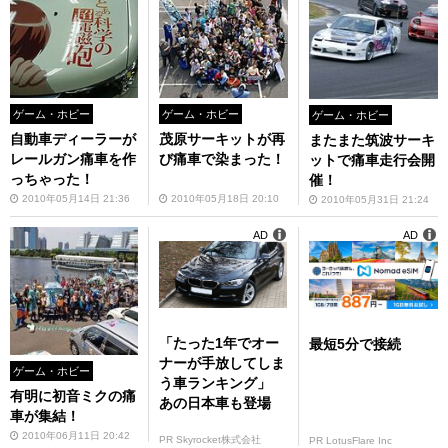
ゲーム・ホビー
ゲーム・ホビー
ゲーム・ホビー
自動車ディーラーが
茂原サーキットが再
またまた筑波サーキ
レールガン痛車を作
び痛車で染まった！
ットで痛車走行会開
っちゃった！
催！
2010年05月14日 21:36
2010年05月18日 20:10
2010年05月31日 21:24
AD
AD
「たった1年でオー
最短5分で接続
ナーが手放してしま
ゲーム・ホビー
う車ランキング」
有明に初音ミクの痛
あの日本車も登場
車が集結！
2010年06月11日 20:42
PR Skyrocket株式会社
PR LotusFlare Inc