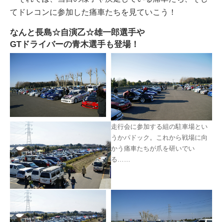
てドレコンに参加した痛車たちを見ていこう！
なんと長島☆自演乙☆雄一郎選手や
GTドライバーの青木選手も登場！
走行会に参加する組の駐車場とい
うかパドック。これから戦場に向
かう痛車たちが爪を研いでい
る……