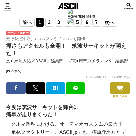
前へ
1
2
3
4
5
6
7
次へ
ゲーム・ホビー
走行会だけでなくコスプレやドレコンも開催！
痛さもアクセルも全開！ 筑波サーキットが萌え
た！
文● 末岡大祐／ASCII.jp編集部 写真●痛車カメラマンK、編集部
[PC表示へ]
2010年03月01日 20時20分更新
お気に入り
今度は筑波サーキットを舞台に
痛車が走りまくった！
クルマ業界における、オーディオカスタムの最大手
「
尾林ファクトリー
」。ASCII.jpでも、痛車化されたデ