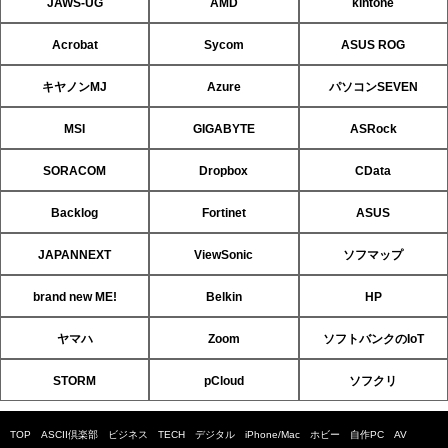
JAWS-UG
AMD
kintone
Acrobat
Sycom
ASUS ROG
キヤノンMJ
Azure
パソコンSEVEN
MSI
GIGABYTE
ASRock
SORACOM
Dropbox
CData
Backlog
Fortinet
ASUS
JAPANNEXT
ViewSonic
ソフマップ
brand new ME!
Belkin
HP
ヤマハ
Zoom
ソフトバンクのIoT
STORM
pCloud
ソフクリ
TOP
ASCII倶楽部
ビジネス
TECH
デジタル
iPhone/Mac
ホビー
自作PC
AV