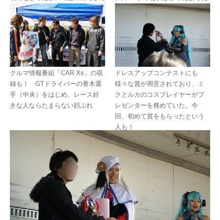
クルマ情報番組「CAR Xs」の収
ドレスアップコンテストにも
録も！ GTドライバーの青木選
様々な賞が用意されており、ミ
手（中央）をはじめ、レース好
クとルカのコスプレイヤーがプ
きな人ならたまらない顔ぶれ
レゼンターを務めていた。今
回、初めて賞をもらったという
人も！