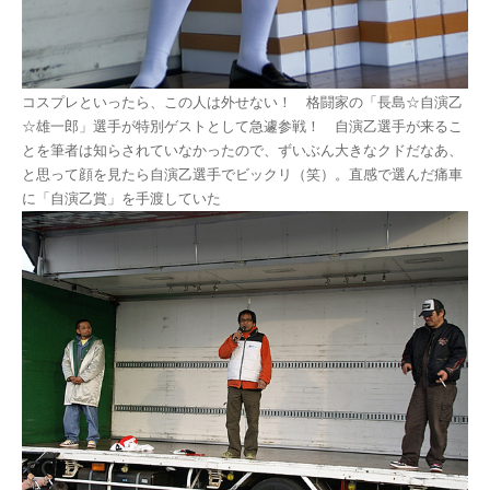
コスプレといったら、この人は外せない！ 格闘家の「長島☆自演乙
☆雄一郎」選手が特別ゲストとして急遽参戦！ 自演乙選手が来るこ
とを筆者は知らされていなかったので、ずいぶん大きなクドだなあ、
と思って顔を見たら自演乙選手でビックリ（笑）。直感で選んだ痛車
に「自演乙賞」を手渡していた