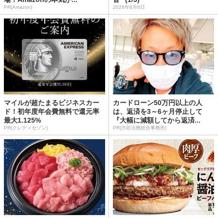
PR(Amazon)
2026年8月6日
マイルが超たまるビジネスカー
カードローン50万円以上の人
ド！初年度年会費無料で還元率
は、返済を3～6ヶ月停止して
最大1.125%
『大幅に減額してから返済...
PR(クレディセゾン)
PR(渋谷法務総合事務所)