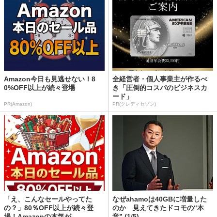
Amazon今日も見逃せない！8
全経営者・個人事業主が作るべ
0%OFF以上が続々登場
き「圧倒的コスパのビジネスカ
ード」
PR(Amazon)
PR(クレディセゾン)
「え、こんなセールやってた
なぜahamoは40GBに増量した
の？」80％OFF以上が続々登
のか 見えてきたドコモの“本
場！Amazonの本気が...
音” (1/5)