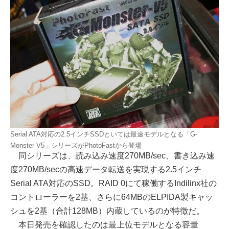
Serial ATA対応の2.5インチSSDといては最速モデルとなる「G-
Monster V5」シリーズがPhotoFastから登場
同シリーズは、読み込み速度270MB/sec、書き込み速
度270MB/secの高速データ転送を実現する2.5インチ
Serial ATA対応のSSD。RAID 0にて稼働するIndilinx社の
コントローラーを2基、さらに64MBのELPIDA製キャッ
シュを2基（合計128MB）内蔵しているのが特徴だ。
本日発売を確認したのは最上位モデルとなる容量