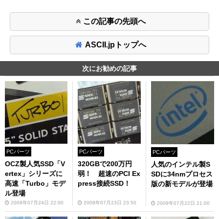
この記事の先頭へ
ASCII.jpトップへ
次にお勧めの記事
PCパーツ
PCパーツ
PCパーツ
OCZ製人気SSD「V
320GBで200万円
人気のインテル製S
ertex」シリーズに
弱！ 超速のPCI Ex
SDに34nmプロセス
高速「Turbo」モデ
press接続SSD！
版の新モデルが登場
ル登場
2009年07月24日 22:00
2009年07月23日 23:50
2009年07月22日 21:00