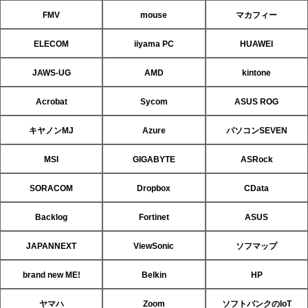
FMV
mouse
マカフィー
ELECOM
iiyama PC
HUAWEI
JAWS-UG
AMD
kintone
Acrobat
Sycom
ASUS ROG
キヤノンMJ
Azure
パソコンSEVEN
MSI
GIGABYTE
ASRock
SORACOM
Dropbox
CData
Backlog
Fortinet
ASUS
JAPANNEXT
ViewSonic
ソフマップ
brand new ME!
Belkin
HP
ヤマハ
Zoom
ソフトバンクのIoT