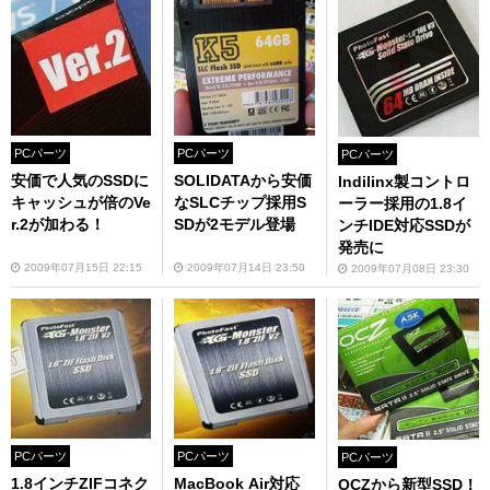
PCパーツ
PCパーツ
PCパーツ
安価で人気のSSDに
SOLIDATAから安価
Indilinx製コントロ
キャッシュが倍のVe
なSLCチップ採用S
ーラー採用の1.8イ
r.2が加わる！
SDが2モデル登場
ンチIDE対応SSDが
発売に
2009年07月15日 22:15
2009年07月14日 23:50
2009年07月08日 23:30
PCパーツ
PCパーツ
PCパーツ
1.8インチZIFコネク
MacBook Air対応
OCZから新型SSD！