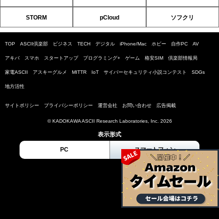
STORM
pCloud
ソフクリ
TOP
ASCII倶楽部
ビジネス
TECH
デジタル
iPhone/Mac
ホビー
自作PC
AV
アキバ
スマホ
スタートアップ
プログラミング+
ゲーム
格安SIM
倶楽部情報局
家電ASCII
アスキーグルメ
MITTR
IoT
サイバーセキュリティ小説コンテスト
SDGs
地方活性
サイトポリシー
プライバシーポリシー
運営会社
お問い合わせ
広告掲載
© KADOKAWA ASCII Research Laboratories, Inc. 2026
表示形式
PC
スマートフォン