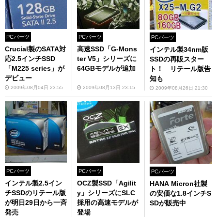
PCパーツ
PCパーツ
PCパーツ
Crucial製のSATA対
高速SSD「G-Mons
インテル製34nm版
応2.5インチSSD
ter V5」シリーズに
SSDの再販スター
「M225 series」が
64GBモデルが追加
ト！ リテール版告
デビュー
知も
2009年08月04日 23:55
2009年08月13日 23:15
2009年08月26日 21:30
PCパーツ
PCパーツ
PCパーツ
インテル製2.5イン
OCZ製SSD「Agilit
HANA Micron社製
チSSDのリテール版
y」シリーズにSLC
の安価な1.8インチS
が明日29日から一斉
採用の高速モデルが
SDが販売中
発売
登場