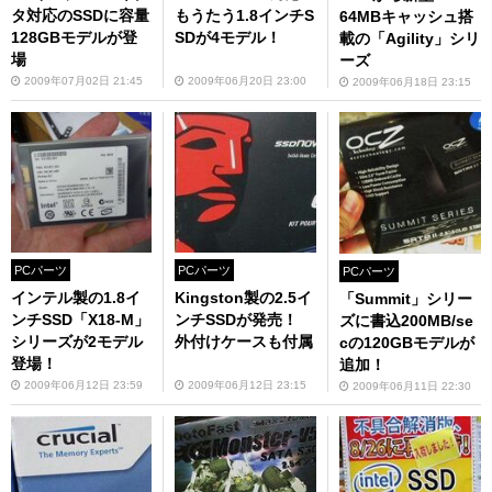
タ対応のSSDに容量
もうたう1.8インチS
64MBキャッシュ搭
128GBモデルが登
SDが4モデル！
載の「Agility」シリ
場
ーズ
2009年07月02日 21:45
2009年06月20日 23:00
2009年06月18日 23:15
PCパーツ
PCパーツ
PCパーツ
インテル製の1.8イ
Kingston製の2.5イ
「Summit」シリー
ンチSSD「X18-M」
ンチSSDが発売！
ズに書込200MB/se
シリーズが2モデル
外付けケースも付属
cの120GBモデルが
登場！
追加！
2009年06月12日 23:59
2009年06月12日 23:15
2009年06月11日 22:30