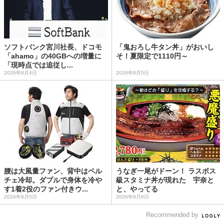
ソフトバンク宮川社長、ドコモ
「鬼おろし牛タン丼」がおいし
「ahamo」の40GBへの増量に
そ！夏限定で1110円～
「現時点では追従し...
2026年8月4日
2026年8月5日
腰は大風量ファン、背中はペル
うなぎ一尾がドーン！ ラスボス
チェ冷却。ダブルで身体を冷や
級スタミナ丼が現れた 宇奈と
す1着2役のファン付きウ...
と、やってる
2026年8月5日
2026年8月6日
Recommended by