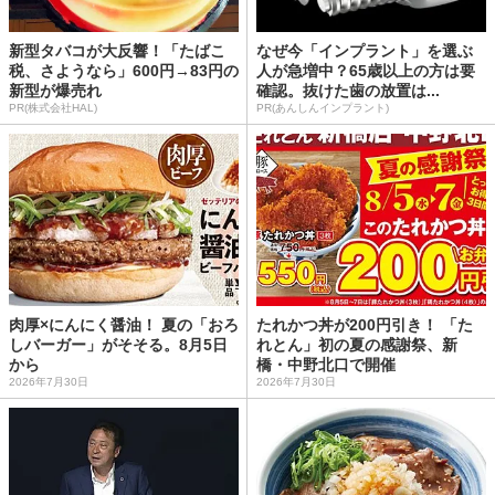
新型タバコが大反響！「たばこ
なぜ今「インプラント」を選ぶ
税、さようなら」600円→83円の
人が急増中？65歳以上の方は要
新型が爆売れ
確認。抜けた歯の放置は...
PR(株式会社HAL)
PR(あんしんインプラント)
肉厚×にんにく醤油！ 夏の「おろ
たれかつ丼が200円引き！ 「た
しバーガー」がそそる。8月5日
れとん」初の夏の感謝祭、新
から
橋・中野北口で開催
2026年7月30日
2026年7月30日