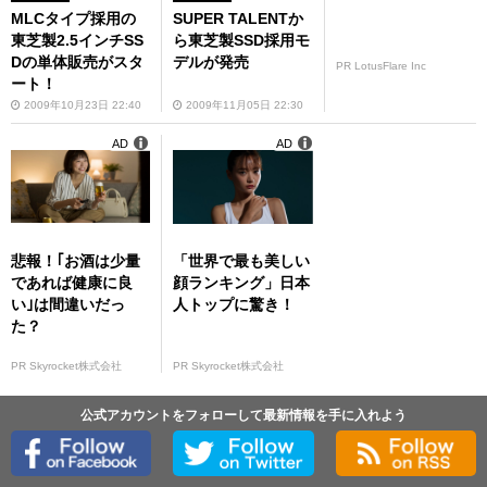
MLCタイプ採用の
SUPER TALENTか
東芝製2.5インチSS
ら東芝製SSD採用モ
Dの単体販売がスタ
デルが発売
PR LotusFlare Inc
ート！
2009年10月23日 22:40
2009年11月05日 22:30
AD
AD
悲報！｢お酒は少量
「世界で最も美しい
であれば健康に良
顔ランキング」日本
い｣は間違いだっ
人トップに驚き！
た？
PR Skyrocket株式会社
PR Skyrocket株式会社
公式アカウントをフォローして最新情報を手に入れよう