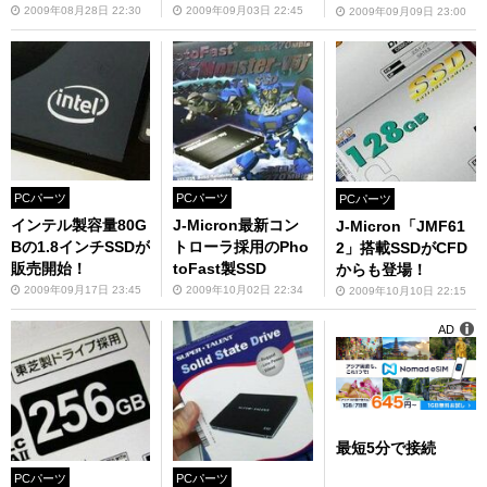
2009年08月28日 22:30
2009年09月03日 22:45
2009年09月09日 23:00
PCパーツ
PCパーツ
PCパーツ
インテル製容量80G
J-Micron最新コン
J-Micron「JMF61
Bの1.8インチSSDが
トローラ採用のPho
2」搭載SSDがCFD
販売開始！
toFast製SSD
からも登場！
2009年09月17日 23:45
2009年10月02日 22:34
2009年10月10日 22:15
AD
最短5分で接続
PCパーツ
PCパーツ