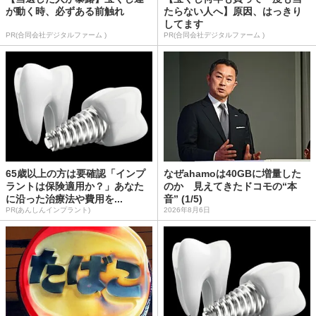
が動く時、必ずある前触れ
たらない人へ】原因、はっきり
してます
PR(合同会社デジタルファーム )
PR(合同会社デジタルファーム )
65歳以上の方は要確認「インプ
なぜahamoは40GBに増量した
ラントは保険適用か？」あなた
のか 見えてきたドコモの“本
に沿った治療法や費用を...
音” (1/5)
PR(あんしんインプラント)
2026年8月6日