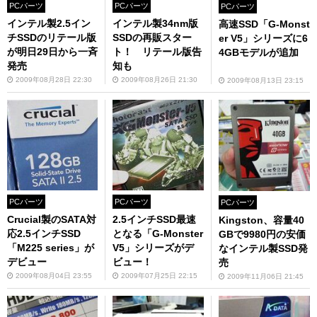
PCパーツ
PCパーツ
PCパーツ
インテル製2.5イン
インテル製34nm版
高速SSD「G-Monst
チSSDのリテール版
SSDの再販スター
er V5」シリーズに6
が明日29日から一斉
ト！ リテール版告
4GBモデルが追加
発売
知も
2009年08月28日 22:30
2009年08月26日 21:30
2009年08月13日 23:15
PCパーツ
PCパーツ
PCパーツ
Crucial製のSATA対
2.5インチSSD最速
Kingston、容量40
応2.5インチSSD
となる「G-Monster
GBで9980円の安価
「M225 series」が
V5」シリーズがデ
なインテル製SSD発
デビュー
ビュー！
売
2009年08月04日 23:55
2009年07月25日 22:15
2009年11月06日 21:45