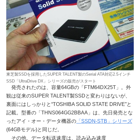
東芝製SSDを採用したSUPER TALENT製のSerial ATA対応2.5インチ
SSD「UltraDrive DX」シリーズの販売がスタート
発売されたのは、容量64GBの「FTM64DX25T」。外
観は従来のSUPER TALENT製SSDと変わりはないが、
裏面にはしっかりと“TOSHIBA SOLID STATE DRIVE”と
記載。型番の「THNS064GG2BBAA」は、先日発売とな
ったアイ・オー・データ機器の
「SSDN-STB」シリーズ
(64GBモデル)と同じだ。
その他、データ転送速度は、読み込み速度