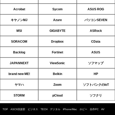
Acrobat
Sycom
ASUS ROG
キヤノンMJ
Azure
パソコンSEVEN
MSI
GIGABYTE
ASRock
SORACOM
Dropbox
CData
Backlog
Fortinet
ASUS
JAPANNEXT
ViewSonic
ソフマップ
brand new ME!
Belkin
HP
ヤマハ
Zoom
ソフトバンクのIoT
STORM
pCloud
ソフクリ
TOP
ASCII倶楽部
ビジネス
TECH
デジタル
iPhone/Mac
ホビー
自作PC
AV