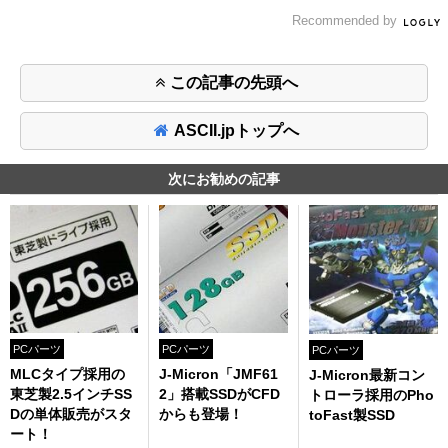
Recommended by
この記事の先頭へ
ASCII.jpトップへ
次にお勧めの記事
PCパーツ
PCパーツ
PCパーツ
MLCタイプ採用の
J-Micron「JMF61
J-Micron最新コン
東芝製2.5インチSS
2」搭載SSDがCFD
トローラ採用のPho
Dの単体販売がスタ
からも登場！
toFast製SSD
ート！