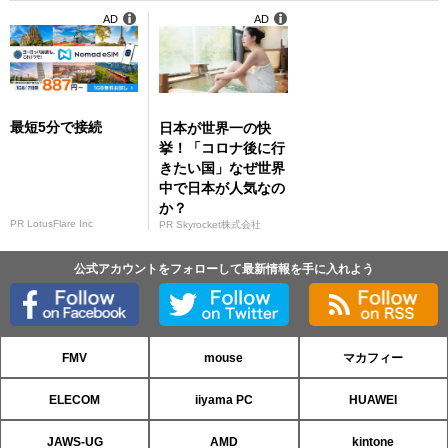
AD
AD
最短5分で接続
日本が世界一の快
挙！「コロナ後に行
きたい国」なぜ世界
中で日本が人気なの
か？
PR LotusFlare Inc
PR Skyrocket株式会社
公式アカウントをフォローして最新情報を手に入れよう
FMV
mouse
マカフィー
ELECOM
iiyama PC
HUAWEI
JAWS-UG
AMD
kintone