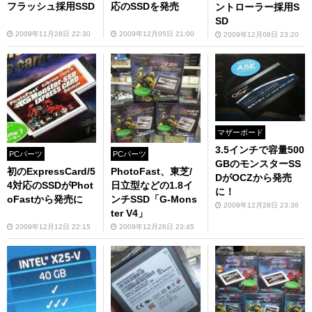
フラッシュ採用SSD
応のSSDを発売
ントローラー採用S
SD
2009年11月28日 22:30
2009年12月05日 21:00
2009年12月08日 23:20
マザーボード
3.5インチで容量500
PCパーツ
PCパーツ
GBのモンスターSS
初のExpressCard/5
PhotoFast、東芝/
DがOCZから発売
4対応のSSDがPhot
日立型などの1.8イ
に！
oFastから発売に
ンチSSD「G-Mons
2009年12月28日 23:36
ter V4」
2009年12月12日 22:15
2009年12月26日 23:45