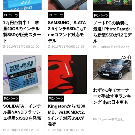
PCパーツ
PCパーツ
PCパーツ
1万円台前半！ 容
SAMSUNG、S-ATA
ノートPCの換装に
量40GBのインテル
2.5インチSSDにもT
最適! PhotoFastか
製SSDが販売スター
rimコマンド対応モ
ら新型SSDが12モデ
ト
デル
ル
2010年01月08日 22:00
2010年01月09日 22:55
2010年01月16日 23:55
AD
わずか1年でオーナ
ーが手放す車ランキ
PCパーツ
PCパーツ
ング あの日本車も
SOLIDATA、インテ
Kingstonからr/230
ル製NANDフラッシ
MB、w/180MBの2.
ュ採用のSSDを発売
5インチ対応SSDが
PR Skyrocket株式会社
発売
2010年01月19日 23:00
2010年01月20日 22:15