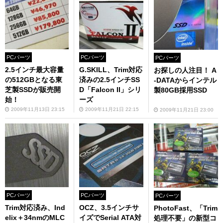
PCパーツ
PCパーツ
PCパーツ
2.5インチ最大容量
G.SKILL、Trim対応
お探しの人注目！ A
の512GBとなる東
済みの2.5インチSS
-DATAからインテル
芝製SSDが販売開
D「Falcon II」シリ
製80GB採用SSD
始！
ーズ
2009年11月13日 23:15
2009年11月21日 22:15
2009年11月21日 23:00
PCパーツ
PCパーツ
PCパーツ
Trim対応済み、Ind
OCZ、3.5インチサ
PhotoFast、「Trim
elix＋34nmのMLC
イズでSerial ATA対
処理不要」の新型コ