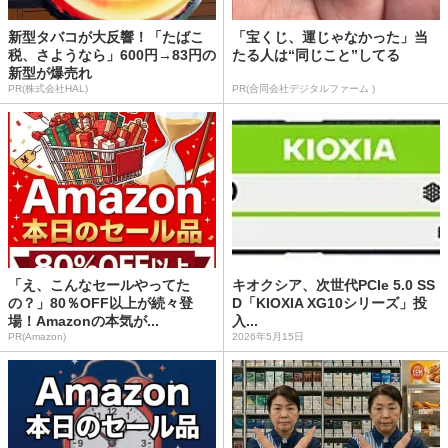
新型タバコが大反響！「たばこ
「宝くじ、運じゃなかった」当
税、さようなら」600円→83円の
たる人は“同じこと”してる
新型が爆売れ
PR(株式会社HAL)
PR(合同会社デジタルファーム )
「え、こんなセールやってた
キオクシア、次世代PCIe 5.0 SS
の？」80％OFF以上が続々登
D「KIOXIA XG10シリーズ」投
場！Amazonの本気が...
入...
PR(Amazon)
2026年5月15日