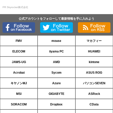
PR Skyrocket株式会社
公式アカウントをフォローして最新情報を手に入れよう
FMV
mouse
マカフィー
ELECOM
iiyama PC
HUAWEI
JAWS-UG
AMD
kintone
Acrobat
Sycom
ASUS ROG
キヤノンMJ
Azure
パソコンSEVEN
MSI
GIGABYTE
ASRock
SORACOM
Dropbox
CData