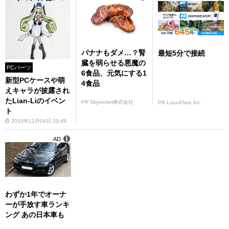
バナナもダメ…？腎
最短5分で接続
臓を弱らせる悪魔の
PCパーツ
6食品、元気にする1
新型PCケースや萌
4食品
えキャラが披露され
たLian-Liのイベン
PR Skyrocket株式会社
PR LotusFlare Inc
ト
2010年12月04日 23:49
AD
わずか1年でオーナ
ーが手放す車ランキ
ング あの日本車も