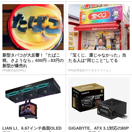
新型タバコが大反響！「たばこ
「宝くじ、運じゃなかった」当
税、さようなら」600円→83円の
たる人は“同じこと”してる
新型が爆売れ
PR(株式会社HAL)
PR(合同会社デジタルファーム )
LIAN LI、6.67インチ曲面OLED
GIGABYTE、ATX 3.1対応の80P