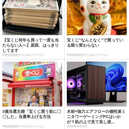
【宝くじ何年も買って一度も当
宝くじ“なんとなく”で買ってい
たらない人へ】原因、はっきり
る限り変わらない
してます
PR(合同会社デジタルファーム )
PR(合同会社デジタルファーム )
3億当選主婦「宝くじ買う前に〇
木材×強力エアフローの個性派ミ
〇した」当選率上げる方法
ニタワーゲーミングPCはいか
が？机の上で見て良し使...
PR(合同会社デジタルファーム )
2026年6月10日