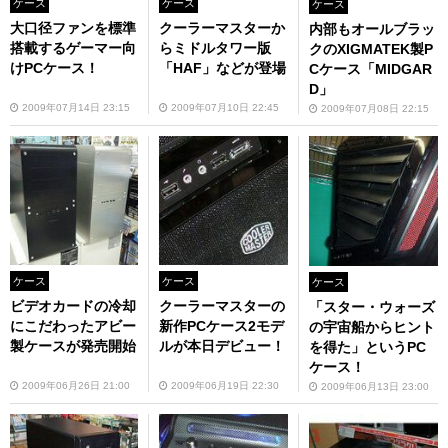
ケース
ケース
ケース
大口径ファンを標準
クーラーマスターか
内部もオールブラッ
搭載するゲーマー向
らミドルタワー版
クのXIGMATEK製P
けPCケース！
「HAF」などが登場
Cケース「MIDGAR
D」
2009年07月14日 23:15
2009年07月10日 22:45
2009年07月08日 22:15
ケース
ケース
ケース
ビデオカードの冷却
クーラーマスターの
「スター・ウォーズ
にこだわったアビー
新作PCケース2モデ
の宇宙船からヒント
製ケースが発売開始
ルが本日デビュー！
を得た」というPC
ケース！
2009年06月26日 21:00
2009年06月19日 22:30
2009年06月13日 23:00