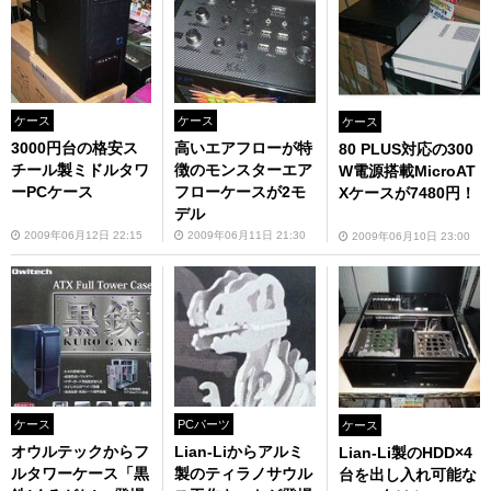
ケース
ケース
ケース
3000円台の格安ス
高いエアフローが特
80 PLUS対応の300
チール製ミドルタワ
徴のモンスターエア
W電源搭載MicroAT
ーPCケース
フローケースが2モ
Xケースが7480円！
デル
2009年06月12日 22:15
2009年06月11日 21:30
2009年06月10日 23:00
ケース
PCパーツ
ケース
オウルテックからフ
Lian-Liからアルミ
Lian-Li製のHDD×4
ルタワーケース「黒
製のティラノサウル
台を出し入れ可能な