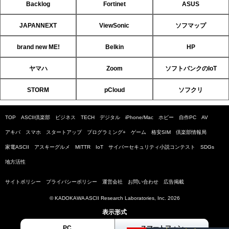
Backlog
Fortinet
ASUS
JAPANNEXT
ViewSonic
ソフマップ
brand new ME!
Belkin
HP
ヤマハ
Zoom
ソフトバンクのIoT
STORM
pCloud
ソフクリ
TOP
ASCII倶楽部
ビジネス
TECH
デジタル
iPhone/Mac
ホビー
自作PC
AV
アキバ
スマホ
スタートアップ
プログラミング+
ゲーム
格安SIM
倶楽部情報局
家電ASCII
アスキーグルメ
MITTR
IoT
サイバーセキュリティ小説コンテスト
SDGs
地方活性
サイトポリシー
プライバシーポリシー
運営会社
お問い合わせ
広告掲載
© KADOKAWA ASCII Research Laboratories, Inc. 2026
表示形式
PC
スマートフォン