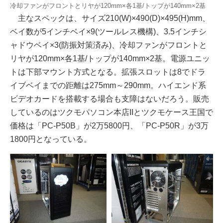
冷却ファンがフロントとリヤが120mm×各1基/トップが140mm×2基
主なスペックは、サイズ210(W)×490(D)×495(H)mm、
ベイ数が5インチベイ×9(ツールレス機構)、3.5インチシ
ャドウベイ×3(防振対策済み)、冷却ファンがフロントと
リヤが120mm×各1基/トップが140mm×2基。電源ユニッ
トは下部マウント方式となる。拡張スロットは8でドラ
イブベイまでの距離は275mm～290mm。ハイエンド系
ビデオカードを搭載する場合も支障はないだろう。販売
しているのはツクモパソコン本店IIとツクモケース王国で
価格は「PC-P50B」が2万5800円、「PC-P50R」が3万
1800円となっている。