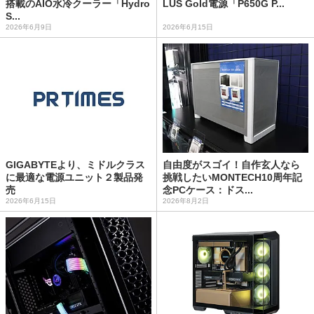
搭載のAIO水冷クーラー「Hydro
LUS Gold電源「P650G P...
S...
2026年6月9日
2026年6月15日
GIGABYTEより、ミドルクラス
自由度がスゴイ！自作玄人なら
に最適な電源ユニット２製品発
挑戦したいMONTECH10周年記
売
念PCケース：ドス...
2026年6月15日
2026年8月2日