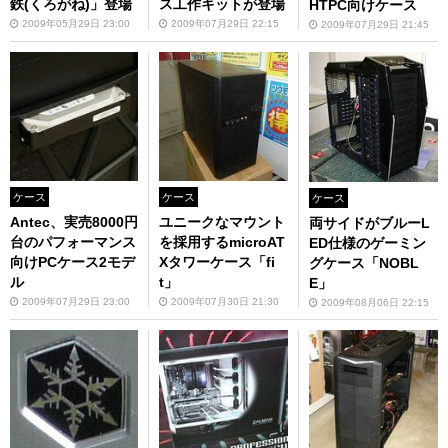
鉄(くろがね)」登場
ス工作キットが登場
HTPC向けケース
2009年05月29日 23:00
2009年07月29日 22:15
2009年07月29日 21:45
ケース
ケース
ケース
Antec、実売8000円
ユニークなマウント
両サイドがブルーL
台のパフォーマンス
を採用するmicroAT
ED仕様のゲーミン
向けPCケース2モデ
Xタワーケース「fi
グケース「NOBL
ル
t」
E」
2009年07月29日 23:00
2009年07月30日 21:30
2009年08月06日 22:15