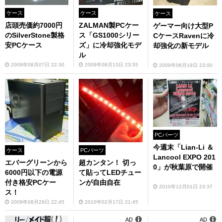
ケース
ケース
ケース
店頭売価約7000円
ZALMAN製PCケー
ゲーマー向け大型P
のSilverStone製格
ス「GS1000シリー
CケースRavenに冷
安PCケース
ズ」に冷却強化モデ
却強化の新モデル
ル
2009年08月07日 22:30
2009年08月13日 23:55
2009年08月19日 23:00
PCパーツ
今週末「Lian-Li ＆
ケース
PCパーツ
Lancool EXPO 201
エバーグリーンから
超カンタン！ 切っ
0」が秋葉原で開催
6000円以下の電源
て貼ってLEDチュー
付き格安PCケー
ンが自由自在
2010年12月01日 23:37
ス！
2009年08月29日 22:45
2010年02月17日 21:45
AD
AD