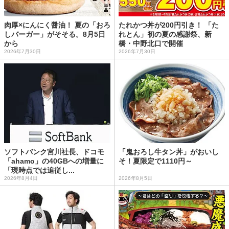
肉厚×にんにく醤油！ 夏の「おろ
たれかつ丼が200円引き！ 「た
しバーガー」がそそる。8月5日
れとん」初の夏の感謝祭、新
から
橋・中野北口で開催
2026年7月30日
2026年7月30日
ソフトバンク宮川社長、ドコモ
「鬼おろし牛タン丼」がおいし
「ahamo」の40GBへの増量に
そ！夏限定で1110円～
「現時点では追従し...
2026年8月4日
2026年8月5日