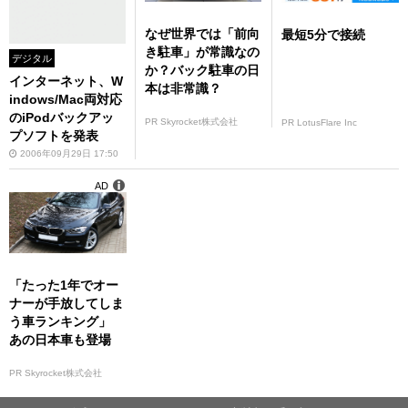
なぜ世界では「前向
最短5分で接続
き駐車」が常識なの
デジタル
か？バック駐車の日
インターネット、W
本は非常識？
indows/Mac両対応
のiPodバックアッ
PR Skyrocket株式会社
PR LotusFlare Inc
プソフトを発表
2006年09月29日 17:50
AD
「たった1年でオー
ナーが手放してしま
う車ランキング」
あの日本車も登場
PR Skyrocket株式会社