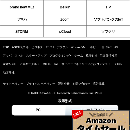
brand new ME!
Belkin
HP
ヤマハ
Zoom
ソフトバンクのIoT
STORM
pCloud
ソフクリ
TOP
ASCII倶楽部
ビジネス
TECH
デジタル
iPhone/Mac
ホビー
自作PC
AV
アキバ
スマホ
スタートアップ
プログラミング+
ゲーム
格安SIM
倶楽部情報局
家電ASCII
アスキーグルメ
MITTR
IoT
サイバーセキュリティ小説コンテスト
SDGs
地方活性
サイトポリシー
プライバシーポリシー
運営会社
お問い合わせ
広告掲載
© KADOKAWA ASCII Research Laboratories, Inc. 2026
表示形式
PC
スマートフォン