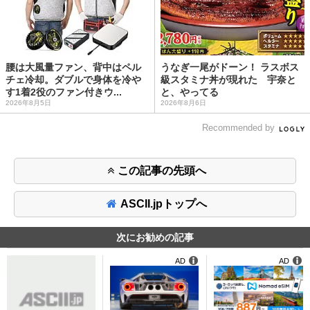
腰は大風量ファン、背中はペル
うなぎ一尾がドーン！ ラスボス
チェ冷却。ダブルで身体を冷や
級スタミナ丼が現れた 宇奈と
す1着2役のファン付きウ...
と、やってる
2026年8月5日
2026年8月6日
Recommended by
この記事の先頭へ
ASCII.jpトップへ
次にお勧めの記事
AD
AD