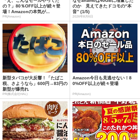
「え、こんなセールやってた
なぜahamoは40GBに増量した
の？」80％OFF以上が続々登
のか 見えてきたドコモの“本
場！Amazonの本気が...
音” (1/5)
PR(Amazon)
2026年8月6日
新型タバコが大反響！「たばこ
Amazon今日も見逃せない！8
税、さようなら」600円→83円の
0%OFF以上が続々登場
新型が爆売れ
PR(株式会社HAL)
PR(Amazon)