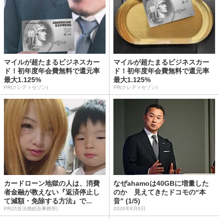
マイルが超たまるビジネスカー
マイルが超たまるビジネスカー
ド！初年度年会費無料で還元率
ド！初年度年会費無料で還元率
最大1.125%
最大1.125%
PR(クレディセゾン)
PR(クレディセゾン)
カードローン地獄の人は、消費
なぜahamoは40GBに増量した
者金融が教えない『返済停止し
のか 見えてきたドコモの“本
て減額・免除する方法』で...
音” (1/5)
PR(渋谷法務総合事務所)
2026年8月6日