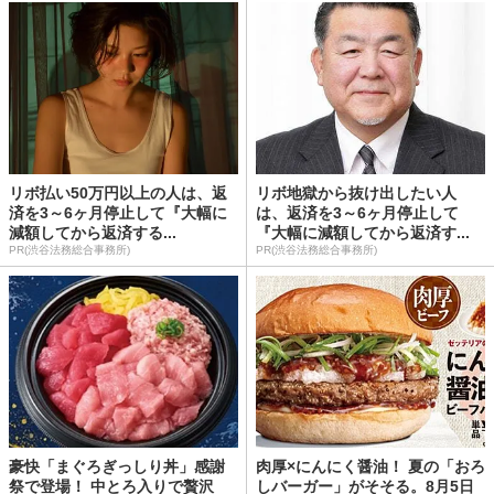
リボ払い50万円以上の人は、返
リボ地獄から抜け出したい人
済を3～6ヶ月停止して『大幅に
は、返済を3～6ヶ月停止して
減額してから返済する...
『大幅に減額してから返済す...
PR(渋谷法務総合事務所)
PR(渋谷法務総合事務所)
豪快「まぐろぎっしり丼」感謝
肉厚×にんにく醤油！ 夏の「おろ
祭で登場！ 中とろ入りで贅沢
しバーガー」がそそる。8月5日