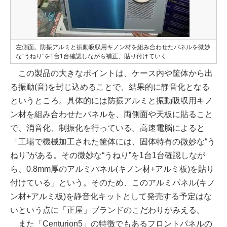
左側面。防振アルミと振動吸収用キノン材を組み合わせたパネルを微妙
な“うねり”を1台1台確認しながら補正、貼り付けていく
この製品の大きなポイントは、ケース内や筐体から出
る振動(音)を封じ込めることで、結果的に静音化となる
というところ。具体的には防振アルミと振動吸収用キノ
ン材を組み合わせたパネルを、両側面や天板に貼ること
で、消音化、制振化を行っている。高速電脳によると
「工場で機械加工された筐体には、固体特有の微妙な“う
ねり”がある。その微妙な“うねり”を1台1台確認しなが
ら、0.8mm厚のアルミパネル(キノン材+アルミ板)を貼り
付けている」という。そのため、このアルミパネル(キノ
ン材+アルミ板)を静音化キットとして発売する予定はな
いという点に「正屋」ブランドのこだわりがみえる。
また「Centurion5」の特徴でもあるフロントパネルの