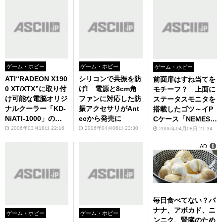
ゲーム・ホビー
ゲーム・ホビー
ゲーム・ホビー
ATI“RADEON X190
シリコンで共振を防
前面扉はすね当てを
0 XT/XTX”に取り付
げ! 電源と8cm角
モチーフ？ 上面に
け可能な電脳オリジ
ファンに対応した防
ステータスモニタを
ナルクーラー「KD-
振アクセサリがAnt
搭載したゴツ～イP
NiATI-1000」の販
ecから発売に
Cケース「NEMESIS
売がスタート！
ELITE」が発売に
2006年03月18日 22:16
2006年04月06日 23:30
2006年04月08日 21:34
AD
毎日食べてない？バ
ナナ、アボカド、ニ
ゲーム・ホビー
ゲーム・ホビー
ンニク、腎臓のため