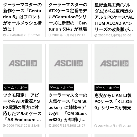
クーラーマスターの
クーラーマスターの
星野金属工業(ソル
新作ケース「Centu
ATXケース定番モデ
ダム)から2重構造の
rion 5」はフロント
ル“Centurion”シリ
アルミPCケース“AL
がオールメッシュ構
ーズに新型の「Cen
TIUM ALCADIA”シ
造に！
turion 534」が登場
リーズの改良版が
続々登場予定!
2004年04月28日 22:59
2006年02月15日 22:47
2006年02月03日 00:00
ゲーム・ホビー
ゲーム・ホビー
ゲーム・ホビー
ツクモ限定! アビ
クーラーマスターの
恵安からLIAN-LI製
ーからATX電源とS
人気ケース「CM St
PCケース「KLI-G5
FX電源の両方に対
acker」に姉妹モデ
0」シリーズが発売
応したアルミケース
ルが! 「CM Stack
「AS Enclosure S1
er830」が年明け
99」が登場!
早々デビュー!!
2006年01月26日 23:48
2005年12月29日 18:57
2006年03月17日 23:48