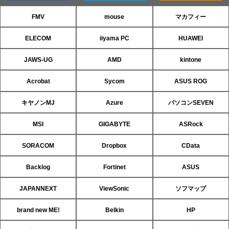
FMV
mouse
マカフィー
ELECOM
iiyama PC
HUAWEI
JAWS-UG
AMD
kintone
Acrobat
Sycom
ASUS ROG
キヤノンMJ
Azure
パソコンSEVEN
MSI
GIGABYTE
ASRock
SORACOM
Dropbox
CData
Backlog
Fortinet
ASUS
JAPANNEXT
ViewSonic
ソフマップ
brand new ME!
Belkin
HP