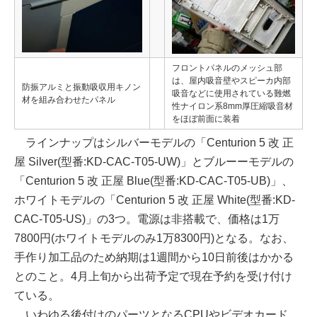
フロントパネルのメッシュ部
は、屋内吸音壁やスピーカ内部
防振アルミと振動吸収用キノン
吸音などに使用されている難燃
材を組み合わせたパネル
性ナイロン系8mm厚圧縮吸音材
をほぼ前面に装着
ラインナップはシルバーモデルの「Centurion 5 改 正
屋 Silver(型番:KD-CAC-T05-UW)」とブルーーモデルの
「Centurion 5 改 正屋 Blue(型番:KD-CAC-T05-UB)」、
ホワイトモデルの「Centurion 5 改 正屋 White(型番:KD-
CAC-T05-US)」の3つ。電源は非搭載で、価格は1万
7800円(ホワイトモデルのみ1万8300円)となる。なお、
手作り加工品のため納期は1週間から10日前後はかかる
とのこと。4月上旬から出荷予定で現在予約を受け付け
ている。
いわゆる後付けのパーツとなるCPUやビデオカード、