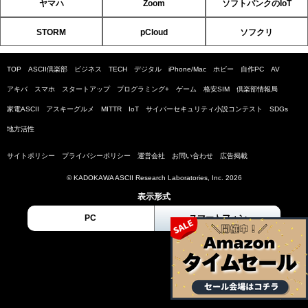
ヤマハ
Zoom
ソフトバンクのIoT
STORM
pCloud
ソフクリ
TOP
ASCII倶楽部
ビジネス
TECH
デジタル
iPhone/Mac
ホビー
自作PC
AV
アキバ
スマホ
スタートアップ
プログラミング+
ゲーム
格安SIM
倶楽部情報局
家電ASCII
アスキーグルメ
MITTR
IoT
サイバーセキュリティ小説コンテスト
SDGs
地方活性
サイトポリシー
プライバシーポリシー
運営会社
お問い合わせ
広告掲載
© KADOKAWA ASCII Research Laboratories, Inc. 2026
表示形式
PC
スマートフォン