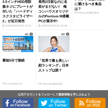
3.5インチHDD用防
発売2日前なのに名
に避けるべき食品
振ネジにプレートが
前がまだない! 俺
は？
付いた「ハードディ
コンハウスオリジナ
PR Skyrocket株式会社
スクスタビライザー
ルのPentium M搭載
2」が近日発売
PCが展示中!
2006年04月20日 23:21
2006年05月10日 20:48
AD
AD
最短5分で接続
「世界で最も美しい
顔ランキング」日本
人トップは誰？
PR LotusFlare Inc
PR Skyrocket株式会社
公式アカウントをフォローして最新情報を手に入れよう