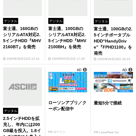
デジタル
デジタル
デジタル
富士通、160GBの
富士通、100GBの
富士通、100GBの2.
シリアルATA対応2.
シリアルATA対応2.
5インチポータブル
5インチHDD『MHV
5インチHDD『MHV
HDD“HandyDriv
2160BT』を発売
2100BH』を発売
e”『FPHD1100』を
発売
2005年08月22日 23:10
2005年05月10日 17:29
2005年09月26日 19:23
AD
AD
ローソンアプリ／ク
最短5分で接続
ーポン配信中
デジタル
2.5インチHDDを拡
充し、年内には200
GB級を投入。1.8イ
PR ローソン
PR LotusFlare Inc