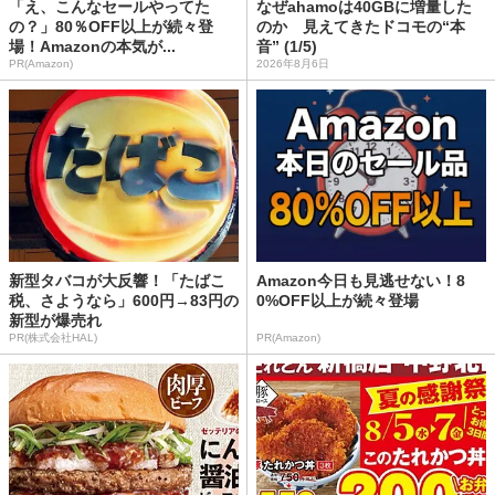
「え、こんなセールやってた
なぜahamoは40GBに増量した
の？」80％OFF以上が続々登
のか 見えてきたドコモの“本
場！Amazonの本気が...
音” (1/5)
PR(Amazon)
2026年8月6日
新型タバコが大反響！「たばこ
Amazon今日も見逃せない！8
税、さようなら」600円→83円の
0%OFF以上が続々登場
新型が爆売れ
PR(株式会社HAL)
PR(Amazon)