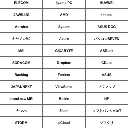
ELECOM
iiyama PC
HUAWEI
JAWS-UG
AMD
kintone
Acrobat
Sycom
ASUS ROG
キヤノンMJ
Azure
パソコンSEVEN
MSI
GIGABYTE
ASRock
SORACOM
Dropbox
CData
Backlog
Fortinet
ASUS
JAPANNEXT
ViewSonic
ソフマップ
brand new ME!
Belkin
HP
ヤマハ
Zoom
ソフトバンクのIoT
STORM
pCloud
ソフクリ