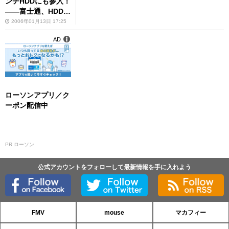
ンチHDDにも参入！
――富士通、HDD事
業の強化を発表
2006年01月13日 17:25
AD
ローソンアプリ／ク
ーポン配信中
PR ローソン
公式アカウントをフォローして最新情報を手に入れよう
FMV
mouse
マカフィー