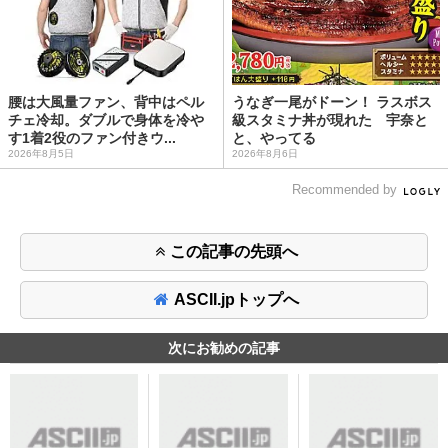
腰は大風量ファン、背中はペル
うなぎ一尾がドーン！ ラスボス
チェ冷却。ダブルで身体を冷や
級スタミナ丼が現れた 宇奈と
す1着2役のファン付きウ...
と、やってる
2026年8月5日
2026年8月6日
Recommended by
この記事の先頭へ
ASCII.jpトップへ
次にお勧めの記事