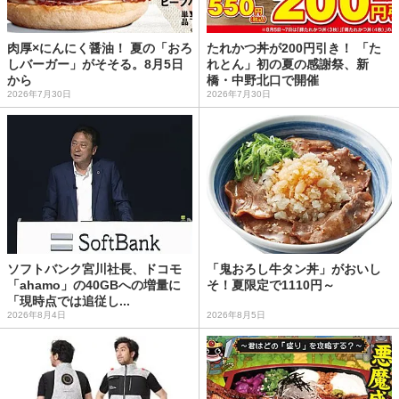
肉厚×にんにく醤油！ 夏の「おろ
たれかつ丼が200円引き！ 「た
しバーガー」がそそる。8月5日
れとん」初の夏の感謝祭、新
から
橋・中野北口で開催
2026年7月30日
2026年7月30日
ソフトバンク宮川社長、ドコモ
「鬼おろし牛タン丼」がおいし
「ahamo」の40GBへの増量に
そ！夏限定で1110円～
「現時点では追従し...
2026年8月4日
2026年8月5日