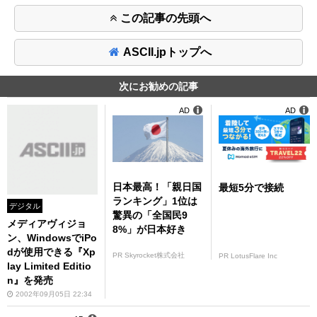
この記事の先頭へ
ASCII.jpトップへ
次にお勧めの記事
AD
AD
日本最高！「親日国
最短5分で接続
ランキング」1位は
デジタル
驚異の「全国民9
メディアヴィジョ
8%」が日本好き
ン、WindowsでiPo
dが使用できる『Xp
PR Skyrocket株式会社
PR LotusFlare Inc
lay Limited Editio
n』を発売
2002年09月05日 22:34