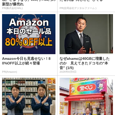
新型が爆売れ
PR(株式会社HAL)
PR(合同会社デジタルファーム )
Amazon今日も見逃せない！8
なぜahamoは40GBに増量した
0%OFF以上が続々登場
のか 見えてきたドコモの“本
音” (1/5)
PR(Amazon)
2026年8月6日