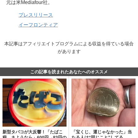
元は米Mediafour社。
プレスリリース
イーフロンティア
本記事はアフィリエイトプログラムによる収益を得ている場合
があります
この記事を読まれたあなたへのオススメ
新型タバコが大反響！「たばこ
「宝くじ、運じゃなかった」当
税、さようなら」600円→83円の
たる人は“同じこと”してる