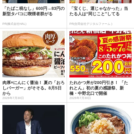
「たばこ税なし」600円→83円の
「宝くじ、運じゃなかった」当
新型タバコに喫煙者群がる
たる人は“同じこと”してる
PR(株式会社HAL)
PR(合同会社デジタルファーム )
肉厚×にんにく醤油！ 夏の「おろ
たれかつ丼が200円引き！ 「た
しバーガー」がそそる。8月5日
れとん」初の夏の感謝祭、新
から
橋・中野北口で開催
2026年7月30日
2026年7月30日