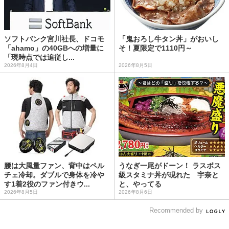
ソフトバンク宮川社長、ドコモ
「鬼おろし牛タン丼」がおいし
「ahamo」の40GBへの増量に
そ！夏限定で1110円～
「現時点では追従し...
2026年8月4日
2026年8月5日
腰は大風量ファン、背中はペル
うなぎ一尾がドーン！ ラスボス
チェ冷却。ダブルで身体を冷や
級スタミナ丼が現れた 宇奈と
す1着2役のファン付きウ...
と、やってる
2026年8月5日
2026年8月6日
Recommended by