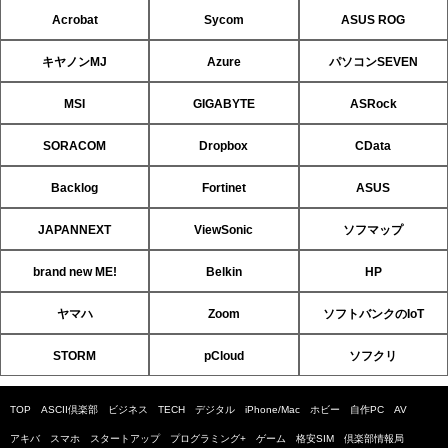
Acrobat
Sycom
ASUS ROG
キヤノンMJ
Azure
パソコンSEVEN
MSI
GIGABYTE
ASRock
SORACOM
Dropbox
CData
Backlog
Fortinet
ASUS
JAPANNEXT
ViewSonic
ソフマップ
brand new ME!
Belkin
HP
ヤマハ
Zoom
ソフトバンクのIoT
STORM
pCloud
ソフクリ
TOP
ASCII倶楽部
ビジネス
TECH
デジタル
iPhone/Mac
ホビー
自作PC
AV
アキバ
スマホ
スタートアップ
プログラミング+
ゲーム
格安SIM
倶楽部情報局