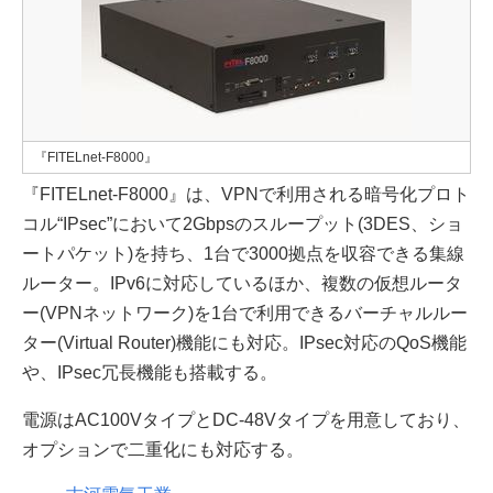
『FITELnet-F8000』
『FITELnet-F8000』は、VPNで利用される暗号化プロト
コル“IPsec”において2Gbpsのスループット(3DES、ショ
ートパケット)を持ち、1台で3000拠点を収容できる集線
ルーター。IPv6に対応しているほか、複数の仮想ルータ
ー(VPNネットワーク)を1台で利用できるバーチャルルー
ター(Virtual Router)機能にも対応。IPsec対応のQoS機能
や、IPsec冗長機能も搭載する。
電源はAC100VタイプとDC-48Vタイプを用意しており、
オプションで二重化にも対応する。