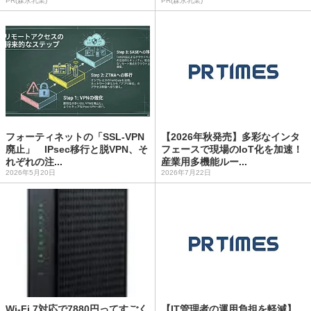
PR(森永乳業)
PR(森永乳業)
フォーティネットの「SSL-VPN
【2026年秋発売】多彩なインタ
廃止」 IPsec移行と脱VPN、そ
フェースで現場のIoT化を加速！
れぞれの注...
産業用多機能ルー...
2026年5月20日
2026年7月22日
Wi-Fi 7対応で7880円ってすごく
【IT管理者の運用負担を軽減】