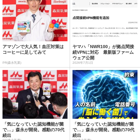
アマゾンで大人気！血圧対策は
ヤマハ「NWR100」が拠点間接
コーヒーに足してみて
続VPNに対応 最新版ファーム
ウェア公開
PR(森永乳業)
2026年7月1日
「気になっていた認知機能が菌
「気になっていた認知機能が菌
で…」森永が開発。感動の70代
で…」森永が開発。感動の70代
続出
続出