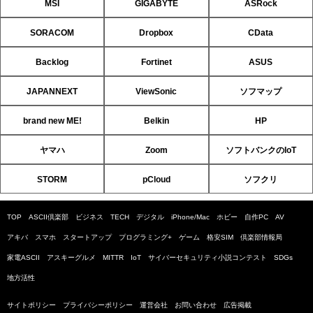
MSI
GIGABYTE
ASRock
SORACOM
Dropbox
CData
Backlog
Fortinet
ASUS
JAPANNEXT
ViewSonic
ソフマップ
brand new ME!
Belkin
HP
ヤマハ
Zoom
ソフトバンクのIoT
STORM
pCloud
ソフクリ
TOP
ASCII倶楽部
ビジネス
TECH
デジタル
iPhone/Mac
ホビー
自作PC
AV
アキバ
スマホ
スタートアップ
プログラミング+
ゲーム
格安SIM
倶楽部情報局
家電ASCII
アスキーグルメ
MITTR
IoT
サイバーセキュリティ小説コンテスト
SDGs
地方活性
サイトポリシー
プライバシーポリシー
運営会社
お問い合わせ
広告掲載