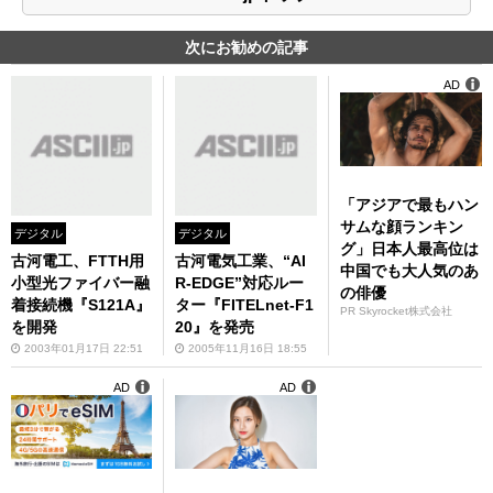
次にお勧めの記事
AD
「アジアで最もハン
サムな顔ランキン
デジタル
デジタル
グ」日本人最高位は
古河電工、FTTH用
古河電気工業、“AI
中国でも大人気のあ
小型光ファイバー融
R-EDGE”対応ルー
の俳優
着接続機『S121A』
ター『FITELnet-F1
PR Skyrocket株式会社
を開発
20』を発売
2003年01月17日 22:51
2005年11月16日 18:55
AD
AD