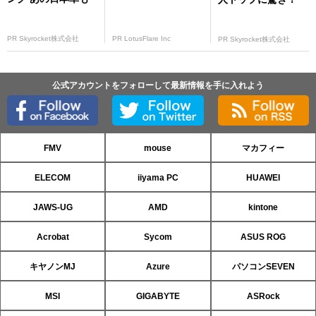
PR Skyrocket株式会社
PR LotusFlare Inc
PR Skyrocket株式会社
公式アカウントをフォローして最新情報を手に入れよう
FMV
mouse
マカフィー
ELECOM
iiyama PC
HUAWEI
JAWS-UG
AMD
kintone
Acrobat
Sycom
ASUS ROG
キヤノンMJ
Azure
パソコンSEVEN
MSI
GIGABYTE
ASRock