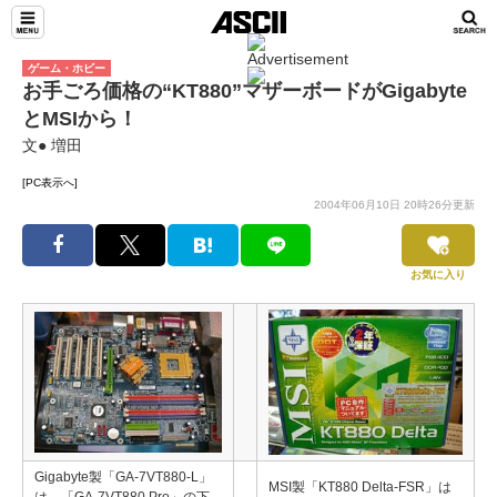
ゲーム・ホビー
お手ごろ価格の“KT880”マザーボードがGigabyte
とMSIから！
文● 増田
[PC表示へ]
2004年06月10日 20時26分更新
お気に入り
Gigabyte製「GA-7VT880-L」
MSI製「KT880 Delta-FSR」は