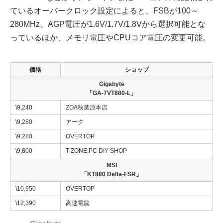
ているオーバークロック設定によると、FSBが100～
280MHz、AGP電圧が1.6V/1.7V/1.8Vから選択可能とな
っているほか、メモリ電圧やCPUコア電圧の変更可能。
価格
ショップ
Gigabyte
「GA-7VT880-L」
\9,240
ZOA秋葉原本店
\9,280
アーク
\9,280
OVERTOP
\9,800
T-ZONE.PC DIY SHOP
MSI
「KT880 Delta-FSR」
\10,950
OVERTOP
\12,390
高速電脳