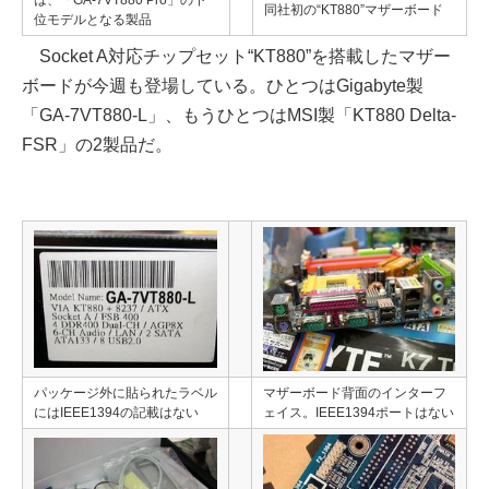
は、「GA-7VT880 Pro」の下
同社初の“KT880”マザーボード
位モデルとなる製品
Socket A対応チップセット“KT880”を搭載したマザー
ボードが今週も登場している。ひとつはGigabyte製
「GA-7VT880-L」、もうひとつはMSI製「KT880 Delta-
FSR」の2製品だ。
パッケージ外に貼られたラベル
マザーボード背面のインターフ
にはIEEE1394の記載はない
ェイス。IEEE1394ポートはない