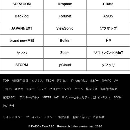
SORACOM
Dropbox
CData
Backlog
Fortinet
ASUS
JAPANNEXT
ViewSonic
ソフマップ
brand new ME!
Belkin
HP
ヤマハ
Zoom
ソフトバンクのIoT
STORM
pCloud
ソフクリ
TOP
ASCII倶楽部
ビジネス
TECH
デジタル
iPhone/Mac
ホビー
自作PC
AV
アキバ
スマホ
スタートアップ
プログラミング+
ゲーム
格安SIM
倶楽部情報局
家電ASCII
アスキーグルメ
MITTR
IoT
サイバーセキュリティ小説コンテスト
SDGs
地方活性
サイトポリシー
プライバシーポリシー
運営会社
お問い合わせ
広告掲載
© KADOKAWA ASCII Research Laboratories, Inc. 2026