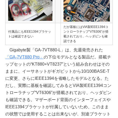
だが基板にはVIA製IEEE1394コ
付属品にもIEEE1394ブラケッ
ントローラチップ“VT6306”が搭
トは確認できない
載されており、ヘッダピンも確
認できる
Gigabyte製「GA-7VT880-L」は、先週発売された
「GA-7VT880 Pro」
の下位モデルとなる製品だ。搭載チ
ップセットの“KT880+VT8237”という組み合わせはその
ままに、イーサネットがギガビットから10/100BASE-T
に変更、さらにIEEE1394を省略したモデルとなる。た
だし、実際に基板を確認してみるとVIA製IEEE1394コン
トローラチップ“VT6306”が搭載されており、ヘッダピン
も確認できる。マザーボード背面のインターフェイスや
IEEE1394ブラケットが付属していないため、このまま
の状態では使用することは出来ないが、別途ブラケット