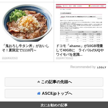
「鬼おろし牛タン丼」がおいし
ドコモ「ahamo」が10GB増量
そ！夏限定で1110円～
して40GBに ライバルのUQや
ワイモバを意識...
2026年8月5日
2026年7月29日
Recommended by
この記事の先頭へ
ASCII.jpトップへ
次にお勧めの記事