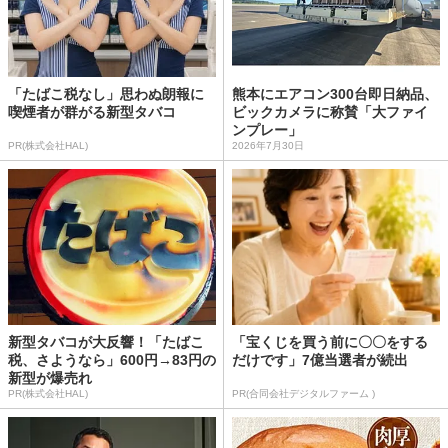
「たばこ税なし」思わぬ朗報に
熊本にエアコン300台即日納品、
喫煙者が群がる新型タバコ
ビックカメラに称賛「大ファイ
ンプレー」
PR(株式会社HAL)
2026年7月30日
新型タバコが大反響！「たばこ
「宝くじを買う前に〇〇をする
税、さようなら」600円→83円の
だけです」7億当選者が続出
新型が爆売れ
PR(株式会社HAL)
PR(合同会社デジタルファーム )