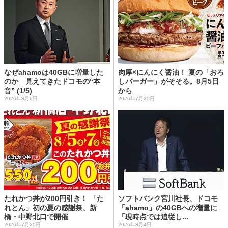
なぜahamoは40GBに増量した
肉厚×にんにく醤油！ 夏の「おろ
のか 見えてきたドコモの“本
しバーガー」がそそる。8月5日
音” (1/5)
から
2026年8月6日
2026年7月30日
たれかつ丼が200円引き！ 「た
ソフトバンク宮川社長、ドコモ
れとん」初の夏の感謝祭、新
「ahamo」の40GBへの増量に
橋・中野北口で開催
「現時点では追従し...
2026年7月30日
2026年8月4日