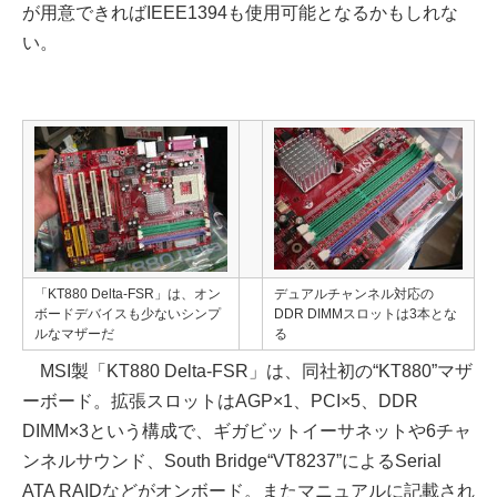
が用意できればIEEE1394も使用可能となるかもしれな
い。
「KT880 Delta-FSR」は、オン
デュアルチャンネル対応の
ボードデバイスも少ないシンプ
DDR DIMMスロットは3本とな
ルなマザーだ
る
MSI製「KT880 Delta-FSR」は、同社初の“KT880”マザ
ーボード。拡張スロットはAGP×1、PCI×5、DDR
DIMM×3という構成で、ギガビットイーサネットや6チャ
ンネルサウンド、South Bridge“VT8237”によるSerial
ATA RAIDなどがオンボード。またマニュアルに記載され