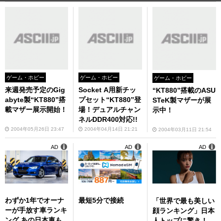
ゲーム・ホビー
ゲーム・ホビー
ゲーム・ホビー
来週発売予定のGig
Socket A用新チッ
“KT880”搭載のASU
abyte製“KT880”搭
プセット“KT880”登
STeK製マザーが展
載マザー展示開始！
場！デュアルチャン
示中！
ネルDDR400対応!!
2004年05月26日 23:47
2004年04月14日 21:21
2004年03月11日 21:54
AD
AD
AD
わずか1年でオーナ
最短5分で接続
「世界で最も美しい
ーが手放す車ランキ
顔ランキング」日本
ング あの日本車も
人トップに驚き！