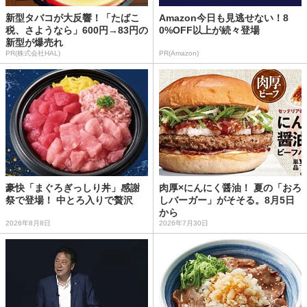
新型タバコが大反響！「たばこ
Amazon今日も見逃せない！8
税、さようなら」600円→83円の
0%OFF以上が続々登場
新型が爆売れ
PR(株式会社HAL)
PR(Amazon)
豪快「まぐろぎっしり丼」感謝
肉厚×にんにく醤油！ 夏の「おろ
祭で登場！ 中とろ入りで贅沢
しバーガー」がそそる。8月5日
から
2026年8月8日
2026年7月30日