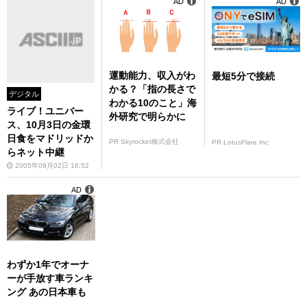
AD
AD
運動能力、収入がわ
最短5分で接続
かる？「指の長さで
デジタル
わかる10のこと」海
ライブ！ユニバー
外研究で明らかに
ス、10月3日の金環
日食をマドリッドか
PR Skyrocket株式会社
PR LotusFlare Inc
らネット中継
2005年09月02日 16:52
AD
わずか1年でオーナ
ーが手放す車ランキ
ング あの日本車も