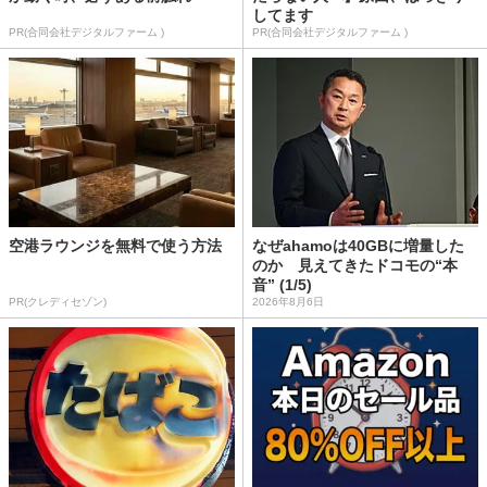
してます
PR(合同会社デジタルファーム )
PR(合同会社デジタルファーム )
空港ラウンジを無料で使う方法
なぜahamoは40GBに増量した
のか 見えてきたドコモの“本
音” (1/5)
PR(クレディセゾン)
2026年8月6日