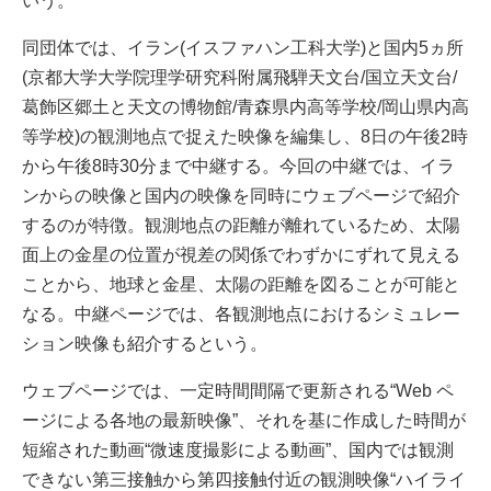
いう。
同団体では、イラン(イスファハン工科大学)と国内5ヵ所
(京都大学大学院理学研究科附属飛騨天文台/国立天文台/
葛飾区郷土と天文の博物館/青森県内高等学校/岡山県内高
等学校)の観測地点で捉えた映像を編集し、8日の午後2時
から午後8時30分まで中継する。今回の中継では、イラ
ンからの映像と国内の映像を同時にウェブページで紹介
するのが特徴。観測地点の距離が離れているため、太陽
面上の金星の位置が視差の関係でわずかにずれて見える
ことから、地球と金星、太陽の距離を図ることが可能と
なる。中継ページでは、各観測地点におけるシミュレー
ション映像も紹介するという。
ウェブページでは、一定時間間隔で更新される“Web ペ
ージによる各地の最新映像”、それを基に作成した時間が
短縮された動画“微速度撮影による動画”、国内では観測
できない第三接触から第四接触付近の観測映像“ハイライ