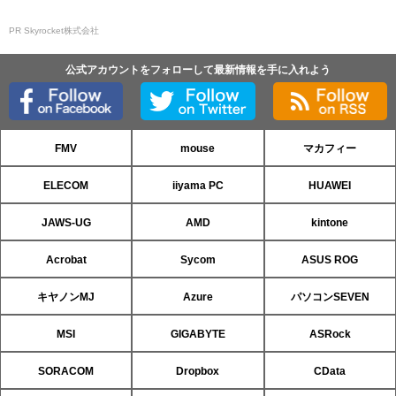
PR Skyrocket株式会社
公式アカウントをフォローして最新情報を手に入れよう
FMV
mouse
マカフィー
ELECOM
iiyama PC
HUAWEI
JAWS-UG
AMD
kintone
Acrobat
Sycom
ASUS ROG
キヤノンMJ
Azure
パソコンSEVEN
MSI
GIGABYTE
ASRock
SORACOM
Dropbox
CData