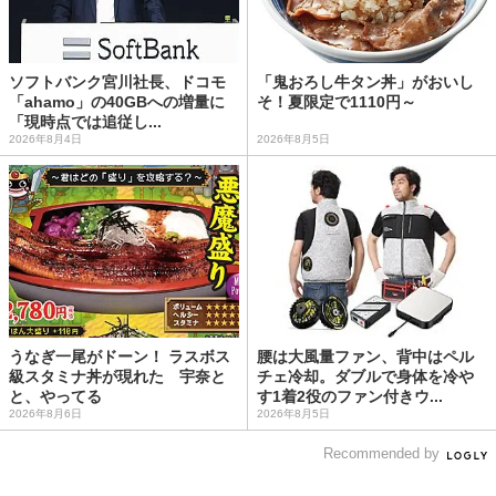
ソフトバンク宮川社長、ドコモ
「鬼おろし牛タン丼」がおいし
「ahamo」の40GBへの増量に
そ！夏限定で1110円～
「現時点では追従し...
2026年8月4日
2026年8月5日
うなぎ一尾がドーン！ ラスボス
腰は大風量ファン、背中はペル
級スタミナ丼が現れた 宇奈と
チェ冷却。ダブルで身体を冷や
と、やってる
す1着2役のファン付きウ...
2026年8月6日
2026年8月5日
Recommended by