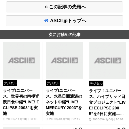
この記事の先頭へ
ASCII.jpトップへ
次にお勧めの記事
デジタル
デジタル
デジタル
ライブ!ユニバー
ライブ!ユニバー
ライブ！ユニバー
ス、世界初の南極皆
ス、水星日面通過の
ス、ハイブリッド日
既日食中継“LIVE! E
ネット中継“LIVE!
食プロジェクト“LIV
CLIPSE 2003”を実
MERCURY 2003”を
E! ECLIPSE 200
施
実施
5”を9日に実施――1
0種類の実験も
2003年11月20日 00:00
2003年04月28日 22:19
2005年04月04日 20:09