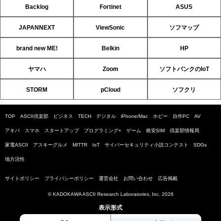
Backlog
Fortinet
ASUS
JAPANNEXT
ViewSonic
ソフマップ
brand new ME!
Belkin
HP
ヤマハ
Zoom
ソフトバンクのIoT
STORM
pCloud
ソフクリ
TOP
ASCII倶楽部
ビジネス
TECH
デジタル
iPhone/Mac
ホビー
自作PC
AV
アキバ
スマホ
スタートアップ
プログラミング+
ゲーム
格安SIM
倶楽部情報局
家電ASCII
アスキーグルメ
MITTR
IoT
サイバーセキュリティ小説コンテスト
SDGs
地方活性
サイトポリシー
プライバシーポリシー
運営会社
お問い合わせ
広告掲載
© KADOKAWA ASCII Research Laboratories, Inc. 2026
表示形式