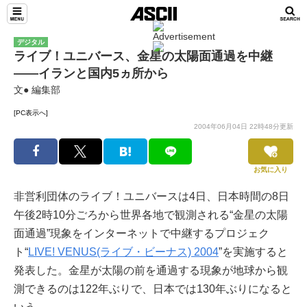
デジタル
ライブ！ユニバース、金星の太陽面通過を中継
――イランと国内5ヵ所から
文● 編集部
[PC表示へ]
2004年06月04日 22時48分更新
お気に入り
非営利団体のライブ！ユニバースは4日、日本時間の8日
午後2時10分ごろから世界各地で観測される“金星の太陽
面通過”現象をインターネットで中継するプロジェク
ト“
LIVE! VENUS(ライブ・ビーナス) 2004
”を実施すると
発表した。金星が太陽の前を通過する現象が地球から観
測できるのは122年ぶりで、日本では130年ぶりになると