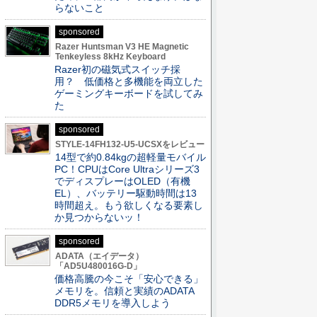
らないこと
sponsored
Razer Huntsman V3 HE Magnetic
Tenkeyless 8kHz Keyboard
Razer初の磁気式スイッチ採
用？ 低価格と多機能を両立した
ゲーミングキーボードを試してみ
た
sponsored
STYLE-14FH132-U5-UCSXをレビュー
14型で約0.84kgの超軽量モバイル
PC！CPUはCore Ultraシリーズ3
でディスプレーはOLED（有機
EL）、バッテリー駆動時間は13
時間超え。もう欲しくなる要素し
か見つからないッ！
sponsored
ADATA（エイデータ）
「AD5U480016G-D」
価格高騰の今こそ「安心できる」
メモリを。信頼と実績のADATA
DDR5メモリを導入しよう