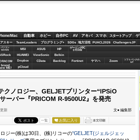
Phone/Mac
自動車
ホビー
自作PC
AV
アキバ
スマホ
ゲ
スタートアップ
アスキー
TeamLeaders
プログラミング+
SDGs
地方活性
PUACL2026
ChallengersJP
パソコン
ゲーミングPC
MSI
ASUS
HP
STORM
SEVEN
ASRock
HUAWEI
ViewSonic
Belkin
ソフトバンクの
Dropbox
CData
Backlog
Fortinet
ヤマハ
Zoom
ORACOM
IoT
brand
pCloud
new ME!
クノロジー、GELJETプリンター“IPSiO
ーバー『PRICOM R-9500U2』を発売
分更新
文● 編集部
お気に入り
一覧
ジー(株)は30日、(株)リコーの
“GELJET(ジェルジェッ