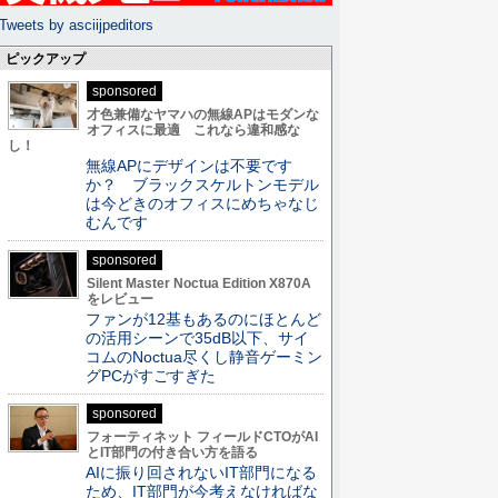
Tweets by asciijpeditors
ピックアップ
sponsored
才色兼備なヤマハの無線APはモダンな
オフィスに最適 これなら違和感な
し！
無線APにデザインは不要です
か？ ブラックスケルトンモデル
は今どきのオフィスにめちゃなじ
むんです
sponsored
Silent Master Noctua Edition X870A
をレビュー
ファンが12基もあるのにほとんど
の活用シーンで35dB以下、サイ
コムのNoctua尽くし静音ゲーミン
グPCがすごすぎた
sponsored
フォーティネット フィールドCTOがAI
とIT部門の付き合い方を語る
AIに振り回されないIT部門になる
ため、IT部門が今考えなければな