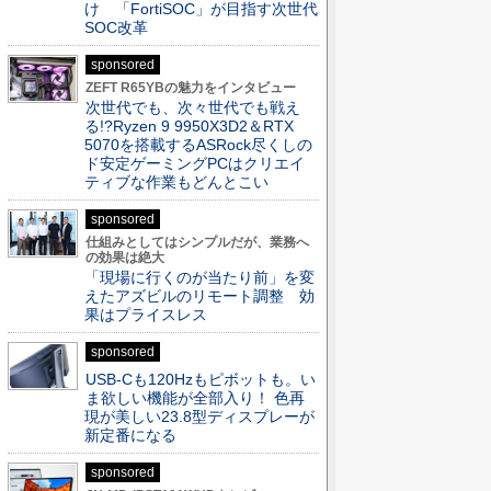
け 「FortiSOC」が目指す次世代
SOC改革
sponsored
ZEFT R65YBの魅力をインタビュー
次世代でも、次々世代でも戦え
る!?Ryzen 9 9950X3D2＆RTX
5070を搭載するASRock尽くしの
ド安定ゲーミングPCはクリエイ
ティブな作業もどんとこい
sponsored
仕組みとしてはシンプルだが、業務へ
の効果は絶大
「現場に行くのが当たり前」を変
えたアズビルのリモート調整 効
果はプライスレス
sponsored
USB-Cも120Hzもピボットも。い
ま欲しい機能が全部入り！ 色再
現が美しい23.8型ディスプレーが
新定番になる
sponsored