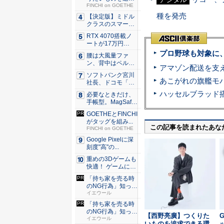
できる環...
FINCHI on GOETHE
種を発売
【決定版】ミドル
クラスのスマート
フォンの...
RTX 4070搭載ノ
ートが17万円
台。...
プロ野球も対象に
腰は大風量ファ
ン、背中はペルチ
ェ冷却。ダ...
ソフトバンク宮川
社長、ドコモ「ah
amo...
必要なときだけ、
手帳型。MagSaf
e・...
GOETHEとFINCHI
がタッグを組み...
この記事を読まれたあな
FINCHI on GOETHE
Google Pixelに深
刻度"高"の...
重めの3Dゲームも
快適！ ゲームに強
いH...
「持ち家を売る時
のNG行為」知って
るだけ...
イエウール
「持ち家を売る時
のNG行為」知って
【西野亮廣】つくりた
G
るだけ...
イエウール
いものを追求できる環