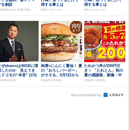
アを創設
得する事とは
得する事とは
R(FINCHI on GOETHE)
PR(イエウール)
PR(イエウール)
なぜahamoは40GBに増
肉厚×にんにく醤油！ 夏
たれかつ丼が200円引
量したのか 見えてき
の「おろしバーガー」
き！ 「たれとん」初の
ドコモの“本音” (1/5)
がそそる。8月5日から
夏の感謝祭、新橋・中
野北口で開催
026年8月6日
2026年7月30日
2026年7月30日
Recommended by