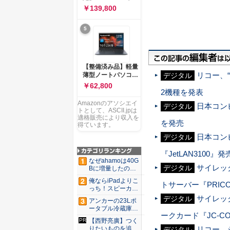
ー 83K9003JJP ノー
ソコン Vivobook 15
￥139,800
トPC
M1502NAQ 15.6イ
ンチ AMD Ryzen 7
5
170 メモリ16GB
SSD 512GB
Microsoft 365
Personal (24か月版)
搭載 Windows 11 重
【整備済み品】軽量
量1.7kg Wi-Fi 6E ク
リコー、“
薄型ノートパソコン
デジタル
ワイエットブルー
dynabook G83 ■
￥62,800
M1502NAQ-
13.3型
2機種を発表
R7165BUWS
FHD(1920x1080) -
Amazonのアソシエイ
日本コン
デジタル
高性能第11世代Core
トとして、ASCII.jpは
i5-1135G7 - メモリ
適格販売により収入を
を発売
16GB - SSD 256GB
得ています。
- Webカメラ -
日本コン
デジタル
WiFi&Bluetooth -
USB Type-C - MS
『JetLAN3100』発
Office 2021 - Win11
なぜahamoは40G
搭載
サイレック
デジタル
Bに増量したの
か ...
俺ならiPadよりこ
トサーバー『PRICO
っち！スピーカー
9個...
サイレッ
デジタル
アンカーの23Lポ
ータブル冷蔵庫が
ークカード『JC-CON
Ama...
【西野亮廣】つく
リコー、ジ
りたいものを追求
デジタル