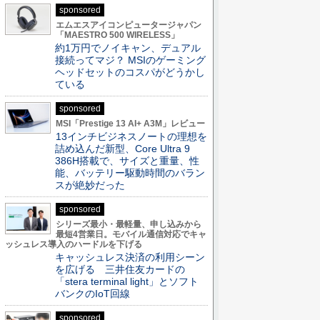
sponsored
エムエスアイコンピュータージャパン
「MAESTRO 500 WIRELESS」
約1万円でノイキャン、デュアル
接続ってマジ？ MSIのゲーミング
ヘッドセットのコスパがどうかし
ている
sponsored
MSI「Prestige 13 AI+ A3M」レビュー
13インチビジネスノートの理想を
詰め込んだ新型、Core Ultra 9
386H搭載で、サイズと重量、性
能、バッテリー駆動時間のバラン
スが絶妙だった
sponsored
シリーズ最小・最軽量、申し込みから
最短4営業日。モバイル通信対応でキャ
ッシュレス導入のハードルを下げる
キャッシュレス決済の利用シーン
を広げる 三井住友カードの
「stera terminal light」とソフト
バンクのIoT回線
sponsored