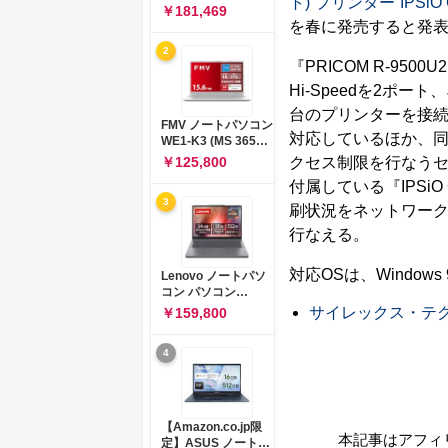
ト)”プリンター“IPSiO
コン 15-fd 15.6イン
￥181,469
チ インテル Core 5
を春に発売すると発表
120U メモリ16GB
2
SSD512GB
『PRICOM R-95
Windows 11
Microsoft Office
Hi-Speedを2ポー
2024搭載 WPS
台のプリンターを接続できるプリ
Office搭載 カメラシ
FMV ノートパソコン
ャッター 指紋認証 薄
対応しているほか、同
WE1-K3 (MS 365
型 Copilotキー搭載
Personal/Copilotキ
クセス制限を行なうセキ
￥125,800
ナチュラルシルバー
ー搭載/Win 11/15.6
(BJ0M5PA-AAAI)
付属している『IPS
型/Core
3
i5/16GB/SSD
刷状況をネットワー
512GB/ホワイト)
行なえる。
FMVWK3E15W_AZ
対応OSは、Windows 95/
Lenovo ノートパソ
コン パソコン
IdeaPad Slim 3 14.0
サイレックス・テ
￥159,800
インチ AMD
Ryzen™ 5 8640HS
4
メモリ16GB
SSD512GB
Microsoft 365 試用
版 Windows11 バッ
テリー駆動12.6時間
【Amazon.co.jp限
重量1.39kg ルナグレ
本記事はアフィ
定】ASUS ノートパ