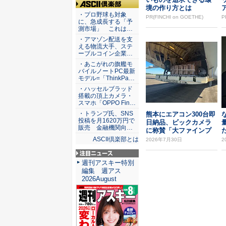
境の作り方とは
ASCII倶楽部
・プロ野球も対象
PR(FINCHI on GOETHE)
P
に、急成長する「予
測市場」 これは…
・アマゾン配送を支
える物流大手、ステ
ーブルコイン企業…
・あこがれの旗艦モ
バイルノートPC最新
モデル=「ThinkPa…
・ハッセルブラッド
搭載の頂上カメラ・
スマホ「OPPO Fin…
・トランプ氏、SNS
熊本にエアコン300台即
投稿を月1620万円で
日納品、ビックカメラ
販売 金融機関向…
に称賛「大ファインプ
た
レー」
ASCII倶楽部とは
2026年7月30日
2
注目ニュース
週刊アスキー特別
編集 週アス
2026August