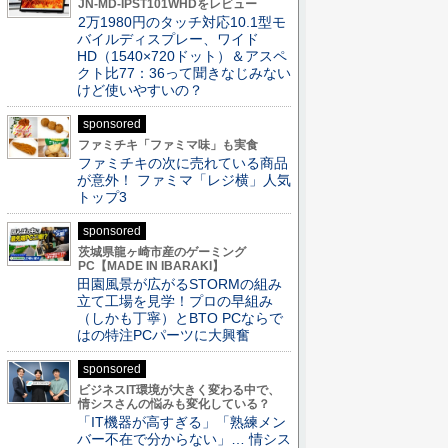
JN-MD-IPST101WHDをレビュー
2万1980円のタッチ対応10.1型モ
バイルディスプレー、ワイド
HD（1540×720ドット）＆アスペ
クト比77：36って聞きなじみない
けど使いやすいの？
sponsored
ファミチキ「ファミマ味」も実食
ファミチキの次に売れている商品
が意外！ ファミマ「レジ横」人気
トップ3
sponsored
茨城県龍ヶ崎市産のゲーミング
PC【MADE IN IBARAKI】
田園風景が広がるSTORMの組み
立て工場を見学！プロの早組み
（しかも丁寧）とBTO PCならで
はの特注PCパーツに大興奮
sponsored
ビジネスIT環境が大きく変わる中で、
情シスさんの悩みも変化している？
「IT機器が高すぎる」「熟練メン
バー不在で分からない」… 情シス