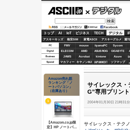
ASCII.jp
デジタル
トップ
AI
IoT
ビジネス
TECH
デジタル
i
アスキーキッズ
格安SIM
家電ASCII
アスキーグルメ
週刊
FMV
mouse
iiyamaPC
Sycom
PC
ELECOM
AMD
ASUS ROG
Digital
GIGABYTE
JAWS
Acrobat
kintone
Azure
Business
S
JAPANNEXT
マカフィー
キヤノンMJ
ソフマップ
Special
Amazon売れ筋
ランキング「ノ
サイレックス・テ
ートパソコン」
G”専用プリントサ
（在庫あり）
1
2004年01月30日 21時31
【Amazon.co.jp限
サイレックス・テクノロ
定】HP ノートパソ