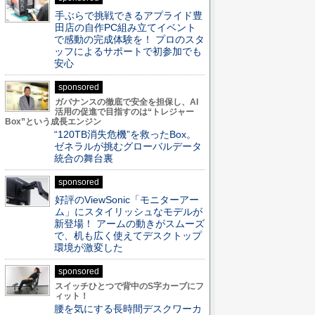
手ぶらで挑戦できるアプライド豊
田店の自作PC組み立てイベント
で感動の完成体験を！ プロのスタ
ッフによるサポートで初参加でも
安心
sponsored
ガバナンスの徹底で安全を担保し、AI
活用の促進で目指すのは“トレジャー
Box”という成長エンジン
“120TB消失危機”を救ったBox。
ゼネラルが挑むグローバルデータ
統合の舞台裏
sponsored
好評のViewSonic「モニターアー
ム」にスタイリッシュなモデルが
新登場！ アームの動きがスムーズ
で、机も広く使えてデスクトップ
環境が激変した
sponsored
スイッチひとつで背中のS字カーブにフ
ィット！
腰を気にする長時間デスクワーカ