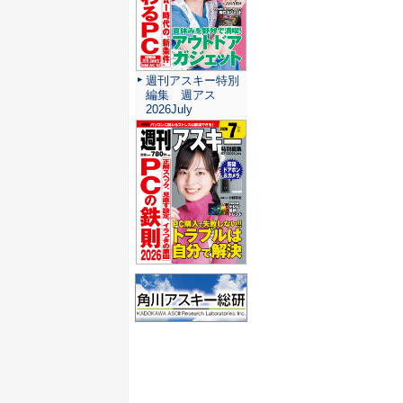
週刊アスキー特別
編集 週アス
2026July