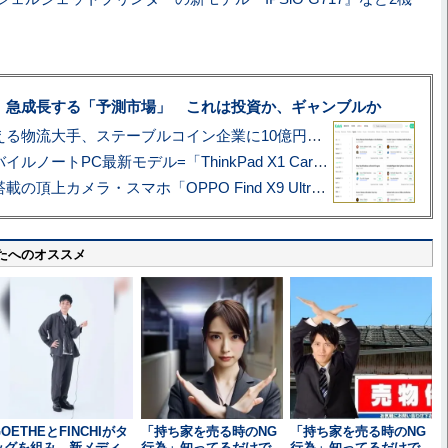
、急成長する「予測市場」 これは投資か、ギャンブルか
アマゾン配送を支える物流大手、ステーブルコイン企業に10億円投資のワケ
あこがれの旗艦モバイルノートPC最新モデル=「ThinkPad X1 Carbon Gen 14 Aura Edition」実機レビュー
ハッセルブラッド搭載の頂上カメラ・スマホ「OPPO Find X9 Ultra」実写レビュー=プロが本気で徹底撮影しました!!
たへのオススメ
OETHEとFINCHIがタ
「持ち家を売る時のNG
「持ち家を売る時のNG
ッグを組み、新メディ
行為」知ってるだけで
行為」知ってるだけで