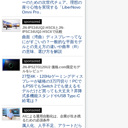
ーのための次世代チェア。理想の
座り心地を実現する「LiberNovo
Omni Pro」
sponsored
JN-IPS34UQ2-HSC6とJN-
IPSC34UQ2-HSC6で比較
曲面（湾曲）ディスプレーってな
にがすごいの？一般的な平面モデ
ルとの見え方の違いや曲率（R）
の意味、選び方を解説
sponsored
JN-IPS27G120U2 価格.com限定モデ
ルをレビュー
27型4K・120Hzゲーミングディス
プレーが破格の3万円切り！PCで
もPS5でもSwitch 2でも使えるモ
デルだけど買っても大丈夫？昇降
式多機能スタンドやUSB Typc-C
給電は？
sponsored
AIによる運用自動化は、企業が生き残
るための必須条件
属人化、人手不足、アラートだら