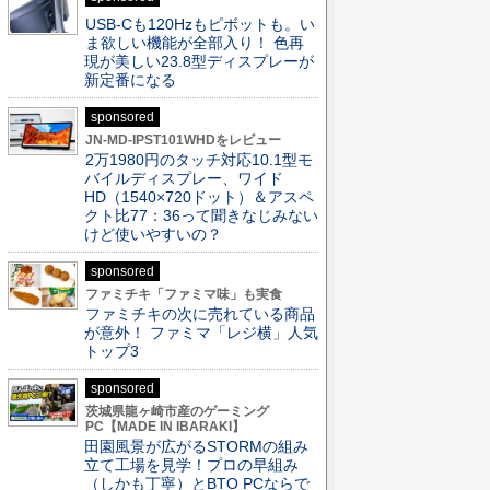
USB-Cも120Hzもピボットも。い
ま欲しい機能が全部入り！ 色再
現が美しい23.8型ディスプレーが
新定番になる
sponsored
JN-MD-IPST101WHDをレビュー
2万1980円のタッチ対応10.1型モ
バイルディスプレー、ワイド
HD（1540×720ドット）＆アスペ
クト比77：36って聞きなじみない
けど使いやすいの？
sponsored
ファミチキ「ファミマ味」も実食
ファミチキの次に売れている商品
が意外！ ファミマ「レジ横」人気
トップ3
sponsored
茨城県龍ヶ崎市産のゲーミング
PC【MADE IN IBARAKI】
田園風景が広がるSTORMの組み
立て工場を見学！プロの早組み
（しかも丁寧）とBTO PCならで