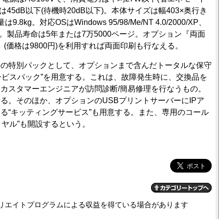
45dB以下(待機時20dB以下)。本体サイズは幅403×奥行き
9.8kg。対応OSはWindows 95/98/Me/NT 4.0/2000/XP、
r 2003。製品寿命は5年または7万5000ページ。オプション『両面
』(価格は9800円)を利用すれば両面印刷も行なえる。
時の特別パックとして、オプションまで含んだトータルな保守
Tサービスパック”を用意する。これは、故障発生時に、交換品を
カスタマーエンジニアが訪問診断/簡易修理を行なうもの。
る。そのほか、オプションのUSBプリントサーバーにIPア
る“キッティングサービス”も用意する。また、専用のコール
ダイヤル”も開設するという。
リエイトプログラムによる収益を得ている場合があります