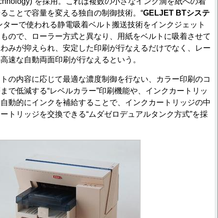
Dot Technology)”を採用。これは複数の小さなインク滴を紙への着
ることで容量を変える独自の制御技術。“
GELJET BTシステ
ンターで使われる静電吸着ベルト搬送技術をインクジェット
たもので、ローラー方式と異なり、用紙をベルトに吸着させて
たわみが抑えられ、安定した印刷が行なえるだけでなく、レー
の高速な自動両面印刷が行なえるという。
ントの内容に応じて最適な濃度制御を行ない、カラー印刷のコ
まで低減する“レベルカラー”印刷機能や、インクカートリッ
に自動的にインクを補給することで、インクカートリッジの中
ートリッジを交換できる“ムダゼロデュアルタンク方式”を採