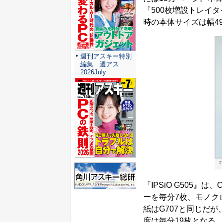
『500枚増設トレイタ
時の本体サイズは幅490
週刊アスキー特別
編集 週アス
2026July
『
『IPSiO G505』
ーを毎分7枚、モノク
紙はG707と同じだ
度は毎分19枚となる。