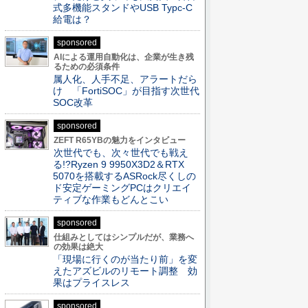
式多機能スタンドやUSB Typc-C
給電は？
sponsored
AIによる運用自動化は、企業が生き残
るための必須条件
属人化、人手不足、アラートだら
け 「FortiSOC」が目指す次世代
SOC改革
sponsored
ZEFT R65YBの魅力をインタビュー
次世代でも、次々世代でも戦え
る!?Ryzen 9 9950X3D2＆RTX
5070を搭載するASRock尽くしの
ド安定ゲーミングPCはクリエイ
ティブな作業もどんとこい
sponsored
仕組みとしてはシンプルだが、業務へ
の効果は絶大
「現場に行くのが当たり前」を変
えたアズビルのリモート調整 効
果はプライスレス
sponsored