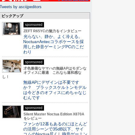
Tweets by asciijpeditors
ピックアップ
sponsored
ZEFT R65YCの魅力をインタビュー
光らない、静か、よく冷える。
Noctua×Antecコラボケースを採
用した静音ゲーミングPCのこだ
わり
sponsored
才色兼備なヤマハの無線APはモダンな
オフィスに最適 これなら違和感な
し！
無線APにデザインは不要です
か？ ブラックスケルトンモデル
は今どきのオフィスにめちゃなじ
むんです
sponsored
Silent Master Noctua Edition X870A
をレビュー
ファンが12基もあるのにほとんど
の活用シーンで35dB以下、サイ
コムのNoctua尽くし静音ゲーミン