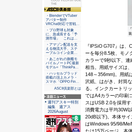
仕組みと...
COCO VILLA on GOE
THE
ASCII倶楽部
・BlenderでVTuber
アバター制作
VRChat対応で苦戦…
『
・プロ野球も対象
装
に、急成長する「予
測市場」 これは…
・アマゾン配送を支
『IPSiO G707』
える物流大手、ステ
ーを毎分8.5枚、モ
ーブルコイン企業…
・あこがれの旗艦モ
カラーで9秒以下、連続
バイルノートPC最新
相当。用紙サイズは、官
モデル=「ThinkPa…
・ハッセルブラッド
148～356mm)。
搭載の頂上カメラ・
沢紙、はがき、封筒な
スマホ「OPPO Fin…
る。インクカートリッ
ASCII倶楽部とは
ではA4カラーの印刷コ
注目ニュース
週刊アスキー特別
スはUSB 2.0を採
編集 週アス
消費電力は平均30W以
2026August
20dB以下)。本体サイ
はWindows 95/98/M
たは15万ページ。本