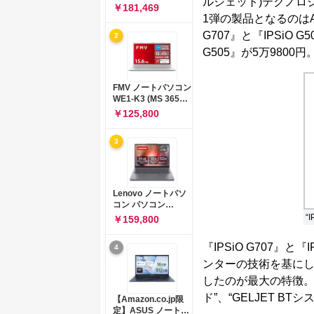
ルジェット)テクノロジ
コン 15-fd 15.6イン
￥181,469
チ インテル Core 5
1弾の製品となるのは
120U メモリ16GB
G707』と『IPSiO G
2
SSD512GB
Windows 11
G505』が5万9800
Microsoft Office
2024搭載 WPS
Office搭載 カメラシ
FMV ノートパソコン
ャッター 指紋認証 薄
WE1-K3 (MS 365
型 Copilotキー搭載
Personal/Copilotキ
￥125,800
ナチュラルシルバー
ー搭載/Win 11/15.6
(BJ0M5PA-AAAI)
型/Core
3
i5/16GB/SSD
512GB/ホワイト)
FMVWK3E15W_AZ
Lenovo ノートパソ
コン パソコン
IdeaPad Slim 3 14.0
“
￥159,800
インチ AMD
Ryzen™ 5 8640HS
『IPSiO G707』
4
メモリ16GB
SSD512GB
ンターの技術を基にした
Microsoft 365 試用
したのが最大の特徴。同
版 Windows11 バッ
テリー駆動12.6時間
ド”、“GELJET B
【Amazon.co.jp限
重量1.39kg ルナグレ
定】ASUS ノートパ