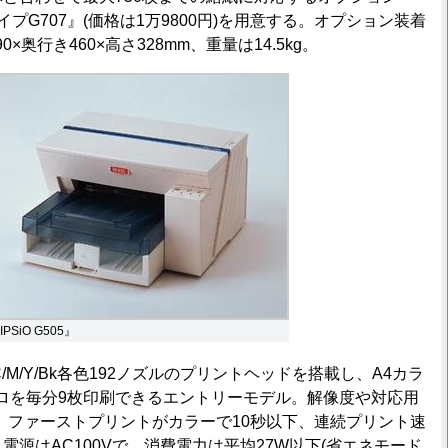
イプG707』(価格は1万9800円)を用意する。オプション装着
×奥行き460×高さ328mm、重量は14.5kg。
IPSiO G505』
は、C/M/Y/Bk各色192ノズルのプリントヘッドを搭載し、A4カラ
ロを毎分9枚印刷できるエントリーモデル。解像度や対応用
が、ファーストプリントがカラーで10秒以下、連続プリント速
電源はAC100Vで、消費電力は平均27W以下(省エネモード