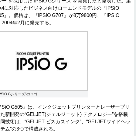
ー”を採用した“IPSiO Gシリーズ”を開発したと発表した。第
A4に対応したビジネス向けローエンドモデルの『IPSiO
505』。価格は、『IPSiO G707』が8万9800円、『IPSiO
円。2004年2月に発売する。
IPSiO Gシリーズ”のロゴ
と『IPSiO G505』は、インクジェットプリンターとレーザープリ
新開発の“GELJET(ジェルジェット) テクノロジー”を搭載
技術は、“GELJET ビスカスインク”、“GELJETワイドヘッ
Tシステム”の3つで構成される。