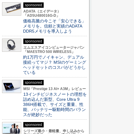
sponsored
ADATA（エイデータ）
「AD5U480016G-D」
価格高騰の今こそ「安心できる」
メモリを。信頼と実績のADATA
DDR5メモリを導入しよう
sponsored
エムエスアイコンピュータージャパン
「MAESTRO 500 WIRELESS」
約1万円でノイキャン、デュアル
接続ってマジ？ MSIのゲーミング
ヘッドセットのコスパがどうかし
ている
sponsored
MSI「Prestige 13 AI+ A3M」レビュー
13インチビジネスノートの理想を
詰め込んだ新型、Core Ultra 9
386H搭載で、サイズと重量、性
能、バッテリー駆動時間のバラン
スが絶妙だった
sponsored
シリーズ最小・最軽量、申し込みから