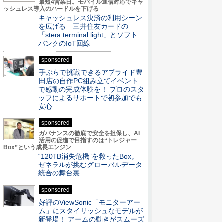
最短4営業日。モバイル通信対応でキャ
ッシュレス導入のハードルを下げる
キャッシュレス決済の利用シーン
を広げる 三井住友カードの
「stera terminal light」とソフト
バンクのIoT回線
sponsored
手ぶらで挑戦できるアプライド豊
田店の自作PC組み立てイベント
で感動の完成体験を！ プロのスタ
ッフによるサポートで初参加でも
安心
sponsored
ガバナンスの徹底で安全を担保し、AI
活用の促進で目指すのは“トレジャー
Box”という成長エンジン
“120TB消失危機”を救ったBox。
ゼネラルが挑むグローバルデータ
統合の舞台裏
sponsored
好評のViewSonic「モニターアー
ム」にスタイリッシュなモデルが
新登場！ アームの動きがスムーズ