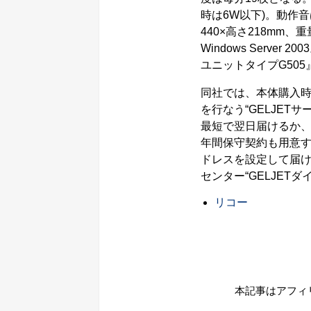
時は6W以下)。動作音は
440×高さ218mm、重量は
Windows Serve
ユニットタイプG505
同社では、本体購入
を行なう“GELJE
最短で翌日届けるか、
年間保守契約も用意す
ドレスを設定して届け
センター“GELJET
リコー
本記事はアフィ