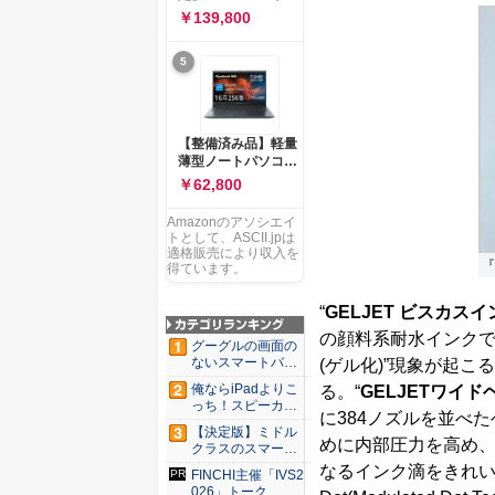
ー 83K9003JJP ノー
ソコン Vivobook 15
￥139,800
トPC
M1502NAQ 15.6イ
ンチ AMD Ryzen 7
5
170 メモリ16GB
SSD 512GB
Microsoft 365
Personal (24か月版)
搭載 Windows 11 重
【整備済み品】軽量
量1.7kg Wi-Fi 6E ク
薄型ノートパソコン
ワイエットブルー
dynabook G83 ■
￥62,800
M1502NAQ-
13.3型
R7165BUWS
FHD(1920x1080) -
Amazonのアソシエイ
高性能第11世代Core
トとして、ASCII.jpは
i5-1135G7 - メモリ
適格販売により収入を
『
16GB - SSD 256GB
得ています。
- Webカメラ -
WiFi&Bluetooth -
“
GELJET ビスカスイ
USB Type-C - MS
の顔料系耐水インクで
Office 2021 - Win11
グーグルの画面の
搭載
ないスマートバン
(ゲル化)”現象が起
ド「Go...
俺ならiPadよりこ
る。“
GELJETワイド
っち！スピーカー
に384ノズルを並べ
9個...
【決定版】ミドル
めに内部圧力を高め
クラスのスマート
フォンの...
なるインク滴をきれい
FINCHI主催「IVS2
026」トーク...