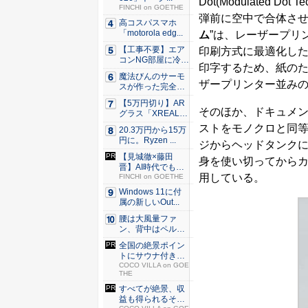
Dot(Modulated 
FINCHI on GOETHE
弾前に空中で合体させ
高コスパスマホ
「motorola edg...
ム
”は、レーザープリ
【工事不要】エア
印刷方式に最適化し
コンNG部屋に冷房
印字するため、紙の
を！ ...
魔法びんのサーモ
ザープリンター並み
スが作った完全遮
光100...
【5万円切り】AR
そのほか、ドキュメ
グラス「XREAL
x...
ストをモノクロと同等
20.3万円から15万
円に。Ryzen ...
ジからヘッドタンク
【見城徹×藤田
身を使い切ってからカ
晋】AI時代でも変
用している。
わらない...
FINCHI on GOETHE
Windows 11に付
属の新しいOut...
腰は大風量ファ
ン、背中はペルチ
ェ冷却。ダ...
全国の絶景ポイン
トにサウナ付きの
シェア別...
COCO VILLA on GOE
THE
すべてが絶景、収
益も得られるその