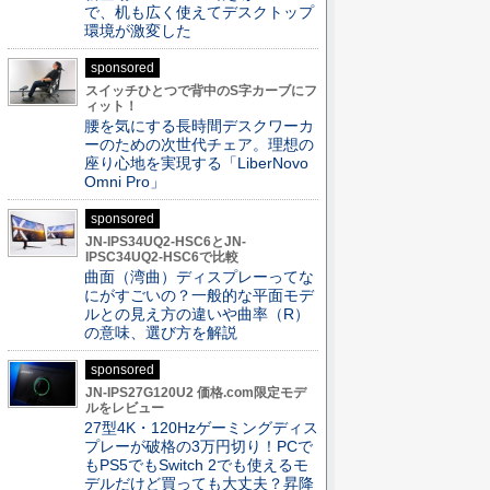
で、机も広く使えてデスクトップ
環境が激変した
sponsored
スイッチひとつで背中のS字カーブにフ
ィット！
腰を気にする長時間デスクワーカ
ーのための次世代チェア。理想の
座り心地を実現する「LiberNovo
Omni Pro」
sponsored
JN-IPS34UQ2-HSC6とJN-
IPSC34UQ2-HSC6で比較
曲面（湾曲）ディスプレーってな
にがすごいの？一般的な平面モデ
ルとの見え方の違いや曲率（R）
の意味、選び方を解説
sponsored
JN-IPS27G120U2 価格.com限定モデ
ルをレビュー
27型4K・120Hzゲーミングディス
プレーが破格の3万円切り！PCで
もPS5でもSwitch 2でも使えるモ
デルだけど買っても大丈夫？昇降