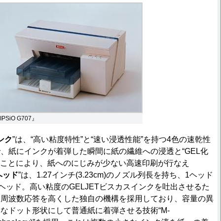
IPSiO G707』
ンク
”は、“高い粘度特性”と“速い浸透性能”を持つ4色の速乾性
、紙にインクが着弾した瞬間に紙の繊維への浸透と“GEL化
こることにより、紙へのにじみが少ない高速印刷が行なえ
ヘッド
”は、1.27インチ(3.23cm)のノズル列長を持ち、1ヘッド
たヘッド。高い粘度のGELJETビスカスインクを吐出させるた
、周波数応答を高くした独自の機構を採用しており、容量の異
なドット形状にして普通紙に着弾させる技術“M-