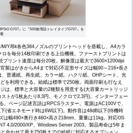
IPSiO G707』に『500枚増設トレイタイプG707』を
着
は、C/M/Y/Bk各色384ノズルのプリントヘッドを搭載し、A4カラ
ノクロを毎分14枚印刷できる上位機種。ファーストプリントは
プリント速度は毎分20枚。解像度は最大で3600×1200dpi
製はがきからA4まで対応(不定形サイズは幅90～216×長さ
用紙は、普通紙、再生紙、カラー紙、ハクリ紙、OHPシート、光
どを利用できる。給紙は標準で250枚。両面印刷も行なえ
ジは、標準と大容量の2種類を用意する(大容量カートリッジ
ストが1枚あたり8.3円、モノクロで2.3円)。インターフェー
用する。ページ記述言語はRPCSラスター。電源はAC100Vで、
下(省エネモード時は6W以下)。動作音は48dB以下(待機時
ズは幅490×奥行き460×高さ218mm、重量は11kg。対応OS
e/NT 4.0/2000/XP、Windows Server 2003。製品寿命は5年ま
体と合わせて最大750枚までの給紙に対応するオプション