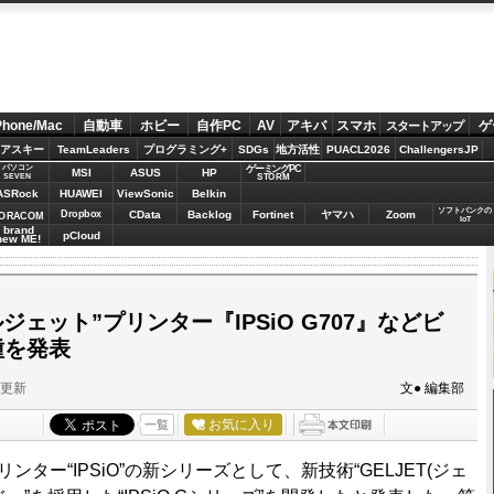
Phone/Mac
自動車
ホビー
自作PC
AV
アキバ
スマホ
ゲ
スタートアップ
アスキー
TeamLeaders
プログラミング+
SDGs
地方活性
PUACL2026
ChallengersJP
パソコン
ゲーミングPC
MSI
ASUS
HP
STORM
SEVEN
ASRock
HUAWEI
ViewSonic
Belkin
ソフトバンクの
Dropbox
CData
Backlog
Fortinet
ヤマハ
Zoom
ORACOM
IoT
brand
pCloud
new ME!
ジェット”プリンター『IPSiO G707』などビ
種を発表
分更新
文● 編集部
お気に入り
一覧
リンター“IPSiO”の新シリーズとして、新技術“GELJET(ジェ