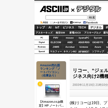
ASCII.jp
デジタル
トップ
AI
IoT
ビジネス
TECH
デジタル
i
アスキーキッズ
格安SIM
家電ASCII
アスキーグルメ
週刊
FMV
mouse
iiyamaPC
Sycom
PC
ELECOM
AMD
ASUS ROG
Digital
GIGABYTE
JAWS
Acrobat
kintone
Azure
Business
S
JAPANNEXT
マカフィー
キヤノンMJ
ソフマップ
Special
Amazon売れ筋
ランキング「ノ
リコー、“ジェル
ートパソコン」
ジネス向け2機
（在庫あり）
1
2003年11月19日 21時10
【Amazon.co.jp限
(株)リコーは19日、プ
定】HP ノートパソ