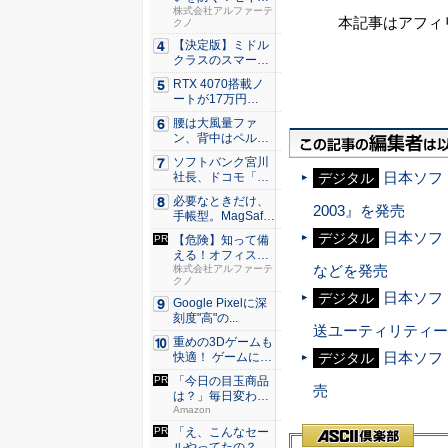
リティ実...
株式会社アルファーテ
本記事はアフィ
クノ
【決定版】ミドル
クラスのスマート
フォンの...
RTX 4070搭載ノ
ートが17万円
台。...
腰は大風量ファ
ン、背中はペルチ
ェ冷却。ダ...
ソフトバンク宮川
日本ソフ
社長、ドコモ「ah
デジタル
amo...
必要なときだけ、
2003』を発売
手帳型。MagSaf
e・...
日本ソフト
デジタル
【危険】知って備
える！オフィスの
などを発売
セキュリ...
株式会社アルファーテ
クノ
日本ソフ
デジタル
Google Pixelに深
刻度"高"の...
送ユーティリティー
重めの3Dゲームも
日本ソフト
デジタル
快適！ ゲームに強
いH...
「今日の目玉商品
売
は？」毎日変わる
Amaz...
Amazon
「え、こんなセー
ルやってたの？」