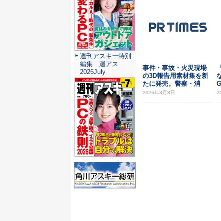
週刊アスキー特別
編集 週アス
事件・事故・火災現場
2026July
の3D報告用素材集を新
な
たに発売。警察・消
G
防・自治体等での報告...
2026年8月3日
2