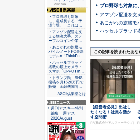
80％O...
Amazon
プロ野球も対象に
ASCII倶楽部
・プロ野球も対象
に、急成長する「予
測市場」 これは…
・アマゾン配送を支
える物流大手、ステ
ーブルコイン企業…
・あこがれの旗艦モ
この記事を読まれたあな
バイルノートPC最新
モデル=「ThinkPa…
・ハッセルブラッド
搭載の頂上カメラ・
スマホ「OPPO Fin…
・トランプ氏、SNS
投稿を月1620万円で
販売 金融機関向…
ASCII倶楽部とは
【経営者必見】出社し
注目ニュース
週刊アスキー特別
たくなる！社員を活か
編集 週アス
す空間術
2026August
PR(株式会社アルファーテクノ)
P