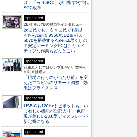
け 「FortiSOC」が目指す次世代
SOC改革
sponsored
ZEFT R65YBの魅力をインタビュー
次世代でも、次々世代でも戦え
る!?Ryzen 9 9950X3D2＆RTX
5070を搭載するASRock尽くしの
ド安定ゲーミングPCはクリエイ
ティブな作業もどんとこい
sponsored
仕組みとしてはシンプルだが、業務へ
の効果は絶大
「現場に行くのが当たり前」を変
えたアズビルのリモート調整 効
果はプライスレス
sponsored
USB-Cも120Hzもピボットも。い
ま欲しい機能が全部入り！ 色再
現が美しい23.8型ディスプレーが
新定番になる
sponsored