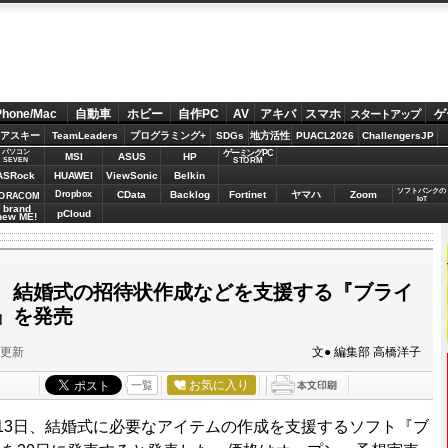
Phone/Mac
自動車
ホビー
自作PC
AV
アキバ
スマホ
ゲ
スタートアップ
アスキー
TeamLeaders
プログラミング+
SDGs
地方活性
PUACL2026
ChallengersJP
パソコン
ゲーミングPC
MSI
ASUS
HP
STORM
SEVEN
ASRock
HUAWEI
ViewSonic
Belkin
ソフトバンクの
Dropbox
CData
Backlog
Fortinet
ヤマハ
Zoom
ORACOM
IoT
brand
pCloud
new ME!
、結婚式の招待状作成などを支援する『ブライ
』を発売
分更新
文● 編集部 高橋洋子
お気に入り
一覧
は13日、結婚式に必要なアイテムの作成を支援するソフト『ブ