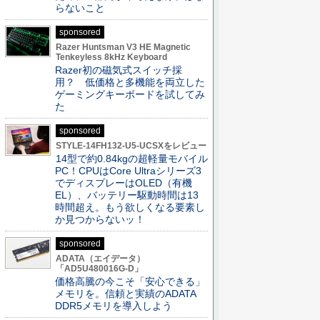
らないこと
sponsored
Razer Huntsman V3 HE Magnetic
Tenkeyless 8kHz Keyboard
Razer初の磁気式スイッチ採
用？ 低価格と多機能を両立した
ゲーミングキーボードを試してみ
た
sponsored
STYLE-14FH132-U5-UCSXをレビュー
14型で約0.84kgの超軽量モバイル
PC！CPUはCore Ultraシリーズ3
でディスプレーはOLED（有機
EL）、バッテリー駆動時間は13
時間超え。もう欲しくなる要素し
か見つからないッ！
sponsored
ADATA（エイデータ）
「AD5U480016G-D」
価格高騰の今こそ「安心できる」
メモリを。信頼と実績のADATA
DDR5メモリを導入しよう