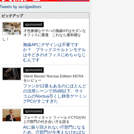
Tweets by asciijpeditors
ピックアップ
sponsored
才色兼備なヤマハの無線APはモダンな
オフィスに最適 これなら違和感な
し！
無線APにデザインは不要です
か？ ブラックスケルトンモデル
は今どきのオフィスにめちゃなじ
むんです
sponsored
Silent Master Noctua Edition X870A
をレビュー
ファンが12基もあるのにほとんど
の活用シーンで35dB以下、サイ
コムのNoctua尽くし静音ゲーミン
グPCがすごすぎた
sponsored
フォーティネット フィールドCTOがAI
とIT部門の付き合い方を語る
AIに振り回されないIT部門になる
ため、IT部門が今考えなければな