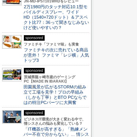
JN-MD-IPST101WHDをレビュー
2万1980円のタッチ対応10.1型モ
バイルディスプレー、ワイド
HD（1540×720ドット）＆アスペ
クト比77：36って聞きなじみない
けど使いやすいの？
sponsored
ファミチキ「ファミマ味」も実食
ファミチキの次に売れている商品
が意外！ ファミマ「レジ横」人気
トップ3
sponsored
茨城県龍ヶ崎市産のゲーミング
PC【MADE IN IBARAKI】
田園風景が広がるSTORMの組み
立て工場を見学！プロの早組み
（しかも丁寧）とBTO PCならで
はの特注PCパーツに大興奮
sponsored
ビジネスIT環境が大きく変わる中で、
情シスさんの悩みも変化している？
「IT機器が高すぎる」「熟練メン
バー不在で分からない」… 情シス