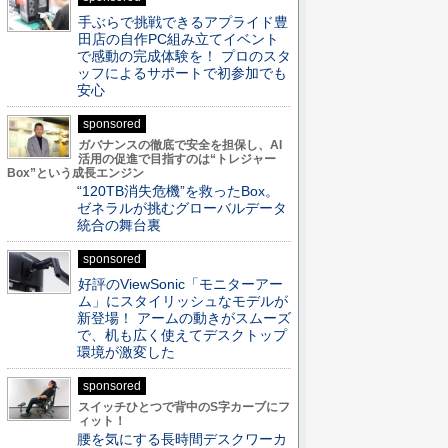
手ぶらで挑戦できるアプライド豊
田店の自作PC組み立てイベント
で感動の完成体験を！ プロのスタ
ッフによるサポートで初参加でも
安心
sponsored
ガバナンスの徹底で安全を担保し、AI
活用の促進で目指すのは“トレジャー
Box”という成長エンジン
“120TB消失危機”を救ったBox。
ゼネラルが挑むグローバルデータ
統合の舞台裏
sponsored
好評のViewSonic「モニターアー
ム」にスタイリッシュなモデルが
新登場！ アームの動きがスムーズ
で、机も広く使えてデスクトップ
環境が激変した
sponsored
スイッチひとつで背中のS字カーブにフ
ィット！
腰を気にする長時間デスクワーカ