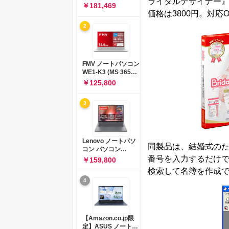
ライダルデザイナー』
コン 15-fd 15.6イン
￥181,469
チ インテル Core 5
価格は3800円。対応OSは
120U メモリ16GB
2
SSD512GB
Windows 11
Microsoft Office
2024搭載 WPS
Office搭載 カメラシ
FMV ノートパソコン
ャッター 指紋認証 薄
WE1-K3 (MS 365
型 Copilotキー搭載
Personal/Copilotキ
￥125,800
ナチュラルシルバー
ー搭載/Win 11/15.6
(BJ0M5PA-AAAI)
型/Core
3
i5/16GB/SSD
512GB/ホワイト)
FMVWK3E15W_AZ
Lenovo ノートパソ
同製品は、結婚式のた
コン パソコン
IdeaPad Slim 3 14.0
番号を入力するだけで
￥159,800
インチ AMD
検索して名簿を作成
Ryzen™ 5 8640HS
4
メモリ16GB
SSD512GB
Microsoft 365 試用
版 Windows11 バッ
テリー駆動12.6時間
【Amazon.co.jp限
重量1.39kg ルナグレ
定】ASUS ノートパ