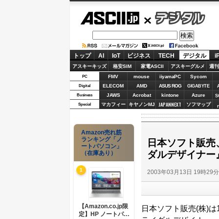
ASCII.jp
デジタル
トップ
AI
IoT
ビジネス
TECH
デジタル
i
アスキーキッズ
格安SIM
家電ASCII
アスキーグルメ
週刊
FMV
mouse
iiyamaPC
Sycom
PC
ELECOM
AMD
ASUS ROG
Digital
GIGABYTE
JAWS
Acrobat
kintone
Azure
Business
S
JAPANNEXT
マカフィー
キヤノンMJ
ソフマップ
Special
Amazon売れ筋
ランキング「ノ
日本ソフト販売
ートパソコン」
ダルデザイナー
（在庫あり）
1
2003年03月13日 19時29
【Amazon.co.jp限
日本ソフト販売(株)
定】HP ノートパソ