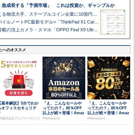
、急成長する「予測市場」 これは投資か、ギャンブルか
アマゾン配送を支える物流大手、ステーブルコイン企業に10億円投資のワケ
あこがれの旗艦モバイルノートPC最新モデル=「ThinkPad X1 Carbon Gen 14 Aura Edition」実機レビュー
ハッセルブラッド搭載の頂上カメラ・スマホ「OPPO Find X9 Ultra」実写レビュー=プロが本気で徹底撮影しました!!
たへのオススメ
【基本解説】5分でわか
「え、こんなセールや
「え、こんなセールや
るオフィスセキュリテ
ってたの？」80％OFF
ってたの？」80％OFF
ィ
以上が続々登場！Amaz
以上が続々登場！Amaz
onの本気が...
onの本気が...
R(株式会社アルファーテクノ)
PR(Amazon)
PR(Amazon)