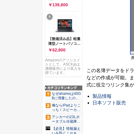
ー 83K9003JJP ノー
ソコン Vivobook 15
￥139,800
トPC
M1502NAQ 15.6イ
ンチ AMD Ryzen 7
5
170 メモリ16GB
SSD 512GB
Microsoft 365
Personal (24か月版)
搭載 Windows 11 重
【整備済み品】軽量
量1.7kg Wi-Fi 6E ク
薄型ノートパソコン
ワイエットブルー
dynabook G83 ■
￥62,800
M1502NAQ-
13.3型
R7165BUWS
FHD(1920x1080) -
Amazonのアソシエイ
高性能第11世代Core
トとして、ASCII.jpは
i5-1135G7 - メモリ
適格販売により収入を
この名簿データをドラ
16GB - SSD 256GB
得ています。
などの作成が可能。
- Webカメラ -
WiFi&Bluetooth -
式に役立つリンク集
USB Type-C - MS
Office 2021 - Win11
なぜahamoは40G
製品情報
搭載
Bに増量したの
日本ソフト販売
か ...
俺ならiPadよりこ
っち！スピーカー
9個...
アンカーの23Lポ
ータブル冷蔵庫が
Ama...
【必見】情報漏え
いを防ぐ！セキュ