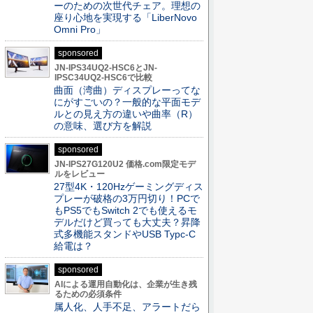
ーのための次世代チェア。理想の
座り心地を実現する「LiberNovo
Omni Pro」
sponsored
JN-IPS34UQ2-HSC6とJN-
IPSC34UQ2-HSC6で比較
曲面（湾曲）ディスプレーってな
にがすごいの？一般的な平面モデ
ルとの見え方の違いや曲率（R）
の意味、選び方を解説
sponsored
JN-IPS27G120U2 価格.com限定モデ
ルをレビュー
27型4K・120Hzゲーミングディス
プレーが破格の3万円切り！PCで
もPS5でもSwitch 2でも使えるモ
デルだけど買っても大丈夫？昇降
式多機能スタンドやUSB Typc-C
給電は？
sponsored
AIによる運用自動化は、企業が生き残
るための必須条件
属人化、人手不足、アラートだら