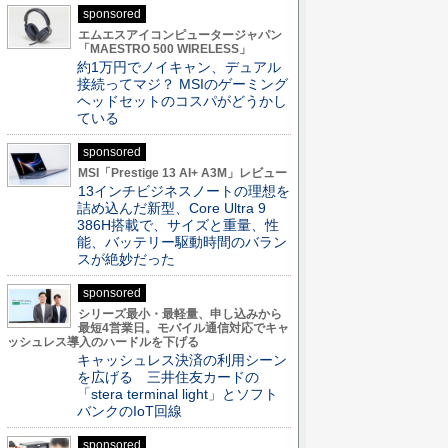
sponsored
エムエスアイコンピュータージャパン
「MAESTRO 500 WIRELESS」
約1万円でノイキャン、デュアル
接続ってマジ？ MSIのゲーミング
ヘッドセットのコスパがどうかし
ている
sponsored
MSI「Prestige 13 AI+ A3M」レビュー
13インチビジネスノートの理想を
詰め込んだ新型、Core Ultra 9
386H搭載で、サイズと重量、性
能、バッテリー駆動時間のバラン
スが絶妙だった
sponsored
シリーズ最小・最軽量、申し込みから
最短4営業日。モバイル通信対応でキャ
ッシュレス導入のハードルを下げる
キャッシュレス決済の利用シーン
を広げる 三井住友カードの
「stera terminal light」とソフト
バンクのIoT回線
sponsored