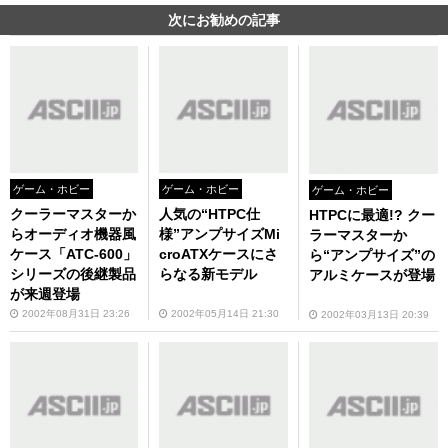
次にお勧めの記事
ゲーム・ホビー
ゲーム・ホビー
ゲーム・ホビー
クーラーマスターか
人気の“HTPC仕
HTPCに最適!? クー
らオーディオ機器風
様”アンプサイズMi
ラーマスターか
ケース「ATC-600」
croATXケースにさ
ら“アンプサイズ”の
シリーズの後継製品
らなる新モデル
アルミケースが登場
が来週登場
2002年08月31日 23:26
2002年05月14日 21:30
2002年03月13日 20:39