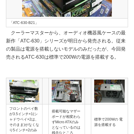
「ATC-630-B21」
クーラーマスターから、オーディオ機器風ケースの最
新作「ATC-630」シリーズが明日から発売される。従来
の製品は電源を搭載しないモデルのみだったが、今回発
売されるATC-630は標準で200Wの電源を搭載する。
フロントのベイ数
搭載可能なマザー
が3.5インチ×1(シ
ボードが相変わら
ャドウベイ×2は、
標準で200Wの 電
ずMicro ATXのみ
そのまま)がなくな
源を搭載する
となっているのは
り5インチ×2のみ
残念なところ