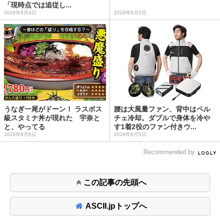
「現時点では追従し...
2026年8月4日
2026年8月5日
うなぎ一尾がドーン！ ラスボス
腰は大風量ファン、背中はペル
級スタミナ丼が現れた 宇奈と
チェ冷却。ダブルで身体を冷や
と、やってる
す1着2役のファン付きウ...
2026年8月6日
2026年8月5日
Recommended by
この記事の先頭へ
ASCII.jpトップへ