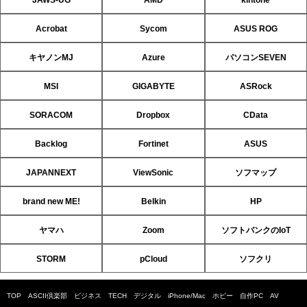
Acrobat
Sycom
ASUS ROG
キヤノンMJ
Azure
パソコンSEVEN
MSI
GIGABYTE
ASRock
SORACOM
Dropbox
CData
Backlog
Fortinet
ASUS
JAPANNEXT
ViewSonic
ソフマップ
brand new ME!
Belkin
HP
ヤマハ
Zoom
ソフトバンクのIoT
STORM
pCloud
ソフクリ
TOP
ASCII倶楽部
ビジネス
TECH
デジタル
iPhone/Mac
ホビー
自作PC
AV