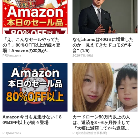
「え、こんなセールやってた
なぜahamoは40GBに増量した
の？」80％OFF以上が続々登
のか 見えてきたドコモの“本
場！Amazonの本気が...
音” (1/5)
PR(Amazon)
2026年8月6日
Amazon今日も見逃せない！8
カードローン50万円以上の人
0%OFF以上が続々登場
は、返済を3～6ヶ月停止して
『大幅に減額してから返済...
PR(Amazon)
PR(渋谷法務総合事務所)