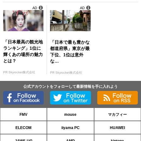
AD
AD
「日本最高の観光地
「日本で最も豊かな
ランキング」1位に
都道府県」東京が最
輝くあの場所の魅力
下位、1位は意外
とは？
な…
PR Skyrocket株式会社
PR Skyrocket株式会社
公式アカウントをフォローして最新情報を手に入れよう
FMV
mouse
マカフィー
ELECOM
iiyama PC
HUAWEI
JAWS-UG
AMD
kintone