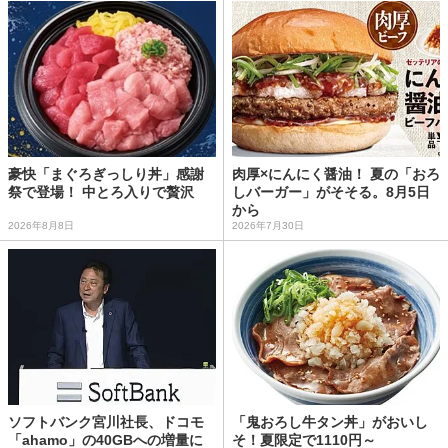
豪快「まぐろぎっしり丼」感謝
肉厚×にんにく醤油！ 夏の「おろ
祭で登場！ 中とろ入りで贅沢
しバーガー」がそそる。8月5日
から
2026年8月8日
2026年7月30日
ソフトバンク宮川社長、ドコモ
「鬼おろし牛タン丼」がおいし
「ahamo」の40GBへの増量に
そ！夏限定で1110円～