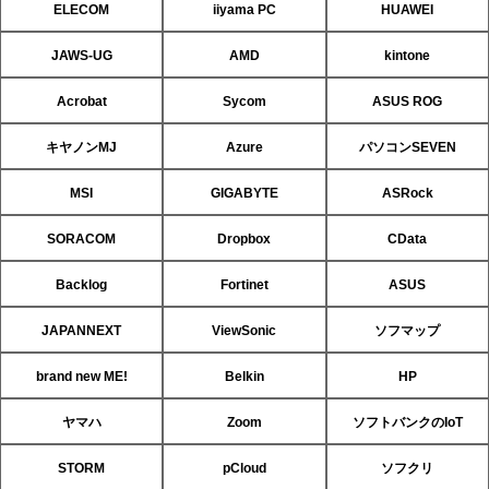
ELECOM
iiyama PC
HUAWEI
JAWS-UG
AMD
kintone
Acrobat
Sycom
ASUS ROG
キヤノンMJ
Azure
パソコンSEVEN
MSI
GIGABYTE
ASRock
SORACOM
Dropbox
CData
Backlog
Fortinet
ASUS
JAPANNEXT
ViewSonic
ソフマップ
brand new ME!
Belkin
HP
ヤマハ
Zoom
ソフトバンクのIoT
STORM
pCloud
ソフクリ