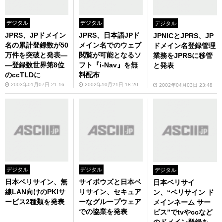
デジタル
デジタル
デジタル
JPRS、JPドメイン
JPRS、日本語JPド
JPNICとJPRS、JP
名の累計登録数が50
メイン名でのウェブ
ドメイン名登録管理
万件を突破と発表―
閲覧が可能となるソ
業務をJPRSに移管
―登録数世界第8位
フト『i-Nav』を無
と発表
のccTLDに
料配布
2003年01月07日 21:16
2002年10月21日 18:20
2002年04月03日 23:48
デジタル
デジタル
デジタル
日本ベリサイン、無
サイボウズと日本ベ
日本ベリサイ
線LAN向けのPKIサ
リサイン、セキュア
ン、“ベリサイン ド
ービス2種類を発表
ーなグループウェア
メインネーム サー
での協業を発表
ビス”でtvやccなど