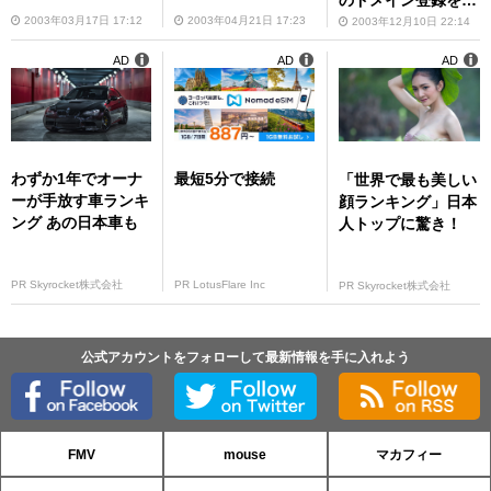
のドメイン登録を開
始
2003年03月17日 17:12
2003年04月21日 17:23
2003年12月10日 22:14
AD
AD
AD
わずか1年でオーナ
最短5分で接続
「世界で最も美しい
ーが手放す車ランキ
顔ランキング」日本
ング あの日本車も
人トップに驚き！
PR Skyrocket株式会社
PR LotusFlare Inc
PR Skyrocket株式会社
公式アカウントをフォローして最新情報を手に入れよう
FMV
mouse
マカフィー