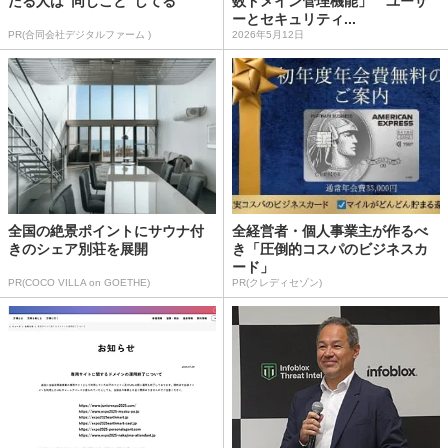
たる人は“同じこと”してる
数ドメイン管理機能」 ユーザ
ーとセキュリティ...
PR(合同会社デジタルファーム )
2026年5月12日
全国の絶景ポイントにサウナ付
全経営者・個人事業主が作るべ
きのシェア別荘を展開
き「圧倒的コスパのビジネスカ
ード」
PR(COCO VILLA on GOETHE)
PR(クレディセゾン)