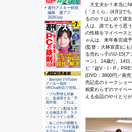
大丈夫か？本当にN
週刊アスキー特別
(「さくら」(4月))
編集 週アス
2026July
るのか？はじめて彼
人は、誰でもそう思
の性格をマイペース
ゃんは、来年春完成
(監督：大林宣彦)に
る売れっ子のU-15(
ーン)、14歳だ。1
ビ『超V・I・P』PRE
(DVD：3800円／
ASCII倶楽部
・BlenderでVTuber
売記念のトークショー
アバター制作
VRChat対応で苦戦…
相変わらずのマイペ
・プロ野球も対象
える会話のやりとり
に、急成長する「予
測市場」 これは…
・アマゾン配送を支
える物流大手、ステ
ーブルコイン企業…
・あこがれの旗艦モ
バイルノートPC最新
モデル=「ThinkPa…