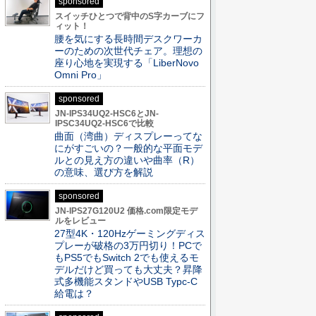
sponsored
スイッチひとつで背中のS字カーブにフ
ィット！
腰を気にする長時間デスクワーカ
ーのための次世代チェア。理想の
座り心地を実現する「LiberNovo
Omni Pro」
sponsored
JN-IPS34UQ2-HSC6とJN-
IPSC34UQ2-HSC6で比較
曲面（湾曲）ディスプレーってな
にがすごいの？一般的な平面モデ
ルとの見え方の違いや曲率（R）
の意味、選び方を解説
sponsored
JN-IPS27G120U2 価格.com限定モデ
ルをレビュー
27型4K・120Hzゲーミングディス
プレーが破格の3万円切り！PCで
もPS5でもSwitch 2でも使えるモ
デルだけど買っても大丈夫？昇降
式多機能スタンドやUSB Typc-C
給電は？