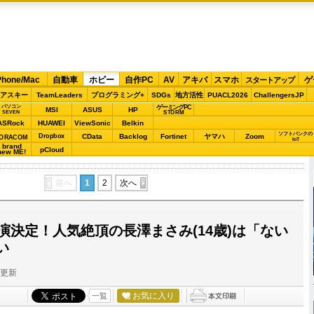
Phone/Mac
自動車
ホビー
自作PC
AV
アキバ
スマホ
ゲ
スタートアップ
アスキー
TeamLeaders
プログラミング+
SDGs
地方活性
PUACL2026
ChallengersJP
パソコン
ゲーミングPC
MSI
ASUS
HP
STORM
SEVEN
ASRock
HUAWEI
ViewSonic
Belkin
ソフトバンクの
Dropbox
CData
Backlog
Fortinet
ヤマハ
Zoom
ORACOM
IoT
brand
pCloud
new ME!
前へ
1
2
次へ
演決定！人気絶頂の長澤まさみ(14歳)は「ない
い
分更新
お気に入り
一覧