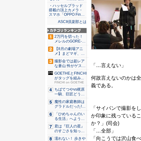
・ハッセルブラッド
搭載の頂上カメラ・
スマホ「OPPO Fin…
ASCII倶楽部とは
2万円を切った！
メレルのGORE-T
E...
【8月の劇場アニ
メ】まどマギ、13
年ぶり...
撮影会では超レア
「…言えない」
な蒼山 怜がゲスト
登場！...
GOETHEとFINCHI
何故言えないのかは
がタッグを組み...
FINCHI on GOETHE
義である。
ちばてつやvs梶原
一騎、巨匠どうし
のガチ...
魔性の家庭教師は
グラドルだった!?
「サイパンで撮影を
村雨...
「ひめちゃんのい
か印象に残っている
る生活」へようこ
か？」(司会)
そ！ 「...
君は『巨人の星』
「…全部」
のすごさを知って
いるか？...
「向こうでは沢山食
濡れない！ 歩きや