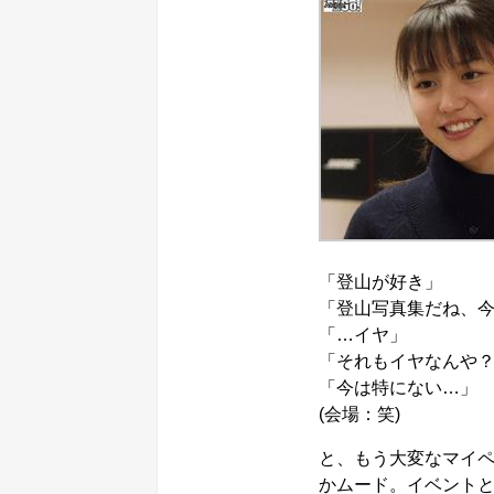
「登山が好き」
「登山写真集だね、今度
「…イヤ」
「それもイヤなんや？
「今は特にない…」
(会場：笑)
と、もう大変なマイ
かムード。イベント