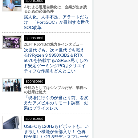
sponsored
AIによる運用自動化は、企業が生き残
るための必須条件
属人化、人手不足、アラートだら
け 「FortiSOC」が目指す次世代
SOC改革
sponsored
ZEFT R65YBの魅力をインタビュー
次世代でも、次々世代でも戦え
る!?Ryzen 9 9950X3D2＆RTX
5070を搭載するASRock尽くしの
ド安定ゲーミングPCはクリエイ
ティブな作業もどんとこい
sponsored
仕組みとしてはシンプルだが、業務へ
の効果は絶大
「現場に行くのが当たり前」を変
えたアズビルのリモート調整 効
果はプライスレス
sponsored
USB-Cも120Hzもピボットも。い
ま欲しい機能が全部入り！ 色再
現が美しい23.8型ディスプレーが