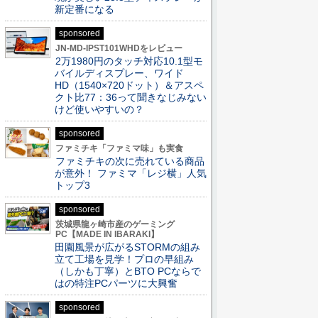
新定番になる
sponsored
JN-MD-IPST101WHDをレビュー
2万1980円のタッチ対応10.1型モ
バイルディスプレー、ワイド
HD（1540×720ドット）＆アスペ
クト比77：36って聞きなじみない
けど使いやすいの？
sponsored
ファミチキ「ファミマ味」も実食
ファミチキの次に売れている商品
が意外！ ファミマ「レジ横」人気
トップ3
sponsored
茨城県龍ヶ崎市産のゲーミング
PC【MADE IN IBARAKI】
田園風景が広がるSTORMの組み
立て工場を見学！プロの早組み
（しかも丁寧）とBTO PCならで
はの特注PCパーツに大興奮
sponsored