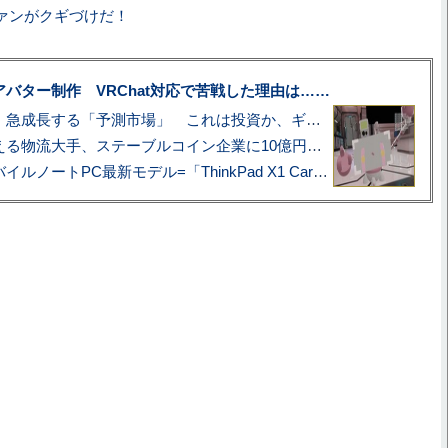
ファンがクギづけだ！
uberアバター制作 VRChat対応で苦戦した理由は……
プロ野球も対象に、急成長する「予測市場」 これは投資か、ギャンブルか
アマゾン配送を支える物流大手、ステーブルコイン企業に10億円投資のワケ
あこがれの旗艦モバイルノートPC最新モデル=「ThinkPad X1 Carbon Gen 14 Aura Edition」実機レビュー