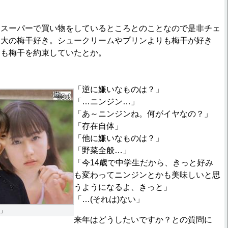
はスーパーで買い物をしているところとのことなので是非チェ
は大の梅干好き。シュークリームやプリンよりも梅干が好き
にも梅干を約束していたとか。
「逆に嫌いなものは？」
「…ニンジン…」
「あ～ニンジンね。何がイヤなの？」
「存在自体」
「他に嫌いなものは？」
「野菜全般…」
「今14歳で中学生だから、きっと好み
も変わってニンジンとかも美味しいと思
うようになるよ、きっと」
「…(それは)ない」
」
来年はどうしたいですか？との質問に