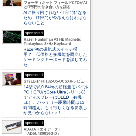
フォーティネット フィールドCTOがAI
とIT部門の付き合い方を語る
AIに振り回されないIT部門になる
ため、IT部門が今考えなければな
らないこと
sponsored
Razer Huntsman V3 HE Magnetic
Tenkeyless 8kHz Keyboard
Razer初の磁気式スイッチ採
用？ 低価格と多機能を両立した
ゲーミングキーボードを試してみ
た
sponsored
STYLE-14FH132-U5-UCSXをレビュー
14型で約0.84kgの超軽量モバイル
PC！CPUはCore Ultraシリーズ3
でディスプレーはOLED（有機
EL）、バッテリー駆動時間は13
時間超え。もう欲しくなる要素し
か見つからないッ！
sponsored
ADATA（エイデータ）
「AD5U480016G-D」