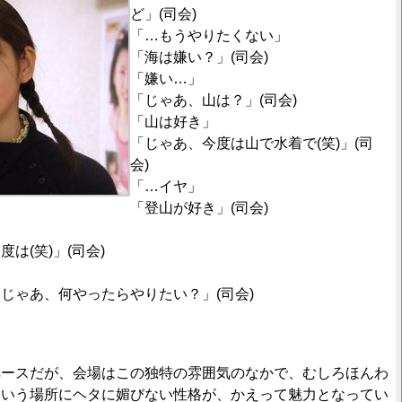
ど」(司会)
「…もうやりたくない」
「海は嫌い？」(司会)
「嫌い…」
「じゃあ、山は？」(司会)
「山は好き」
「じゃあ、今度は山で水着で(笑)」(司
会)
「…イヤ」
「登山が好き」(司会)
は(笑)」(司会)
じゃあ、何やったらやりたい？」(司会)
ペースだが、会場はこの独特の雰囲気のなかで、むしろほんわ
という場所にヘタに媚びない性格が、かえって魅力となってい