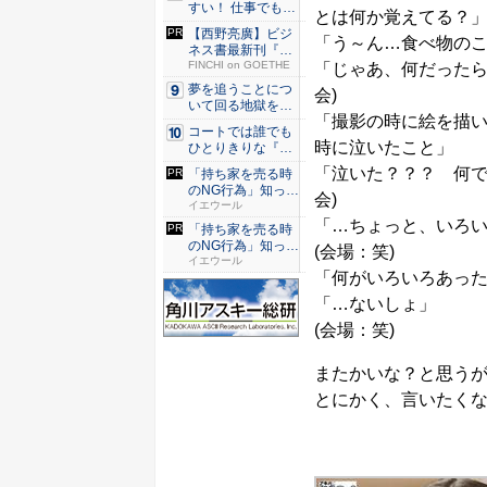
すい！ 仕事でも履
とは何か覚えてる？」(
ける...
【西野亮廣】ビジ
「う～ん…食べ物の
ネス書最新刊『北
極星 僕...
FINCHI on GOETHE
「じゃあ、何だったら
夢を追うことにつ
会)
いて回る地獄を描
「撮影の時に絵を描
く『二階...
コートでは誰でも
時に泣いたこと」
ひとりきりな『エ
ースをね...
「泣いた？？？ 何で
「持ち家を売る時
のNG行為」知って
会)
るだけ...
イエウール
「…ちょっと、いろ
「持ち家を売る時
のNG行為」知って
(会場：笑)
るだけ...
イエウール
「何がいろいろあった
「…ないしょ」
(会場：笑)
またかいな？と思う
とにかく、言いたく