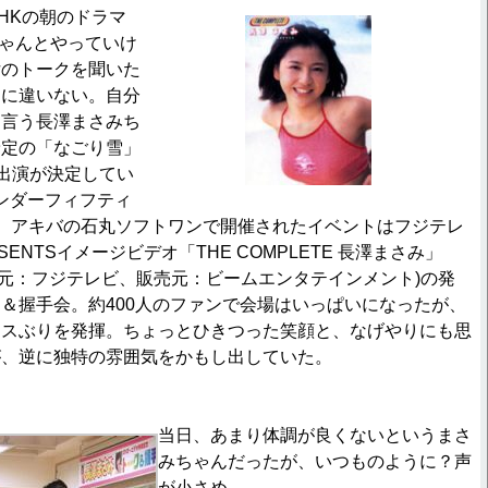
HKの朝のドラマ
でちゃんとやっていけ
女のトークを聞いた
うに違いない。自分
と言う長澤まさみち
予定の「なごり雪」
も出演が決定してい
アンダーフィフティ
4日、アキバの石丸ソフトワンで開催されたイベントはフジテレ
SENTSイメージビデオ「THE COMPLETE 長澤まさみ」
発売元：フジテレビ、販売元：ビームエンタテインメント)の発
＆握手会。約400人のファンで会場はいっぱいになったが、
ースぶりを発揮。ちょっとひきつった笑顔と、なげやりにも思
が、逆に独特の雰囲気をかもし出していた。
当日、あまり体調が良くないというまさ
みちゃんだったが、いつものように？声
が小さめ。