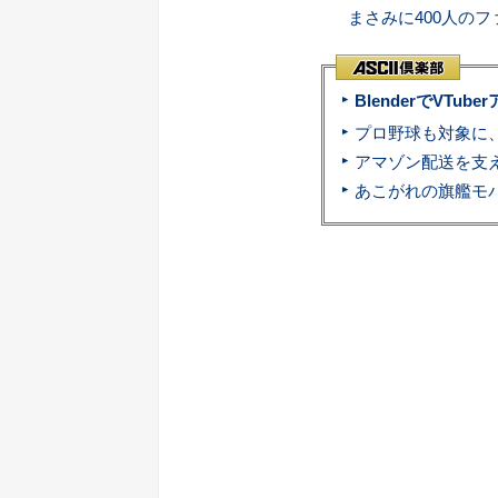
まさみに400人の
BlenderでVT