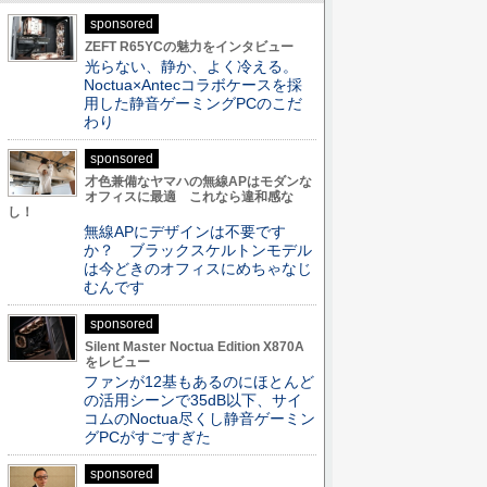
sponsored
ZEFT R65YCの魅力をインタビュー
光らない、静か、よく冷える。
Noctua×Antecコラボケースを採
用した静音ゲーミングPCのこだ
わり
sponsored
才色兼備なヤマハの無線APはモダンな
オフィスに最適 これなら違和感な
し！
無線APにデザインは不要です
か？ ブラックスケルトンモデル
は今どきのオフィスにめちゃなじ
むんです
sponsored
Silent Master Noctua Edition X870A
をレビュー
ファンが12基もあるのにほとんど
の活用シーンで35dB以下、サイ
コムのNoctua尽くし静音ゲーミン
グPCがすごすぎた
sponsored