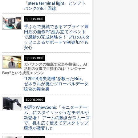
「stera terminal light」とソフト
バンクのIoT回線
sponsored
手ぶらで挑戦できるアプライド豊
田店の自作PC組み立てイベント
で感動の完成体験を！ プロのスタ
ッフによるサポートで初参加でも
安心
sponsored
ガバナンスの徹底で安全を担保し、AI
活用の促進で目指すのは“トレジャー
Box”という成長エンジン
“120TB消失危機”を救ったBox。
ゼネラルが挑むグローバルデータ
統合の舞台裏
sponsored
好評のViewSonic「モニターアー
ム」にスタイリッシュなモデルが
新登場！ アームの動きがスムーズ
で、机も広く使えてデスクトップ
環境が激変した