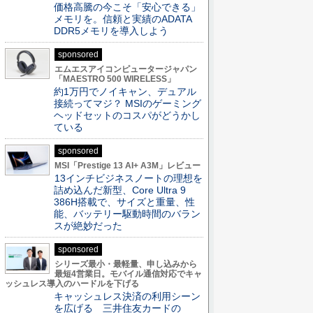
価格高騰の今こそ「安心できる」
メモリを。信頼と実績のADATA
DDR5メモリを導入しよう
sponsored
エムエスアイコンピュータージャパン
「MAESTRO 500 WIRELESS」
約1万円でノイキャン、デュアル
接続ってマジ？ MSIのゲーミング
ヘッドセットのコスパがどうかし
ている
sponsored
MSI「Prestige 13 AI+ A3M」レビュー
13インチビジネスノートの理想を
詰め込んだ新型、Core Ultra 9
386H搭載で、サイズと重量、性
能、バッテリー駆動時間のバラン
スが絶妙だった
sponsored
シリーズ最小・最軽量、申し込みから
最短4営業日。モバイル通信対応でキャ
ッシュレス導入のハードルを下げる
キャッシュレス決済の利用シーン
を広げる 三井住友カードの