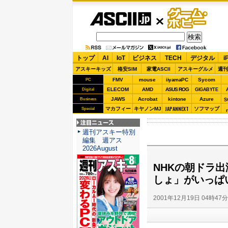
ASCII.jp
ゲーム・
ホビー
トップ
AI
IoT
ビジネス
TECH
デジタル
i
アスキーキッズ
格安SIM
家電ASCII
アスキーグルメ
週刊
FMV
mouse
iiyamaPC
Sycom
PC
ELECOM
AMD
ASUS ROG
Digital
GIGABYTE
JAWS
Acrobat
kintone
Azure
Business
S
JAPANNEXT
マカフィー
キヤノンMJ
ソフマップ
Special
注目ニュース
週刊アスキー特別
編集 週アス
2026August
NHKの朝ドラ出
しょ」がいっぱ
2001年12月19日 04時47