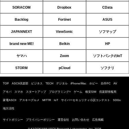
SORACOM
Dropbox
CData
Backlog
Fortinet
ASUS
JAPANNEXT
ViewSonic
ソフマップ
brand new ME!
Belkin
HP
ヤマハ
Zoom
ソフトバンクのIoT
STORM
pCloud
ソフクリ
TOP
ASCII倶楽部
ビジネス
TECH
デジタル
iPhone/Mac
ホビー
自作PC
AV
アキバ
スマホ
スタートアップ
プログラミング+
ゲーム
格安SIM
倶楽部情報局
家電ASCII
アスキーグルメ
MITTR
IoT
サイバーセキュリティ小説コンテスト
SDGs
地方活性
サイトポリシー
プライバシーポリシー
運営会社
お問い合わせ
広告掲載
© KADOKAWA ASCII Research Laboratories, Inc. 2026