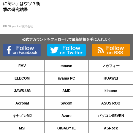
に良い」はウソ？衝
撃の研究結果
PR Skyrocket株式会社
公式アカウントをフォローして最新情報を手に入れよう
FMV
mouse
マカフィー
ELECOM
iiyama PC
HUAWEI
JAWS-UG
AMD
kintone
Acrobat
Sycom
ASUS ROG
キヤノンMJ
Azure
パソコンSEVEN
MSI
GIGABYTE
ASRock