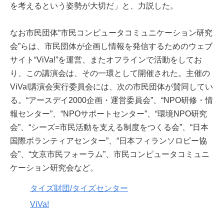
を考えるという姿勢が大切だ」と、力説した。
なお市民団体“市民コンピュータコミュニケーション研究
会”らは、市民団体が企画し情報を発信するためのウェブ
サイト“ViVa!”を運営、またオフラインで活動をしてお
り、この講演会は、その一環として開催された。主催の
ViVa!講演会実行委員会には、次の市民団体が賛同してい
る。“アースデイ2000企画・運営委員会”、“NPO研修・情
報センター”、“NPOサポートセンター”、“環境NPO研究
会”、“シーズ=市民活動を支える制度をつくる会”、“日本
国際ボランティアセンター”、“日本フィランソロピー協
会”、“文京市民フォーラム”、市民コンピュータコミュニ
ケーション研究会など。
タイズ財団/タイズセンター
ViVa!