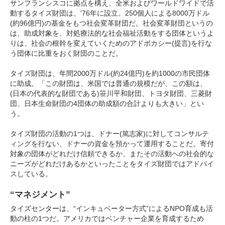
サンフランシスコに拠点を構え、全米およびワールドワイドで活
動するタイズ財団は、'76年に設立。250個人による8000万ドル
(約96億円)の基金をもつ社会変革財団だ。社会変革財団というの
は、助成対象を、対処療法的な社会福祉活動をする団体というよ
りは、社会の根幹を変えていくためのアドボカシー(提言)を行な
う団体に比重をおく財団のことだ。
タイズ財団は、年間2000万ドル(約24億円)を約1000の市民団体
に助成。「この財団は、米国では普通の規模だが、この額は、
(日本の代表的な財団である)笹川平和財団、トヨタ財団、三菱財
団、日本生命財団の4団体の助成額の合計よりも大きい」とい
う。
タイズ財団の活動の1つは、ドナー(篤志家)に対してコンサルテ
ィングを行ない、ドナーの資金を預かって運用することだ。寄付
対象の団体がどれだけ信頼できるか、またその活動への社会的な
ニーズがどれだけあるかといったことをタイズ財団ではアドバイ
スしている。
“マネジメント”
タイズセンターは、“インキュベーター方式”によるNPO育成も活
動の柱の1つだ。アメリカではベンチャー企業を育成するため