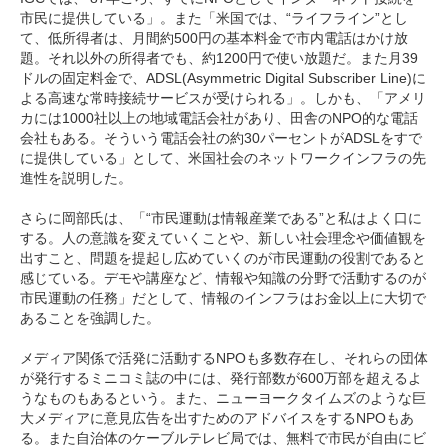
市民に提供している」。また「米国では、“ライフライン”とし
て、低所得者は、月間約500円の基本料金で市内電話はかけ放
題。それ以外の所得者でも、約1200円で使い放題だ。また月39
ドルの固定料金で、ADSL(Asymmetric Digital Subscriber Line)に
よる高速な常時接続サービスが受けられる」。しかも、「アメリ
カには1000社以上の地域電話会社があり、田舎のNPO的な電話
会社もある。そういう電話会社の約30パーセントがADSLをすで
に提供している」として、米国社会のネットワークインフラの先
進性を説明した。
さらに岡部氏は、「“市民運動は情報産業である”と私はよく口に
する。人の意識を変えていくことや、新しい社会理念や価値観を
出すこと、問題を提起し広めていくのが市民運動の役割であると
感じている。デモや講座など、情報や知識の分野で活動するのが
市民運動の任務」だとして、情報のインフラはお金以上に大切で
あることを強調した。
メディア関係で活発に活動するNPOも多数存在し、それらの団体
が発行するミニコミ誌の中には、発行部数が600万部を超えるよ
うなものもあるという。また、ニューヨークタイムズのような巨
大メディアに意見広告を出すためのアドバイスをするNPOもあ
る。また自治体のケーブルテレビ局では、無料で市民が自由にビ