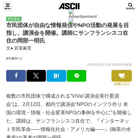
デジタル
市民団体が自由な情報発信やNPO活動の発展を目
指し、講演会を開催。講師にサンフランシスコ在
住の岡部一明氏
文● 若菜麻里
[PC表示へ]
2000年02月15日 00時00分更新
お気に入り
複数の市民団体で構成される“ViVa! 講演会実行委員
会”は、2月12日、都内で講演会“NPOのインフラ作り 米
国の環境・情報・社会変革NPOの事例を中心に”を開催し
た。講師は、サンフランシスコ在住で、『インターネッ
ト市民革命――情報化社会・アメリカ編――』(御茶の水
書房)の著者の岡部一明氏。