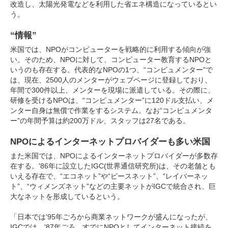
改造し、太陽光発電などを利用した省エネ構造になっているとい
う。
“情報”
米国では、NPOがコンピューターを戦略的に利用する傾向が強
い。そのため、NPOに対して、コンピューター教育するNPOと
いうのも存在する。代表的なNPOの1つ、“コンピュメンター”で
は、現在、2500人のメンターがウェブページに登録しており、
年間で300件以上、メンターを現場に派遣している。その際に、
研修を受けるNPOは、“コンピュメンター”に120ドル支払い、メ
ンター自身は無償で作業をするシステム。なお“コンピュメンタ
ー”の年間予算は約200万ドル、スタッフは27名である。
NPOによるインターネットプロバイダーも多い米国
また米国では、NPOによるインターネットプロバイダーが多数存
在する。'86年に設立したIGC(世界通信研究所)は、その老舗とも
いえる存在で、“エコネット”や“ピースネット”、“レイバーネッ
ト”、“ウィメンズネット”などの主要ネットがIGCで統合され、巨
大なネットを形成しているという。
「日本では'95年ごろから商業ネットワークが盛んになったが、
IGCでは、'87年ごろ、すでにNPOとしてインターネット接続を