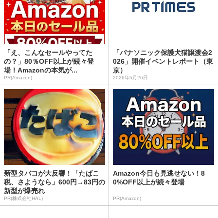
「え、こんなセールやってた
「パナソニック保護犬猫譲渡会2
の？」80％OFF以上が続々登
026」開催イベントレポート（東
場！Amazonの本気が...
京）
PR(Amazon)
2026年5月26日
新型タバコが大反響！「たばこ
Amazon今日も見逃せない！8
税、さようなら」600円→83円の
0%OFF以上が続々登場
新型が爆売れ
PR(株式会社HAL)
PR(Amazon)