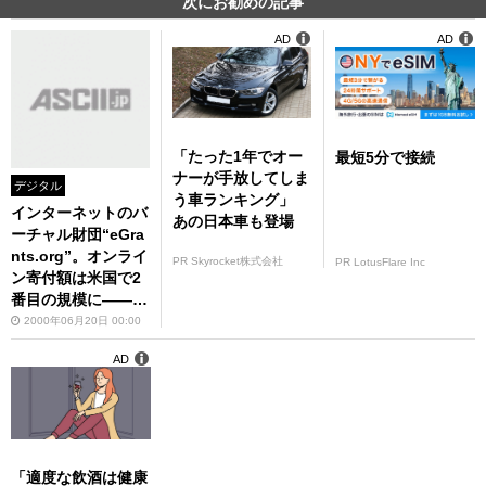
次にお勧めの記事
AD
AD
「たった1年でオー
最短5分で接続
ナーが手放してしま
デジタル
う車ランキング」
インターネットのバ
あの日本車も登場
ーチャル財団“eGra
nts.org”。オンライ
PR Skyrocket株式会社
PR LotusFlare Inc
ン寄付額は米国で2
番目の規模に――タ
イズ財団会長・パイ
2000年06月20日 00:00
ク氏来日講演より
AD
「適度な飲酒は健康