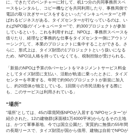
に、できたてのベンチャーに対して、机1つ分の共同事務所スペ
ースをレンタルし、コピー機などを共同利用したり、事務局側で
電話の取り次ぎサービスをするといった“インキュベーター”と呼
ばれるビジネスがある。タイズセンターが行なっているのは、い
わばNPO版の“インキュベーター”で、約300プロジェクトが参加
しているという。これを利用すれば、NPOは、事務所スペースを
借りたり、経理など事務的な仕事をタイズセンター側にアウトソ
ーシングして、本業のプロジェクトに集中することができる。さ
らに、形式上は、タイズ財団の1プロジェクトという扱いになる
ため、NPO法人格を持っていなくても、税制控除が受けられる。
「新規のNPOは予算の9パーセントをマネジメントサービス料金
としてタイズ財団に支払い、活動が軌道に乗ったときに、タイズ
センターを卒業する。年間で約90のプロジェクトが新規に加入
し、約20団体が独立している。1回限りの市民活動をする際に
も、このサービスは利用されている」
“場所”
“場所”としては、45の環境関係NPOが入居する“NPOセンター”が
紹介された。12の建物群(床面積1万4000平米)からなるその土地
は、かつて軍事基地、今では国立公園だ。実質的に無償の55年間
の長期リースで、タイズ財団が国から借用、建物は自前でNPOが