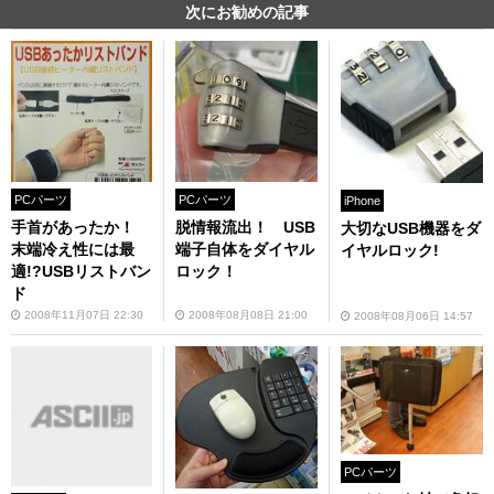
次にお勧めの記事
PCパーツ
PCパーツ
iPhone
手首があったか！
脱情報流出！ USB
大切なUSB機器をダ
末端冷え性には最
端子自体をダイヤル
イヤルロック!
適!?USBリストバン
ロック！
ド
2008年11月07日 22:30
2008年08月08日 21:00
2008年08月06日 14:57
PCパーツ