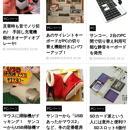
PCパーツ
災害時も音でノリ切
PCパーツ
PC
れ! 手回し充電機
あのサイレントキー
サンコー、2台のPC
能付きオーディオプ
ボードがPCの切り
間で切り替え利用可
レーヤ!
替え機能付きにパワ
能な静音キーボード
2008年03月29日 22:00
ーアップ！
を発売
2008年02月20日 20:30
2008年02月19日 19:12
PCパーツ
PCパーツ
PCパーツ
マウスに掃除機がド
サンコーから「USB
SDカード派という
ッキング！ サンコ
あったかマウス2」
人には意外と便利!?
ーからUSB掃除機マ
など、冬の定番暖房
SDスロット4個付