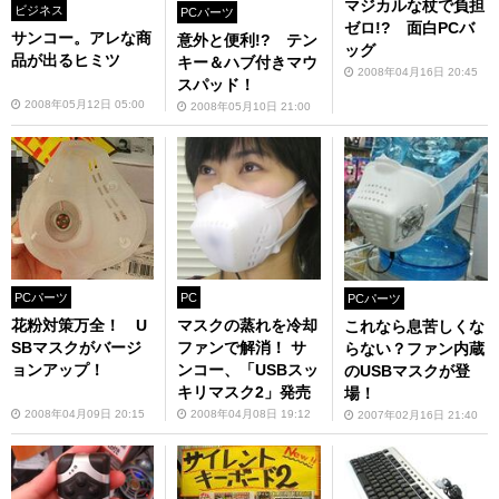
マジカルな杖で負担
ビジネス
PCパーツ
ゼロ!? 面白PCバ
サンコー。アレな商
意外と便利!? テン
ッグ
品が出るヒミツ
キー＆ハブ付きマウ
2008年04月16日 20:45
スパッド！
2008年05月12日 05:00
2008年05月10日 21:00
PCパーツ
PC
PCパーツ
花粉対策万全！ U
マスクの蒸れを冷却
これなら息苦しくな
SBマスクがバージ
ファンで解消！ サ
らない？ファン内蔵
ョンアップ！
ンコー、「USBスッ
のUSBマスクが登
キリマスク2」発売
場！
2008年04月09日 20:15
2008年04月08日 19:12
2007年02月16日 21:40