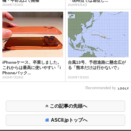
橋・中野北口で開催
「現時点では追従し...
2026年7月30日
2026年8月4日
iPhoneケース、卒業しました。
台風13号、予想進路に懸念広が
これからは最高に使いやすい「i
る「熊本だけは行かないで」
Phoneバック...
2026年7月28日
2026年7月30日
Recommended by
この記事の先頭へ
ASCII.jpトップへ