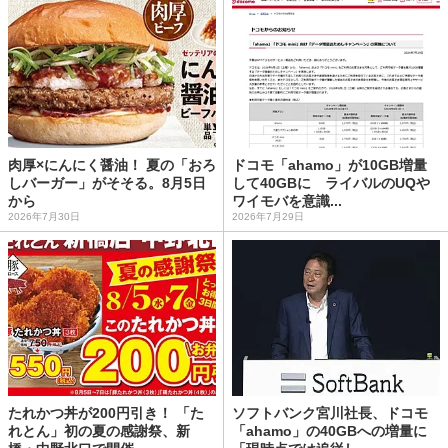
肉厚×にんにく醤油！ 夏の「おろ
ドコモ「ahamo」が10GB増量
しバーガー」がそそる。8月5日
して40GBに ライバルのUQや
から
ワイモバを意識...
2026年7月30日
2026年7月29日
たれかつ丼が200円引き！ 「た
ソフトバンク宮川社長、ドコモ
れとん」初の夏の感謝祭、新
「ahamo」の40GBへの増量に