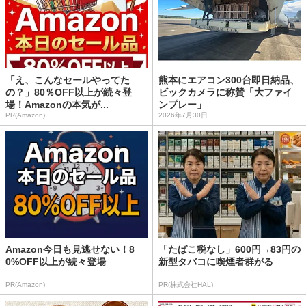
「え、こんなセールやってた
熊本にエアコン300台即日納品、
の？」80％OFF以上が続々登
ビックカメラに称賛「大ファイ
場！Amazonの本気が...
ンプレー」
PR(Amazon)
2026年7月30日
Amazon今日も見逃せない！8
「たばこ税なし」600円→83円の
0%OFF以上が続々登場
新型タバコに喫煙者群がる
PR(Amazon)
PR(株式会社HAL)