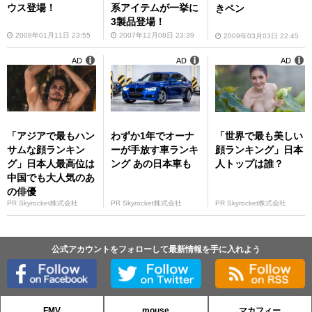
ウス登場！
系アイテムが一挙に
きペン
3製品登場！
2008年01月11日 23:55
2007年12月08日 23:39
2009年03月03日 22:45
AD
AD
AD
「アジアで最もハン
わずか1年でオーナ
「世界で最も美しい
サムな顔ランキン
ーが手放す車ランキ
顔ランキング」日本
グ」日本人最高位は
ング あの日本車も
人トップは誰？
中国でも大人気のあ
の俳優
PR Skyrocket株式会社
PR Skyrocket株式会社
PR Skyrocket株式会社
公式アカウントをフォローして最新情報を手に入れよう
FMV
mouse
マカフィー