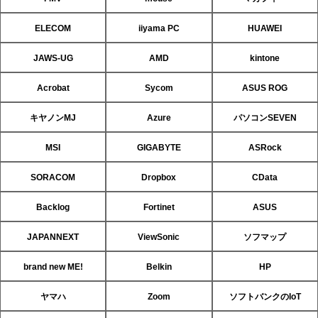
ELECOM
iiyama PC
HUAWEI
JAWS-UG
AMD
kintone
Acrobat
Sycom
ASUS ROG
キヤノンMJ
Azure
パソコンSEVEN
MSI
GIGABYTE
ASRock
SORACOM
Dropbox
CData
Backlog
Fortinet
ASUS
JAPANNEXT
ViewSonic
ソフマップ
brand new ME!
Belkin
HP
ヤマハ
Zoom
ソフトバンクのIoT