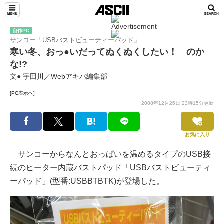
自作PC
サンコー「USBバストビューティーパッド」
寒い冬、おっ●いだってぬくぬくしたい！ のか
な!?
文● 宇田川／Webアキバ編集部
[PC表示へ]
2008年12月26日 23時15分更新
お気に入り
サンコーからなんとおっぱいを温めるタイプのUSB接
続のヒーター内蔵バストパッド「USBバストビューティ
ーパッド」(型番:USBBTBTK)が登場した。