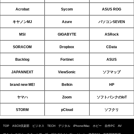
Acrobat
Sycom
ASUS ROG
キヤノンMJ
Azure
パソコンSEVEN
MSI
GIGABYTE
ASRock
SORACOM
Dropbox
CData
Backlog
Fortinet
ASUS
JAPANNEXT
ViewSonic
ソフマップ
brand new ME!
Belkin
HP
ヤマハ
Zoom
ソフトバンクのIoT
STORM
pCloud
ソフクリ
TOP
ASCII倶楽部
ビジネス
TECH
デジタル
iPhone/Mac
ホビー
自作PC
AV