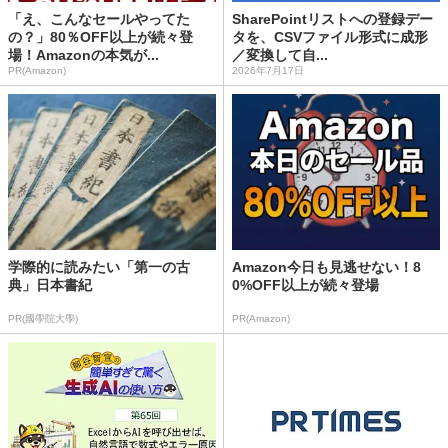
「え、こんなセールやってた
SharePointリストへの登録デー
の？」80％OFF以上が続々登
タを、CSVファイル形式に成形
場！Amazonの本気が...
／変換して自...
PR(Amazon)
2026年7月17日
学際的に読みたい「第一の古
Amazon今日も見逃せない！8
典」日本書紀
0%OFF以上が続々登場
PR(國學院大學)
PR(Amazon)