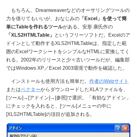
もちろん、Dreamweaverなどのオーサリングツールの
力を借りてもいいが、おなじみの
「Excel」を使って簡
単にTableを作れるツール
がある。安形 康氏作の
「XLS2HTMLTable」
というフリーソフトだ。Excelのア
ドインとして動作するXLS2HTMLTableは、指定した範
囲のExcelワークシートをシンプルなHTMLに変換してく
れる。2002年のリリースと少々古いツールだが、編集部
ではWindows XP／Excel 2003環境で動作を確認した。
インストールも使用方法も簡単だ。
作者のWebサイト
または
ベクター
からダウンロードしたXLAファイルを、
[ツール]→[アドイン]→[参照]で選択。「有効なアドイン」
にチェックを入れると、[ツール]メニューの中に
[XLS2HTMLTable]の項目が追加される。