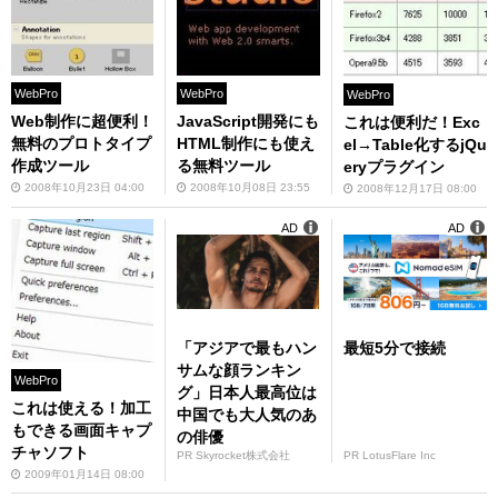
WebPro
WebPro
WebPro
Web制作に超便利！
JavaScript開発にも
これは便利だ！Exc
無料のプロトタイプ
HTML制作にも使え
el→Table化するjQu
作成ツール
る無料ツール
eryプラグイン
2008年10月23日 04:00
2008年10月08日 23:55
2008年12月17日 08:00
AD
AD
「アジアで最もハン
最短5分で接続
サムな顔ランキン
WebPro
グ」日本人最高位は
これは使える！加工
中国でも大人気のあ
もできる画面キャプ
の俳優
チャソフト
PR Skyrocket株式会社
PR LotusFlare Inc
2009年01月14日 08:00