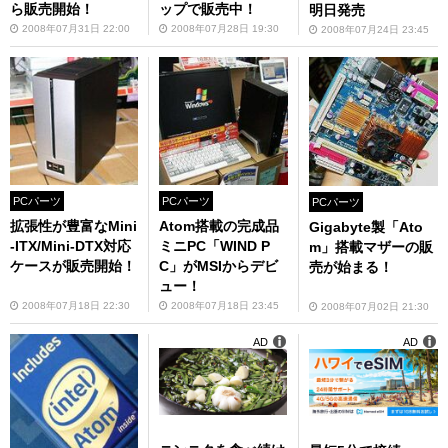
ら販売開始！
ップで販売中！
明日発売
2008年07月31日 22:00
2008年07月28日 19:30
2008年07月24日 23:45
PCパーツ
PCパーツ
PCパーツ
拡張性が豊富なMini
Atom搭載の完成品
Gigabyte製「Ato
-ITX/Mini-DTX対応
ミニPC「WIND P
m」搭載マザーの販
ケースが販売開始！
C」がMSIからデビ
売が始まる！
ュー！
2008年07月18日 22:30
2008年07月18日 23:45
2008年07月02日 21:30
AD
AD