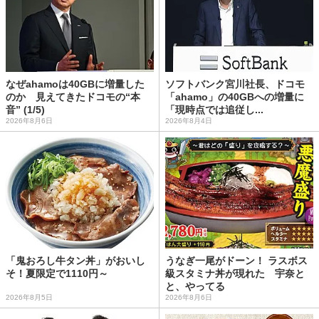
なぜahamoは40GBに増量した
ソフトバンク宮川社長、ドコモ
のか 見えてきたドコモの“本
「ahamo」の40GBへの増量に
音” (1/5)
「現時点では追従し...
2026年8月6日
2026年8月4日
「鬼おろし牛タン丼」がおいし
うなぎ一尾がドーン！ ラスボス
そ！夏限定で1110円～
級スタミナ丼が現れた 宇奈と
と、やってる
2026年8月5日
2026年8月6日