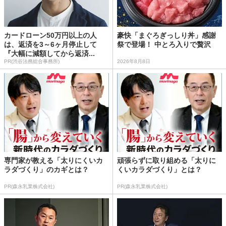
カードローン50万円以上の人
豪快「まぐろぎっしり丼」感謝
は、返済を3～6ヶ月停止して
祭で登場！ 中とろ入りで贅沢
『大幅に減額してから返済...
PR(渋谷法務総合事務所)
2026年8月8日
専門家が教える「太りにくいカ
頑張らずに取り組める「太りに
ラダづくり」のカギとは？
くいカラダづくり」とは？
PR(森永乳業株式会社)
PR(森永乳業株式会社)