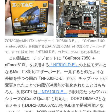
ZOTAC製のMini-ITXマザーボード「NF630I-D-E」。「GeForce 7100
＋ nForce630i」を採用するLGA 775対応のMini-ITX対応マザーボード
で、すでに販売中の「NF610I-D-E」の上位モデルにあたる製品だ
この製品は、チップセットに「GeForce 7050 ＋
nForce610i」を採用する
「NF610I-D-E」
の上位モデルと
なるMini-ITX対応マザーボード。一見すると似たような
外観を持つ今回の「NF630I-D-E」だが、チップセットが
変更されたことで内蔵VGA機能が強化されたことはもち
ろん、対応CPUは
「NF610I-D-E」
で非対応だったQ9xxx
シリーズのCore2 Quadにも対応し、DDR2 DIMM×2とな
るメモリもDDR2-800/667/533を4GBまで搭載可能とな