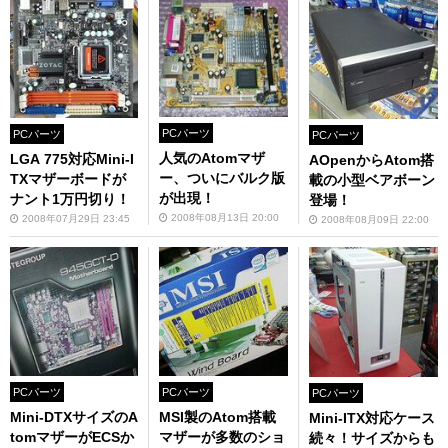
PCパーツ
PCパーツ
PCパーツ
人気のAtomマザ
LGA 775対応Mini-I
AOpenからAtom搭
ー、ついにバルク版
TXマザーボードが
載の小型ベアボーン
が出現！
ナント1万円切り！
登場！
2008年08月13日 20:00
2008年07月29日 23:45
2008年08月09日 22:00
PCパーツ
PCパーツ
PCパーツ
Mini-DTXサイズのA
MSI製のAtom搭載
Mini-ITX対応ケース
tomマザーがECSか
マザーが多数のショ
続々！サイズからも