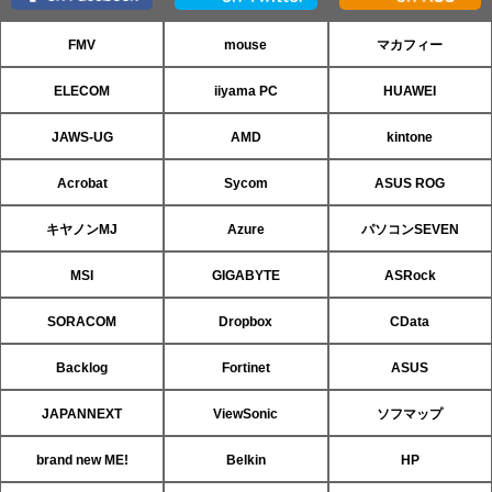
FMV
mouse
マカフィー
ELECOM
iiyama PC
HUAWEI
JAWS-UG
AMD
kintone
Acrobat
Sycom
ASUS ROG
キヤノンMJ
Azure
パソコンSEVEN
MSI
GIGABYTE
ASRock
SORACOM
Dropbox
CData
Backlog
Fortinet
ASUS
JAPANNEXT
ViewSonic
ソフマップ
brand new ME!
Belkin
HP