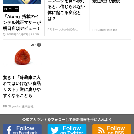
ニンニクを食べ続け
最短5分で接続
ると…信じられない
PCパーツ
体に起こる変化と
「Atom」搭載のイ
は？
ンテル純正マザーが
明日店頭デビュー！
PR Skyrocket株式会社
PR LotusFlare Inc
2008年06月03日 22:56
AD
驚き！「冷蔵庫に入
れてはいけない食品
リスト」逆に腐りや
すくなることも
PR Skyrocket株式会社
公式アカウントをフォローして最新情報を手に入れよう