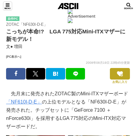
自作PC
ZOTAC「NF630I-D-E」
こっちが本命!? LGA 775対応Mini-ITXマザーに
新モデル！
文● 増田
[PC表示へ]
2008年08月19日 22時45分更新
お気に入り
先月末に発売されたZOTAC製のMini-ITXマザーボード
「NF610I-D-E」
の上位モデルとなる「NF630I-D-E」が
発売された。チップセットに「GeForce 7100 ＋
nForce630i」を採用するLGA 775対応のMini-ITX対応マ
ザーボードだ。