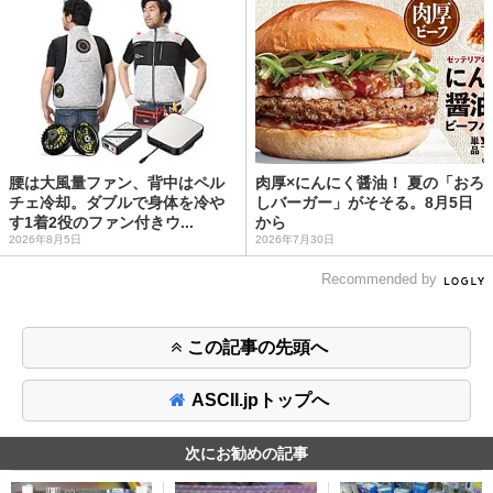
腰は大風量ファン、背中はペル
肉厚×にんにく醤油！ 夏の「おろ
チェ冷却。ダブルで身体を冷や
しバーガー」がそそる。8月5日
す1着2役のファン付きウ...
から
2026年8月5日
2026年7月30日
Recommended by
この記事の先頭へ
ASCII.jpトップへ
次にお勧めの記事