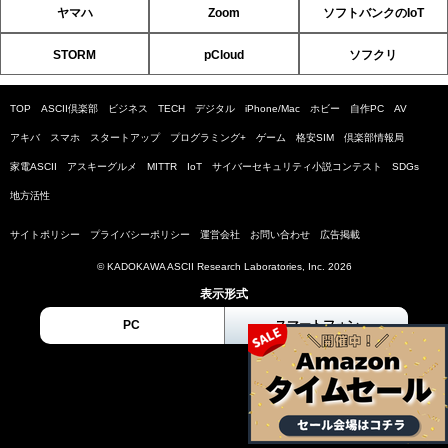
ヤマハ
Zoom
ソフトバンクのIoT
STORM
pCloud
ソフクリ
TOP
ASCII倶楽部
ビジネス
TECH
デジタル
iPhone/Mac
ホビー
自作PC
AV
アキバ
スマホ
スタートアップ
プログラミング+
ゲーム
格安SIM
倶楽部情報局
家電ASCII
アスキーグルメ
MITTR
IoT
サイバーセキュリティ小説コンテスト
SDGs
地方活性
サイトポリシー
プライバシーポリシー
運営会社
お問い合わせ
広告掲載
© KADOKAWA ASCII Research Laboratories, Inc. 2026
表示形式
PC
スマートフォン