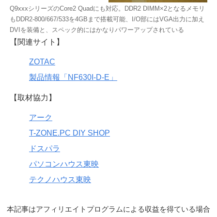
Q9xxxシリーズのCore2 Quadにも対応。DDR2 DIMM×2となるメモリ
もDDR2-800/667/533を4GBまで搭載可能、I/O部にはVGA出力に加え
DVIを装備と、スペック的にはかなりパワーアップされている
【関連サイト】
ZOTAC
製品情報「NF630I-D-E」
【取材協力】
アーク
T-ZONE.PC DIY SHOP
ドスパラ
パソコンハウス東映
テクノハウス東映
本記事はアフィリエイトプログラムによる収益を得ている場合