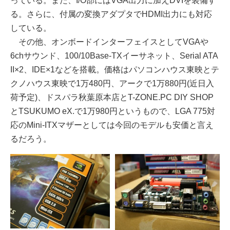
っている。また、I/O部にはVGA出力に加えDVIを装備す
る。さらに、付属の変換アダプタでHDMI出力にも対応
している。
その他、オンボードインターフェイスとしてVGAや
6chサウンド、100/10Base-TXイーサネット、Serial ATA
II×2、IDE×1などを搭載。価格はパソコンハウス東映とテ
クノハウス東映で1万480円、アークで1万880円(近日入
荷予定)、ドスパラ秋葉原本店とT-ZONE.PC DIY SHOP
とTSUKUMO eX.で1万980円というもので、LGA 775対
応のMini-ITXマザーとしては今回のモデルも安価と言え
るだろう。