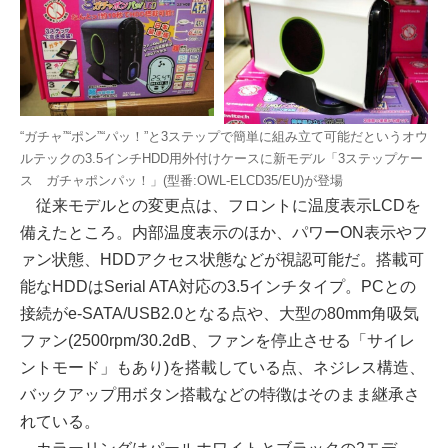
“ガチャ”“ポン”“パッ！”と3ステップで簡単に組み立て可能だというオウ
ルテックの3.5インチHDD用外付けケースに新モデル「3ステップケー
ス ガチャポンパッ！」(型番:OWL-ELCD35/EU)が登場
従来モデルとの変更点は、フロントに温度表示LCDを
備えたところ。内部温度表示のほか、パワーON表示やフ
ァン状態、HDDアクセス状態などが視認可能だ。搭載可
能なHDDはSerial ATA対応の3.5インチタイプ。PCとの
接続がe-SATA/USB2.0となる点や、大型の80mm角吸気
ファン(2500rpm/30.2dB、ファンを停止させる「サイレ
ントモード」もあり)を搭載している点、ネジレス構造、
バックアップ用ボタン搭載などの特徴はそのまま継承さ
れている。