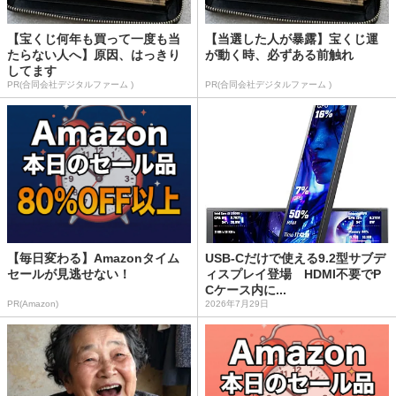
【宝くじ何年も買って一度も当
【当選した人が暴露】宝くじ運
たらない人へ】原因、はっきり
が動く時、必ずある前触れ
してます
PR(合同会社デジタルファーム )
PR(合同会社デジタルファーム )
【毎日変わる】Amazonタイム
USB-Cだけで使える9.2型サブデ
セールが見逃せない！
ィスプレイ登場 HDMI不要でP
Cケース内に...
PR(Amazon)
2026年7月29日