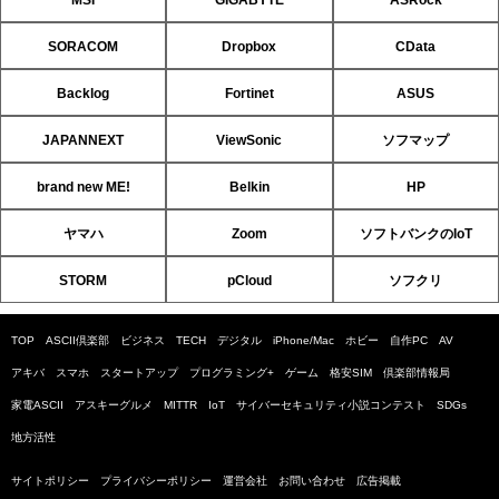
MSI
GIGABYTE
ASRock
SORACOM
Dropbox
CData
Backlog
Fortinet
ASUS
JAPANNEXT
ViewSonic
ソフマップ
brand new ME!
Belkin
HP
ヤマハ
Zoom
ソフトバンクのIoT
STORM
pCloud
ソフクリ
TOP
ASCII倶楽部
ビジネス
TECH
デジタル
iPhone/Mac
ホビー
自作PC
AV
アキバ
スマホ
スタートアップ
プログラミング+
ゲーム
格安SIM
倶楽部情報局
家電ASCII
アスキーグルメ
MITTR
IoT
サイバーセキュリティ小説コンテスト
SDGs
地方活性
サイトポリシー
プライバシーポリシー
運営会社
お問い合わせ
広告掲載