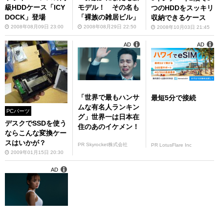
級HDDケース「ICY
モデル！ その名も
つのHDDをスッキリ
DOCK」登場
「裸族の雑居ビル」
収納できるケース
2008年08月09日 23:00
2008年08月29日 22:50
2008年10月03日 21:45
AD
AD
「世界で最もハンサ
最短5分で接続
ムな有名人ランキン
PCパーツ
グ」世界一は日本在
デスクでSSDを使う
住のあのイケメン！
ならこんな変換ケー
スはいかが？
PR Skyrocket株式会社
PR LotusFlare Inc
2009年01月15日 20:30
AD