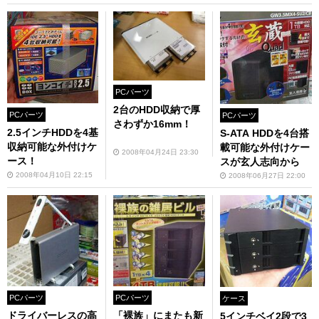
PCパーツ
2台のHDD収納で厚
PCパーツ
PCパーツ
さわずか16mm！
2.5インチHDDを4基
S-ATA HDDを4台搭
収納可能な外付けケ
載可能な外付けケー
2008年04月24日 23:30
ース！
スが玄人志向から
2008年04月10日 22:15
2008年06月27日 22:00
PCパーツ
PCパーツ
ケース
ドライバーレスの高
「裸族」にまたも新
5インチベイ2段で3