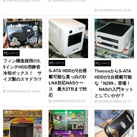
2007年01月18日 00:00
2008年02月27日 23:30
2008年02月23日 22:00
PCパーツ
フィン構造採用の3.
PCパーツ
PCパーツ
5インチHDD用静音
S-ATA HDDが2台搭
ThecusからS-ATA
冷却ボックス！ サ
載可能な真っ白のD
HDDが2台搭載可能
イズ製のスマドラ!?
LNA対応NASケー
な「N299」登場！
ス 最大2TBまで対
NASの入門キット
2008年02月21日 23:45
応
としていかが？
2008年02月16日 23:15
2008年02月05日 22:15