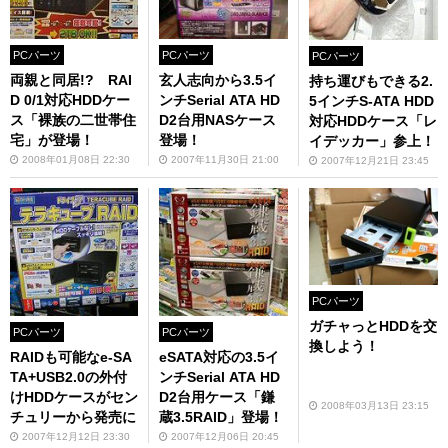
PCパーツ
PCパーツ
PCパーツ
両親と同居!? RAI
玄人志向から3.5イ
持ち運びもできる2.
D 0/1対応HDDケー
ンチSerial ATA HD
5インチS-ATA HDD
ス「裸族の二世帯住
D2台用NASケース
対応HDDケース「レ
宅」が登場！
登場！
イデッカー」参上！
2008年01月08日 22:30
2007年11月30日 21:00
2007年12月21日 23:45
PCパーツ
ガチャっとHDDを交
PCパーツ
PCパーツ
換しよう！
RAIDも可能なe-SA
eSATA対応の3.5イ
TA+USB2.0の外付
ンチSerial ATA HD
けHDDケースがセン
D2台用ケース「鎌
2008年03月13日 23:15
チュリーから発売に
蔵3.5RAID」登場！
2007年12月12日 23:30
2007年12月06日 20:45