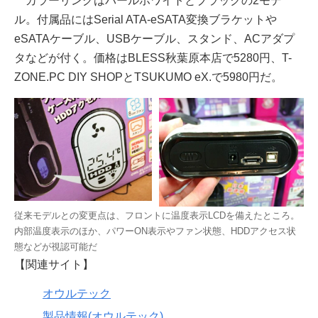
カラーリングはパールホワイトとブラックの2モデ
ル。付属品にはSerial ATA-eSATA変換ブラケットや
eSATAケーブル、USBケーブル、スタンド、ACアダプ
タなどが付く。価格はBLESS秋葉原本店で5280円、T-
ZONE.PC DIY SHOPとTSUKUMO eX.で5980円だ。
従来モデルとの変更点は、フロントに温度表示LCDを備えたところ。
内部温度表示のほか、パワーON表示やファン状態、HDDアクセス状
態などが視認可能だ
【関連サイト】
オウルテック
製品情報(オウルテック)