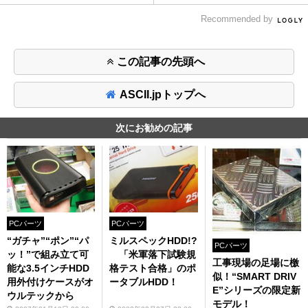
Recommended by
この記事の先頭へ
ASCII.jpトップへ
次にお勧めの記事
PCパーツ
PCパーツ
“ガチャ”“ポン”“パ
ミルスペックHDD!?
PCパーツ
ッ！”で組み立て可
「米軍落下試験規
工事現場の足場に檄
能な3.5インチHDD
格テスト合格」のポ
似！“SMART DRIV
用外付けケースがオ
ータブルHDD！
E”シリーズの限定新
ウルテックから
モデル！