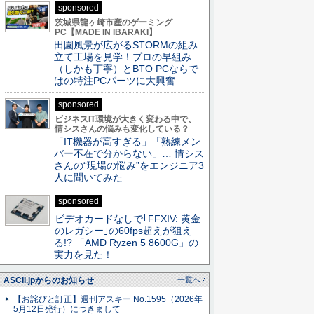
sponsored
茨城県龍ヶ崎市産のゲーミング
PC【MADE IN IBARAKI】
田園風景が広がるSTORMの組み
立て工場を見学！プロの早組み
（しかも丁寧）とBTO PCならで
はの特注PCパーツに大興奮
sponsored
ビジネスIT環境が大きく変わる中で、
情シスさんの悩みも変化している？
「IT機器が高すぎる」「熟練メン
バー不在で分からない」… 情シス
さんの“現場の悩み”をエンジニア3
人に聞いてみた
sponsored
ビデオカードなしで｢FFXIV: 黄金
のレガシー｣の60fps超えが狙え
る!? 「AMD Ryzen 5 8600G」の
実力を見た！
ASCII.jpからのお知らせ
一覧へ
【お詫びと訂正】週刊アスキー No.1595（2026年
5月12日発行）につきまして