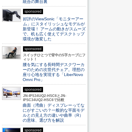
統合の舞台裏
sponsored
好評のViewSonic「モニターアー
ム」にスタイリッシュなモデルが
新登場！ アームの動きがスムーズ
で、机も広く使えてデスクトップ
環境が激変した
sponsored
スイッチひとつで背中のS字カーブにフ
ィット！
腰を気にする長時間デスクワーカ
ーのための次世代チェア。理想の
座り心地を実現する「LiberNovo
Omni Pro」
sponsored
JN-IPS34UQ2-HSC6とJN-
IPSC34UQ2-HSC6で比較
曲面（湾曲）ディスプレーってな
にがすごいの？一般的な平面モデ
ルとの見え方の違いや曲率（R）
の意味、選び方を解説
sponsored