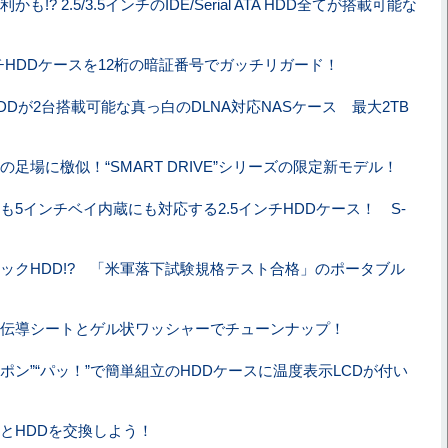
かも!? 2.5/3.5インチのIDE/Serial ATA HDD全てが搭載可能な
ンチHDDケースを12桁の暗証番号でガッチリガード！
A HDDが2台搭載可能な真っ白のDLNA対応NASケース 最大2TB
の足場に檄似！“SMART DRIVE”シリーズの限定新モデル！
も5インチベイ内蔵にも対応する2.5インチHDDケース！ S-
ックHDD!? 「米軍落下試験規格テスト合格」のポータブル
伝導シートとゲル状ワッシャーでチューンナップ！
”“ポン”“パッ！”で簡単組立のHDDケースに温度表示LCDが付い
とHDDを交換しよう！