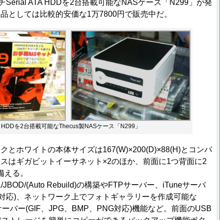
チSerial ATA HDDを2台搭載可能なNASケース「N299」が発
品としては比較的安価な1万7800円で販売中だ。
 ATA HDDを2台搭載可能なThecus製NASケース「N299」
ワイトの本体サイズは167(W)×200(D)×88(H)とコンパ
スはギガビットイーサネット×2のほか、前面に1つ背面に2
を備える。
JBOD/(Auto Rebuild)の構築やFTPサーバー、iTuneサーバ
AV対応)、ネットワーク上でフォトギャラリーを作成可能な
 Webサーバー(GIF、JPG、BMP、PNG対応)機能など。前面のUSB