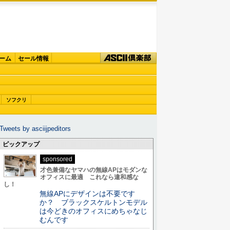
ーム
セール情報
ソフクリ
Tweets by asciijpeditors
ピックアップ
sponsored
才色兼備なヤマハの無線APはモダンな
オフィスに最適 これなら違和感な
し！
無線APにデザインは不要です
か？ ブラックスケルトンモデル
は今どきのオフィスにめちゃなじ
むんです