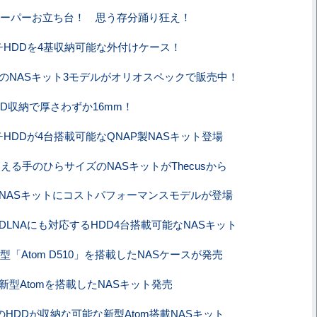
ーパーお立ち台！ 思う存分踊り狂え！
ンチHDDを4基収納可能な外付けケース！
製のNASキット3モデルがオリオスペックで販売中！
DD収納で厚さわずか16mm！
ンチHDDが4台搭載可能なQNAP製NASキット登場
使える手のひらサイズのNASキットがThecusから
製NASキットにコストパフォーマンスモデルが登場
、DLNAにも対応するHDD4台搭載可能なNASキット
型「Atom D510」を搭載したNASケースが発売
、新型Atomを搭載したNASキット発売
のHDDが収納な可能な新型Atom搭載NASキット