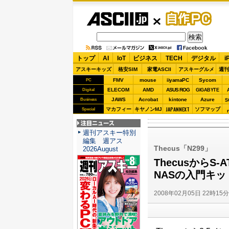
ASCII.jp
自作PC
トップ
AI
IoT
ビジネス
TECH
デジタル
i
アスキーキッズ
格安SIM
家電ASCII
アスキーグルメ
週刊
FMV
mouse
iiyamaPC
Sycom
PC
ELECOM
AMD
ASUS ROG
Digital
GIGABYTE
JAWS
Acrobat
kintone
Azure
Business
S
JAPANNEXT
マカフィー
キヤノンMJ
ソフマップ
Special
注目ニュース
週刊アスキー特別
編集 週アス
Thecus「N299」
2026August
ThecusからS
NASの入門キ
2008年02月05日 22時15