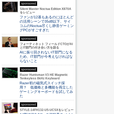
sponsored
Silent Master Noctua Edition X870A
をレビュー
ファンが12基もあるのにほとんど
の活用シーンで35dB以下、サイ
コムのNoctua尽くし静音ゲーミン
グPCがすごすぎた
sponsored
フォーティネット フィールドCTOがAI
とIT部門の付き合い方を語る
AIに振り回されないIT部門になる
ため、IT部門が今考えなければな
らないこと
sponsored
Razer Huntsman V3 HE Magnetic
Tenkeyless 8kHz Keyboard
Razer初の磁気式スイッチ採
用？ 低価格と多機能を両立した
ゲーミングキーボードを試してみ
た
sponsored
STYLE-14FH132-U5-UCSXをレビュー