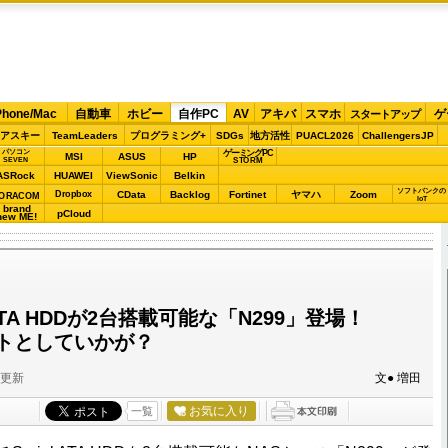
Phone/Mac
自動車
ホビー
自作PC
AV
アキバ
スマホ
ゲ
スタートアップ
アスキー
TeamLeaders
プログラミング+
SDGs
地方活性
PUACL2026
ChallengersJP
パソコン
ゲーミングPC
MSI
ASUS
HP
STORM
SEVEN
ASRock
HUAWEI
ViewSonic
Belkin
ソフトバンクの
Dropbox
CData
Backlog
Fortinet
ヤマハ
Zoom
ORACOM
IoT
brand
pCloud
new ME!
-ATA HDDが2台搭載可能な「N299」登場！
ットとしていかが？
分更新
文● 増田
お気に入り
一覧