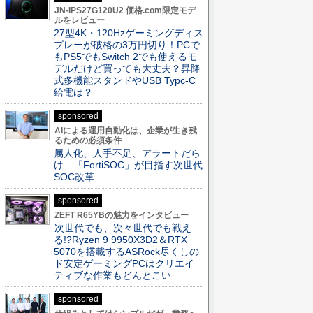
JN-IPS27G120U2 価格.com限定モデ
ルをレビュー
27型4K・120Hzゲーミングディス
プレーが破格の3万円切り！PCで
もPS5でもSwitch 2でも使えるモ
デルだけど買っても大丈夫？昇降
式多機能スタンドやUSB Typc-C
給電は？
sponsored
AIによる運用自動化は、企業が生き残
るための必須条件
属人化、人手不足、アラートだら
け 「FortiSOC」が目指す次世代
SOC改革
sponsored
ZEFT R65YBの魅力をインタビュー
次世代でも、次々世代でも戦え
る!?Ryzen 9 9950X3D2＆RTX
5070を搭載するASRock尽くしの
ド安定ゲーミングPCはクリエイ
ティブな作業もどんとこい
sponsored