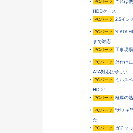
これは便利
PCパーツ
HDDケース
2.5イ
PCパーツ
S-AT
PCパーツ
まで対応
工事現場
PCパーツ
外付けに
PCパーツ
ATA対応は珍しい
ミルスペ
PCパーツ
HDD！
極厚の熱
PCパーツ
“ガチャ
PCパーツ
た
ガチャっ
PCパーツ