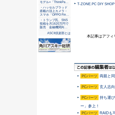
モデル=「ThinkPa…
T-ZONE.PC DIY SHOP
・ハッセルブラッド
搭載の頂上カメラ・
スマホ「OPPO Fin…
・トランプ氏、SNS
投稿を月1620万円で
販売 金融機関向…
ASCII倶楽部とは
本記事はアフィ
両親と同
PCパーツ
玄人志向か
PCパーツ
持ち運び
PCパーツ
ー」参上！
RAIDも
PCパーツ