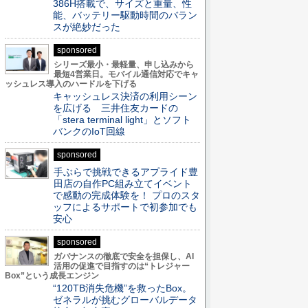
386H搭載で、サイズと重量、性
能、バッテリー駆動時間のバラン
スが絶妙だった
sponsored
シリーズ最小・最軽量、申し込みから
最短4営業日。モバイル通信対応でキャ
ッシュレス導入のハードルを下げる
キャッシュレス決済の利用シーン
を広げる 三井住友カードの
「stera terminal light」とソフト
バンクのIoT回線
sponsored
手ぶらで挑戦できるアプライド豊
田店の自作PC組み立てイベント
で感動の完成体験を！ プロのスタ
ッフによるサポートで初参加でも
安心
sponsored
ガバナンスの徹底で安全を担保し、AI
活用の促進で目指すのは“トレジャー
Box”という成長エンジン
“120TB消失危機”を救ったBox。
ゼネラルが挑むグローバルデータ