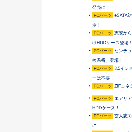
発売に
eSATA
PCパーツ
場！
恵安から
PCパーツ
けHDDケース登場
センチュ
PCパーツ
検温番」登場！
3.5イン
PCパーツ
ーは不要！
ZIFコ
PCパーツ
エアリアか
PCパーツ
HDDケース！
玄人志向
PCパーツ
に