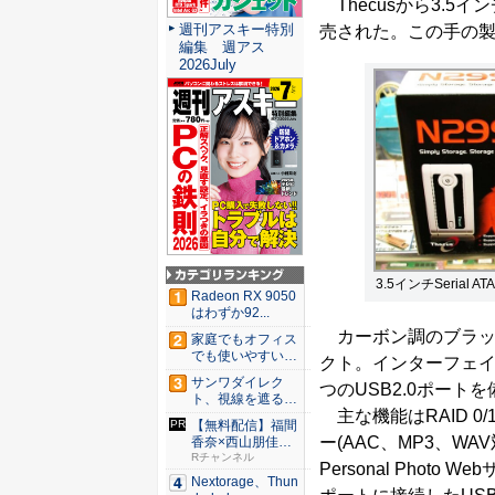
Thecusから3.5イン
週刊アスキー特別
売された。この手の製
編集 週アス
2026July
3.5インチSerial
Radeon RX 9050
はわずか92...
カーボン調のブラックとホ
家庭でもオフィス
でも使いやすい
クト。インターフェイ
Syno...
サンワダイレク
つのUSB2.0ポート
ト、視線を遮るフ
主な機能はRAID 0/1/
ェルト製デ...
【無料配信】福間
ー(AAC、MP3、W
香奈×西山朋佳｜
清麗戦を...
Rチャンネル
Personal Photo
Nextorage、Thun