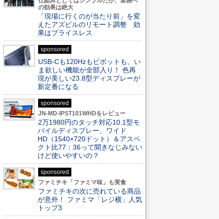
仕組みとしてはシンプルだが、業務へ
の効果は絶大
「現場に行くのが当たり前」を変
えたアズビルのリモート調整 効
果はプライスレス
sponsored
USB-Cも120Hzもピボットも。い
ま欲しい機能が全部入り！ 色再
現が美しい23.8型ディスプレーが
新定番になる
sponsored
JN-MD-IPST101WHDをレビュー
2万1980円のタッチ対応10.1型モ
バイルディスプレー、ワイド
HD（1540×720ドット）＆アスペ
クト比77：36って聞きなじみない
けど使いやすいの？
sponsored
ファミチキ「ファミマ味」も実食
ファミチキの次に売れている商品
が意外！ ファミマ「レジ横」人気
トップ3