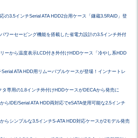
対応の3.5インチSerial ATA HDD2台用ケース「鎌蔵3.5RAID」登
パワーセービング機能を搭載した省電力設計の3.5インチ外付
！
リーから温度表示LCD付き外付けHDDケース「冷やし系HDD
チSerial ATA HDD用リムーバブルケースが登場！インナートレ
ネクタ専用の1.8インチ外付けHDDケースがDECAから発売に
らIDE/Serial ATA HDD両対応でeSATA使用可能な2.5インチ
からシンプルな3.5インチS-ATA HDD対応ケースが2モデル発売