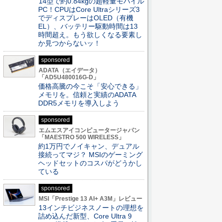
14型で約0.84kgの超軽量モバイル
PC！CPUはCore Ultraシリーズ3
でディスプレーはOLED（有機
EL）、バッテリー駆動時間は13
時間超え。もう欲しくなる要素し
か見つからないッ！
sponsored
ADATA（エイデータ）
「AD5U480016G-D」
価格高騰の今こそ「安心できる」
メモリを。信頼と実績のADATA
DDR5メモリを導入しよう
sponsored
エムエスアイコンピュータージャパン
「MAESTRO 500 WIRELESS」
約1万円でノイキャン、デュアル
接続ってマジ？ MSIのゲーミング
ヘッドセットのコスパがどうかし
ている
sponsored
MSI「Prestige 13 AI+ A3M」レビュー
13インチビジネスノートの理想を
詰め込んだ新型、Core Ultra 9