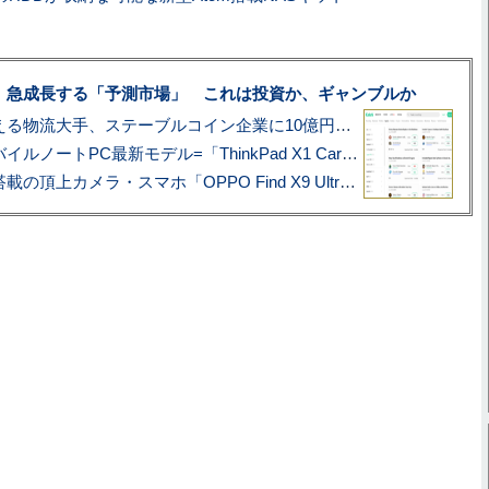
、急成長する「予測市場」 これは投資か、ギャンブルか
アマゾン配送を支える物流大手、ステーブルコイン企業に10億円投資のワケ
あこがれの旗艦モバイルノートPC最新モデル=「ThinkPad X1 Carbon Gen 14 Aura Edition」実機レビュー
ハッセルブラッド搭載の頂上カメラ・スマホ「OPPO Find X9 Ultra」実写レビュー=プロが本気で徹底撮影しました!!