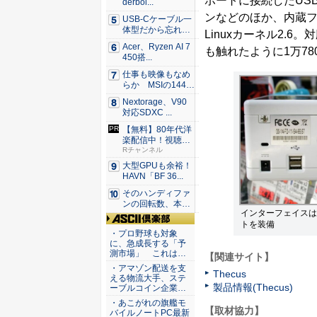
ポートに接続したUS
derbol...
ンなどのほか、内蔵フ
USB-Cケーブル一
体型だから忘れな
Linuxカーネル2.6。対応
い！...
Acer、Ryzen AI 7
も触れたように1万780
450搭...
仕事も映像もなめ
らか MSIの144H
z...
Nextorage、V90
対応SDXC ...
【無料】80年代洋
楽配信中！視聴で
楽天ポ...
Rチャンネル
大型GPUも余裕！
HAVN「BF 36...
そのハンディファ
ンの回転数、本
インターフェイスは
当？ 20...
トを装備
ASCII倶楽部
・プロ野球も対象
に、急成長する「予
測市場」 これは…
【関連サイト】
・アマゾン配送を支
Thecus
える物流大手、ステ
製品情報(Thecus)
ーブルコイン企業…
・あこがれの旗艦モ
【取材協力】
バイルノートPC最新