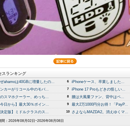
セスランキング
ぜahamoは40GBに増量したの...
6
iPhoneケース、卒業しました...
ンカーがリコール中のモバ...
7
iPhone 17 Proもどきの怪しい...
のスマホクーラー、めっち...
8
腰は大風量ファン、背中はペ...
今日から】最大30％ポイン...
9
最大2万1000円分お得！「PayP...
決定版】ミドルクラスのス...
10
さよならMAZDA2。消えゆくマ...
期間：
2026年08月02日~2026年08月08日