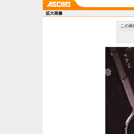
拡大画像
この画