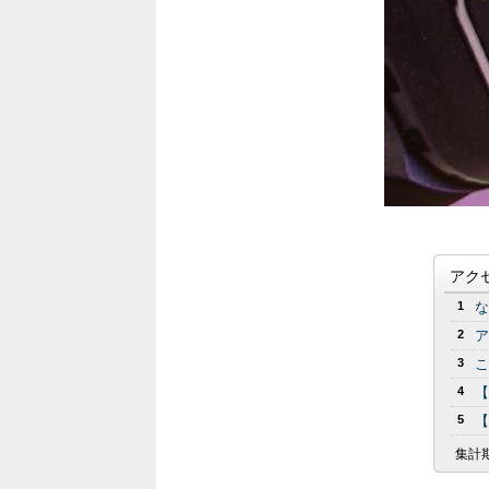
アク
1
な
2
ア
3
こ
4
【
5
【
集計