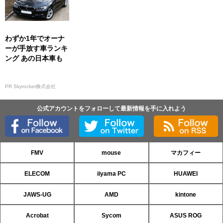
わずか1年でオーナ
ーが手放す車ランキ
ング あの日本車も
PR Skyrocket株式会社
公式アカウントをフォローして最新情報を手に入れよう
FMV
mouse
マカフィー
ELECOM
iiyama PC
HUAWEI
JAWS-UG
AMD
kintone
Acrobat
Sycom
ASUS ROG