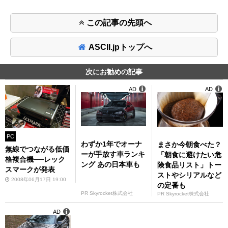
この記事の先頭へ
ASCII.jpトップへ
次にお勧めの記事
AD
AD
PC
わずか1年でオーナ
まさか今朝食べた？
無線でつながる低価
ーが手放す車ランキ
「朝食に避けたい危
格複合機──レック
ング あの日本車も
険食品リスト」トー
スマークが発表
ストやシリアルなど
2008年06月17日 19:00
の定番も
PR Skyrocket株式会社
PR Skyrocket株式会社
AD