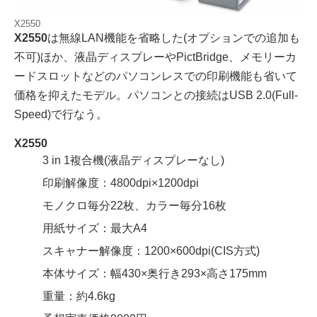
X2550
X2550
は無線LAN機能を省略した(オプションでの追加も
不可)ほか、液晶ディスプレーやPictBridge、メモリーカ
ードスロットなどのパソコンレスでの印刷機能も省いて
価格を抑えたモデル。パソコンとの接続はUSB 2.0(Full-
Speed)で行なう。
X2550
3 in 1複合機(液晶ディスプレーなし)
印刷解像度：4800dpi×1200dpi
モノクロ毎分22枚、カラー毎分16枚
用紙サイズ：最大A4
スキャナー解像度：1200×600dpi(CIS方式)
本体サイズ：幅430×奥行き293×高さ175mm
重量：約4.6kg