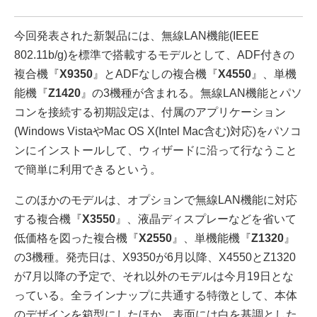
今回発表された新製品には、無線LAN機能(IEEE
802.11b/g)を標準で搭載するモデルとして、ADF付きの
複合機『
X9350
』とADFなしの複合機『
X4550
』、単機
能機『
Z1420
』の3機種が含まれる。無線LAN機能とパソ
コンを接続する初期設定は、付属のアプリケーション
(Windows VistaやMac OS X(Intel Mac含む)対応)をパソコ
ンにインストールして、ウィザードに沿って行なうこと
で簡単に利用できるという。
このほかのモデルは、オプションで無線LAN機能に対応
する複合機『
X3550
』、液晶ディスプレーなどを省いて
低価格を図った複合機『
X2550
』、単機能機『
Z1320
』
の3機種。発売日は、X9350が6月以降、X4550とZ1320
が7月以降の予定で、それ以外のモデルは今月19日とな
っている。全ラインナップに共通する特徴として、本体
のデザインを箱型にしたほか、表面には白を基調とした