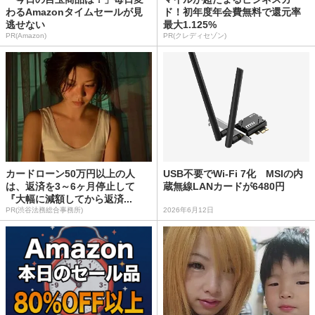
わるAmazonタイムセールが見
ド！初年度年会費無料で還元率
逃せない
最大1.125%
PR(Amazon)
PR(クレディセゾン)
カードローン50万円以上の人
USB不要でWi-Fi 7化 MSIの内
は、返済を3～6ヶ月停止して
蔵無線LANカードが6480円
『大幅に減額してから返済...
PR(渋谷法務総合事務所)
2026年6月12日