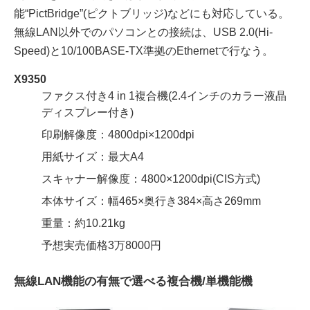
能“PictBridge”(ピクトブリッジ)などにも対応している。
無線LAN以外でのパソコンとの接続は、USB 2.0(Hi-
Speed)と10/100BASE-TX準拠のEthernetで行なう。
X9350
ファクス付き4 in 1複合機(2.4インチのカラー液晶
ディスプレー付き)
印刷解像度：4800dpi×1200dpi
用紙サイズ：最大A4
スキャナー解像度：4800×1200dpi(CIS方式)
本体サイズ：幅465×奥行き384×高さ269mm
重量：約10.21kg
予想実売価格3万8000円
無線LAN機能の有無で選べる複合機/単機能機