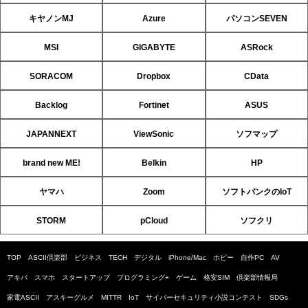
キヤノンMJ
Azure
パソコンSEVEN
MSI
GIGABYTE
ASRock
SORACOM
Dropbox
CData
Backlog
Fortinet
ASUS
JAPANNEXT
ViewSonic
ソフマップ
brand new ME!
Belkin
HP
ヤマハ
Zoom
ソフトバンクのIoT
STORM
pCloud
ソフクリ
TOP
ASCII倶楽部
ビジネス
TECH
デジタル
iPhone/Mac
ホビー
自作PC
AV
アキバ
スマホ
スタートアップ
プログラミング+
ゲーム
格安SIM
倶楽部情報局
家電ASCII
アスキーグルメ
MITTR
IoT
サイバーセキュリティ小説コンテスト
SDGs