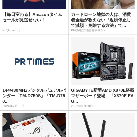
【毎日変わる】Amazonタイム
カードローン地獄の人は、消費
セールが見逃せない！
者金融が教えない『返済停止し
て減額・免除する方法』で...
PR(Amazon)
PR(渋谷法務総合事務所)
144/430MHzデジタルデュアルバ
GIGABYTE新型AMD X870E搭載
ンダー「TM-D750S」「TM-D75
マザーボード登場 「X870E EA
0...
G...
2026年7月30日
2026年5月18日