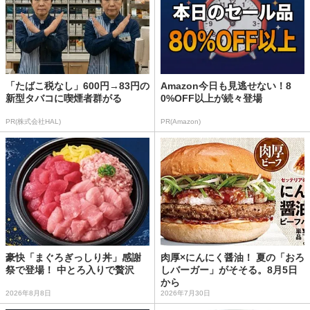
「たばこ税なし」600円→83円の
Amazon今日も見逃せない！8
新型タバコに喫煙者群がる
0%OFF以上が続々登場
PR(株式会社HAL)
PR(Amazon)
豪快「まぐろぎっしり丼」感謝
肉厚×にんにく醤油！ 夏の「おろ
祭で登場！ 中とろ入りで贅沢
しバーガー」がそそる。8月5日
から
2026年8月8日
2026年7月30日