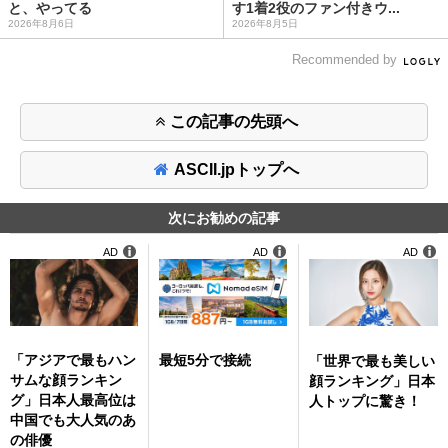
と、やってる
す1着2役のファン付きウ...
2026年8月6日
2026年8月5日
Recommended by
この記事の先頭へ
ASCII.jpトップへ
次にお勧めの記事
AD
AD
AD
「アジアで最もハン
最短5分で接続
「世界で最も美しい
サムな顔ランキン
顔ランキング」日本
グ」日本人最高位は
人トップに驚き！
中国でも大人気のあ
の俳優