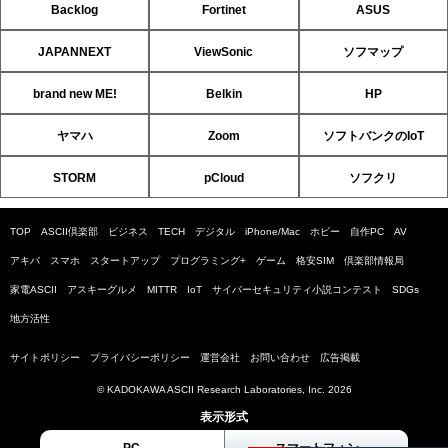
Backlog
Fortinet
ASUS
JAPANNEXT
ViewSonic
ソフマップ
brand new ME!
Belkin
HP
ヤマハ
Zoom
ソフトバンクのIoT
STORM
pCloud
ソフクリ
TOP
ASCII倶楽部
ビジネス
TECH
デジタル
iPhone/Mac
ホビー
自作PC
AV
アキバ
スマホ
スタートアップ
プログラミング+
ゲーム
格安SIM
倶楽部情報局
家電ASCII
アスキーグルメ
MITTR
IoT
サイバーセキュリティ小説コンテスト
SDGs
地方活性
サイトポリシー
プライバシーポリシー
運営会社
お問い合わせ
広告掲載
© KADOKAWA ASCII Research Laboratories, Inc. 2026
表示形式
PC
スマートフォン