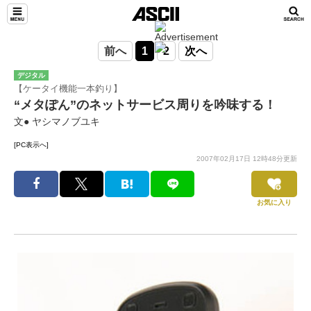
前へ
1
2
次へ
デジタル
【ケータイ機能一本釣り】
“メタぽん”のネットサービス周りを吟味する！
文● ヤシマノブユキ
[PC表示へ]
2007年02月17日 12時48分更新
お気に入り