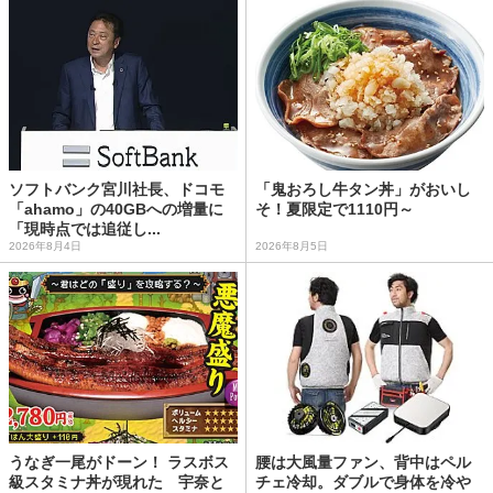
ソフトバンク宮川社長、ドコモ
「鬼おろし牛タン丼」がおいし
「ahamo」の40GBへの増量に
そ！夏限定で1110円～
「現時点では追従し...
2026年8月4日
2026年8月5日
うなぎ一尾がドーン！ ラスボス
腰は大風量ファン、背中はペル
級スタミナ丼が現れた 宇奈と
チェ冷却。ダブルで身体を冷や