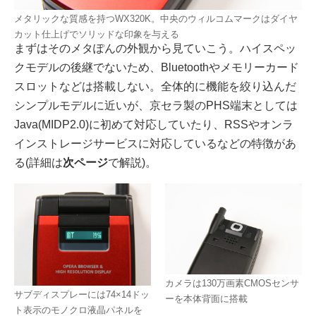
メタリックな質感を持つWX320K。中央のウィルコムマークはダイヤ
カット仕上げでソリッドな印象を与える
まずはそのメタぽんの外観から見ていこう。ハイスペッ
クモデルの後継でないため、Bluetoothやメモリーカード
スロットなどは搭載しない。全体的に機能を絞り込んだ
シンプルモデルに近いが、京セラ製のPHS端末としては
Java(MIDP2.0)に初めて対応していたり、RSSやオンラ
インストレージサービスに対応しているなどの特徴があ
る(詳細は
次ページ
で解説)。
カメラは130万画素CMOSセンサ
サブディスプレーには74×14ドッ
ーを本体背面に搭載
ト表示のモノクロ液晶パネルを