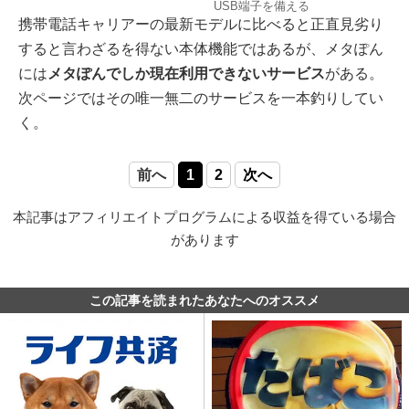
USB端子を備える
携帯電話キャリアーの最新モデルに比べると正直見劣り
すると言わざるを得ない本体機能ではあるが、メタぽん
には
メタぽんでしか現在利用できないサービス
がある。
次ページではその唯一無二のサービスを一本釣りしてい
く。
前へ
1
2
次へ
本記事はアフィリエイトプログラムによる収益を得ている場合
があります
この記事を読まれたあなたへのオススメ