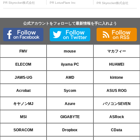
PR Skyrocket株式会社
PR LotusFlare Inc
PR Skyrocket株式会社
公式アカウントをフォローして最新情報を手に入れよう
FMV
mouse
マカフィー
ELECOM
iiyama PC
HUAWEI
JAWS-UG
AMD
kintone
Acrobat
Sycom
ASUS ROG
キヤノンMJ
Azure
パソコンSEVEN
MSI
GIGABYTE
ASRock
SORACOM
Dropbox
CData