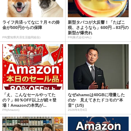
ライフ共済ってなに？月々の掛
新型タバコが大反響！「たばこ
金が500円からの保障
税、さようなら」600円→83円の
新型が爆売れ
PR(愛知県共済生活協同組合)
PR(株式会社HAL)
「え、こんなセールやってた
なぜahamoは40GBに増量した
の？」80％OFF以上が続々登
のか 見えてきたドコモの“本
場！Amazonの本気が...
音” (1/5)
PR(Amazon)
2026年8月6日