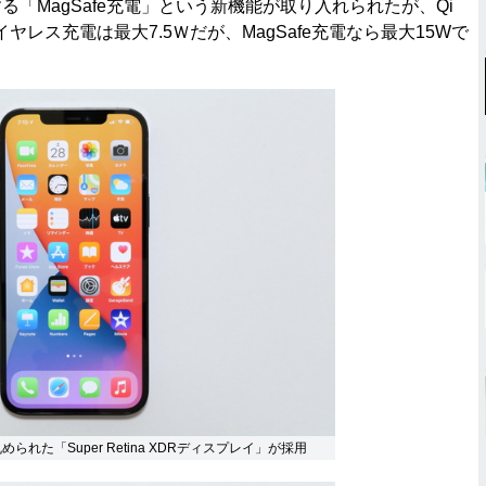
する「MagSafe充電」という新機能が取り入れられたが、Qi
レス充電は最大7.5Ｗだが、MagSafe充電なら最大15Wで
められた「Super Retina XDRディスプレイ」が採用