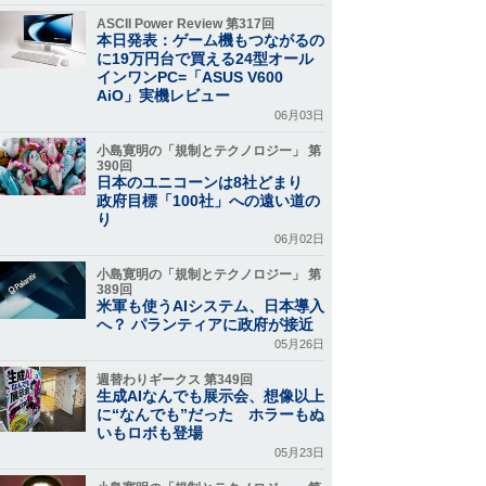
ASCII Power Review 第317回
本日発表：ゲーム機もつながるの
に19万円台で買える24型オール
インワンPC=「ASUS V600
AiO」実機レビュー
06月03日
小島寛明の「規制とテクノロジー」 第
390回
日本のユニコーンは8社どまり
政府目標「100社」への遠い道の
り
06月02日
小島寛明の「規制とテクノロジー」 第
389回
米軍も使うAIシステム、日本導入
へ？ パランティアに政府が接近
05月26日
週替わりギークス 第349回
生成AIなんでも展示会、想像以上
に“なんでも”だった ホラーもぬ
いもロボも登場
05月23日