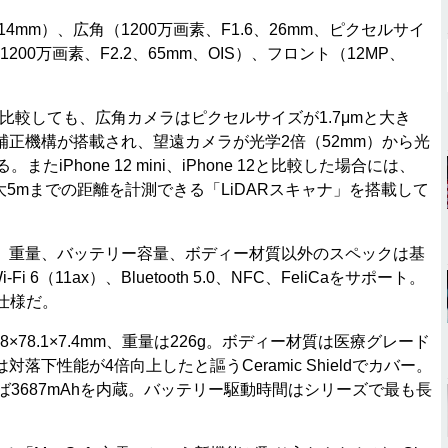
4mm）、広角（1200万画素、F1.6、26mm、ピクセルサイ
200万画素、F2.2、65mm、OIS）、フロント（12MP、
roと比較しても、広角カメラはピクセルサイズが1.7μmと大き
正機構が搭載され、望遠カメラが光学2倍（52mm）から光
たiPhone 12 mini、iPhone 12と比較した場合には、
ro Maxは最大5mまでの距離を計測できる「LiDARスキャナ」を搭載して
重量、バッテリー容量、ボディー材質以外のスペックは基
6（11ax）、Bluetooth 5.0、NFC、FeliCaをサポート。
ル仕様だ。
60.8×78.1×7.4mm、重量は226g。ボディー材質は医療グレード
下性能が4倍向上したと謳うCeramic Shieldでカバー。
れば3687mAhを内蔵。バッテリー駆動時間はシリーズで最も長