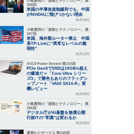
小島寛明の「規制とテクノロジー」 第
388回
米国の半導体規制緩和でも、中国
がNVIDIAに飛びつかない理由
05月19日
小島寛明の「規制とテクノロジー」 第
387回
米国、海外製ルーター禁止 中国
系TP-Linkに“異常なレベルの脆
弱性”
05月12日
ASCII Power Review 第316回
PCIe Gen5でSSDは10GB/s超え
の爆速だ＝「Core Ultra シリー
ズ3」で勝色もありのフラッグシ
ップノート「VAIO SX14-R」実
機レビュー
05月09日
小島寛明の「規制とテクノロジー」 第
386回
デジタル庁がAI基盤を無償公開
行政ITの“常識”は変わるか
05月05日
週替わりギークス 第348回