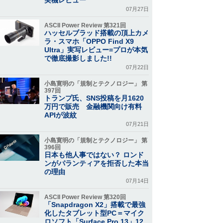
07月27日
ASCII Power Review 第321回
ハッセルブラッド搭載の頂上カメ
ラ・スマホ「OPPO Find X9
Ultra」実写レビュー=プロが本気
で徹底撮影しました!!
07月22日
小島寛明の「規制とテクノロジー」 第
397回
トランプ氏、SNS投稿を月1620
万円で販売 金融機関向け有料
APIが波紋
07月21日
小島寛明の「規制とテクノロジー」 第
396回
日本も他人事ではない？ ロンド
ンがパランティアを拒否した本当
の理由
07月14日
ASCII Power Review 第320回
「Snapdragon X2」搭載で最強
化したタブレット型PC＝マイク
ロソフト「Surface Pro 13」12