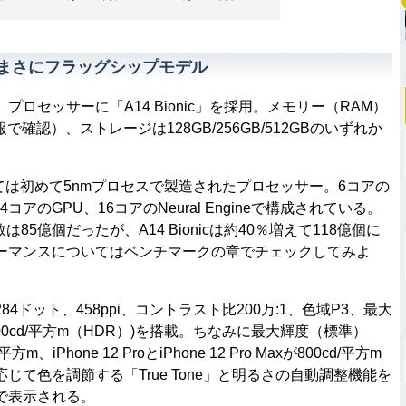
 まさにフラッグシップモデル
 14」、プロセッサーに「A14 Bionic」を採用。メモリー（RAM）
情報で確認）、ストレージは128GB/256GB/512GBのいずれか
としては初めて5nmプロセスで製造されたプロセッサー。6コアの
アのGPU、16コアのNeural Engineで構成されている。
数は85億個だったが、A14 Bionicは約40％増えて118億個に
ーマンスについてはベンチマークの章でチェックしてみよ
84ドット、458ppi、コントラスト比200万:1、色域P3、最大
200cd/平方m（HDR）)を搭載。ちなみに最大輝度（標準）
/平方m、iPhone 12 ProとiPhone 12 Pro Maxが800cd/平方m
て色を調節する「True Tone」と明るさの自動調整機能を
で表示される。