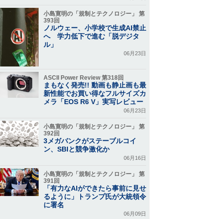
小島寛明の「規制とテクノロジー」 第
393回
ノルウェー、小学校で生成AI禁止
へ 学力低下で進む「脱デジタ
ル」
06月23日
ASCII Power Review 第318回
まもなく発売!! 動画も静止画も最
新性能でお買い得なフルサイズカ
メラ「EOS R6 V」実写レビュー
06月23日
小島寛明の「規制とテクノロジー」 第
392回
3メガバンクがステーブルコイ
ン、SBIと競争激化か
06月16日
小島寛明の「規制とテクノロジー」 第
391回
「有力なAIができたら事前に見せ
るように」トランプ氏が大統領令
に署名
06月09日