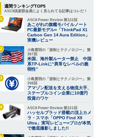
週間ランキングTOP5
ASCII倶楽部会員によく見られてる記事はコレだ！
1
ASCII Power Review 第322回
あこがれの旗艦モバイルノート
PC最新モデル=「ThinkPad X1
Carbon Gen 14 Aura Edition」
実機レビュー
2
小島寛明の「規制とテクノロジー」 第
387回
米国、海外製ルーター禁止 中国
系TP-Linkに“異常なレベルの脆
弱性”
3
小島寛明の「規制とテクノロジー」 第
398回
アマゾン配送を支える物流大手、
ステーブルコイン企業に10億円
投資のワケ
4
ASCII Power Review 第321回
ハッセルブラッド搭載の頂上カメ
ラ・スマホ「OPPO Find X9
Ultra」実写レビュー=プロが本気
で徹底撮影しました!!
5