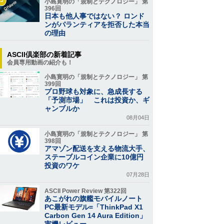
小島寛明の「規制とテクノロジー」 第
396回
日本も他人事ではない？ ロンド
ンがパランティアを拒否した本当
の理由
ASCII倶楽部の新着記事
会員専用動画の紹介も！
小島寛明の「規制とテクノロジー」 第
399回
プロ野球も対象に、急成長する
「予測市場」 これは投資か、ギ
ャンブルか
08月04日
小島寛明の「規制とテクノロジー」 第
398回
アマゾン配送を支える物流大手、
ステーブルコイン企業に10億円
投資のワケ
07月28日
ASCII Power Review 第322回
あこがれの旗艦モバイルノート
PC最新モデル=「ThinkPad X1
Carbon Gen 14 Aura Edition」
実機レビュー