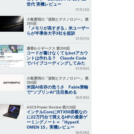
世代 実機レビュー
07月13日
小島寛明の「規制とテクノロジー」 第
395回
「メモリが高すぎる」米ユーザー
らが半導体大手3社を提訴
07月07日
週替わりギークス 第350回
コードが書けなくてもbotアカウ
ントは作れる？ Claude Code
でバイブコーディングしてみた
07月04日
小島寛明の「規制とテクノロジー」 第
394回
米国AI依存の危うさ Fable禁輸
で“ソブリンAI”注目集める
06月30日
ASCII Power Review 第319回
インテルCoreにRTX50搭載なの
に22万円台で買えるHPの最新ゲ
ーミングノート＝「HyperX
OMEN 15」実機レビュー
06月29日