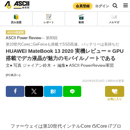
会員登録
ログイン
読み放題
レポート
動画
メルマガ
ASCII倶楽部
ASCII Power Review
― 第80回
第10世代CoreにGeForceも搭載でSSD高速、バッテリーは長持ちだ
HUAWEI MateBook 13 2020 実機レビュー = GPU
搭載でデカ液晶が魅力のモバイルノートである
文● 写真 ジャイアン鈴木 ＋ 編集● ASCII PowerReview軍団
[PC表示へ]
2020年05月28日 13時00分更新
お気に入り
ファーウェイは第10世代インテルCore i5/Core i7プロ