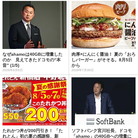
なぜahamoは40GBに増量した
肉厚×にんにく醤油！ 夏の「おろ
のか 見えてきたドコモの“本
しバーガー」がそそる。8月5日
音” (1/5)
から
2026年8月6日
2026年7月30日
たれかつ丼が200円引き！ 「た
ソフトバンク宮川社長、ドコモ
れとん」初の夏の感謝祭、新
「ahamo」の40GBへの増量に