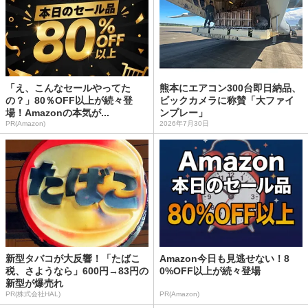
「え、こんなセールやってた
熊本にエアコン300台即日納品、
の？」80％OFF以上が続々登
ビックカメラに称賛「大ファイ
場！Amazonの本気が...
ンプレー」
PR(Amazon)
2026年7月30日
新型タバコが大反響！「たばこ
Amazon今日も見逃せない！8
税、さようなら」600円→83円の
0%OFF以上が続々登場
新型が爆売れ
PR(株式会社HAL)
PR(Amazon)