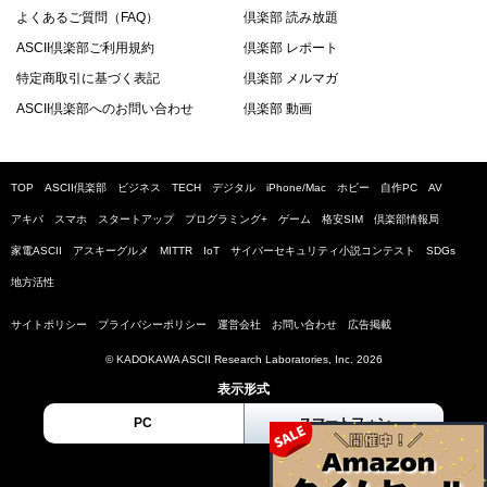
よくあるご質問（FAQ）
倶楽部 読み放題
ASCII倶楽部ご利用規約
倶楽部 レポート
特定商取引に基づく表記
倶楽部 メルマガ
ASCII倶楽部へのお問い合わせ
倶楽部 動画
TOP
ASCII倶楽部
ビジネス
TECH
デジタル
iPhone/Mac
ホビー
自作PC
AV
アキバ
スマホ
スタートアップ
プログラミング+
ゲーム
格安SIM
倶楽部情報局
家電ASCII
アスキーグルメ
MITTR
IoT
サイバーセキュリティ小説コンテスト
SDGs
地方活性
サイトポリシー
プライバシーポリシー
運営会社
お問い合わせ
広告掲載
© KADOKAWA ASCII Research Laboratories, Inc. 2026
表示形式
PC
スマートフォン