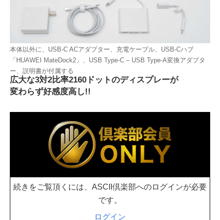
本体以外に、USB-C ACアダプター、充電ケーブル、USB-Cハブ
「HUAWEI MateDock2」、USB Type-C – USB Type-A変換アダプタ
ー、説明書が付属する
広大な3対2比率2160ドットのディスプレーが
変わらず好感度高し!!
続きをご覧頂くには、ASCII倶楽部へのログインが必要
です。
ログイン