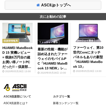
ASCII.jpトップへ
次にお勧めの記事
ファーウェイ通信
倶楽部情報局
ファーウェイ通信
ファーウェイ、第10
HUAWEI MateBook
最新の性能・機能が
世代Coreにタッチ
D 15 実機レビュー
詰め込まれたファー
パネルもありの新型
= 税抜6万円台の超
ウェイのモバイルP
「HUAWEI MateBo
お買い得ノートPC
C「HUAWEI MateB
ok 13」
だった!!－倶楽部情
ook 13 NEW」レビ
報局
2020年05月28日 13:00
2020年05月28日 13:00
ュー
2020年05月28日 13:00
ASCII倶楽部について
カテゴリ一覧
ASCII倶楽部とは？
新着コンテンツ一覧